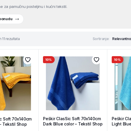
e za pamučnu posteljinu i kućni tekstil.
 ponudu
 11 rezultata
Sortiranje:
10%
10%
Peškir ClasSic Soft 70x140cm
Peškir Cl
ic Soft 70x140cm
Dark Bllue color – Tekstil Shop
Light Blue
– Tekstil Shop