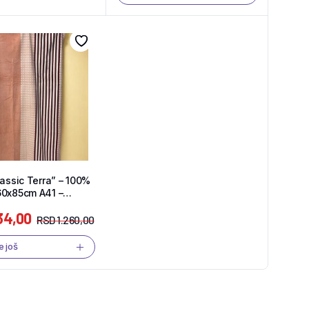
lassic Terra” – 100%
60x85cm A41 –
hop
34,00
RSD
1.260,00
e još