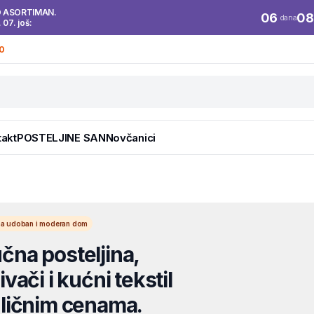
O ASORTIMAN.
06
08
dana
. 07. još:
0
takt
POSTELJINE SAN
Novčanici
l za udoban i moderan dom
na posteljina,
vači i kućni tekstil
ličnim cenama.