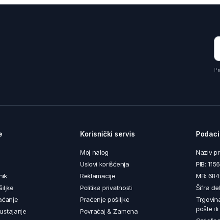
Pr
e
Korisnički servis
Podaci
Moj nalog
Naziv p
Uslovi korišćenja
PIB: 11
nik
Reklamacije
MB: 68
iljke
Politika privatnosti
Šifra de
aćanje
Praćenje pošiljke
Trgovin
pošte il
ustajanje
Povraćaj & Zamena