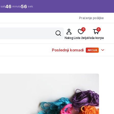
46
55
sati
minuta
sek.
Praćenje pošiljke
0
0
Nalog
Lista želja
Vaša korpa
Poslednji komadi
AKCIJA