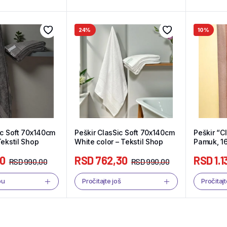
24%
10%
ic Soft 70x140cm
Peškir ClasSic Soft 70x140cm
Peškir “C
Tekstil Shop
White color – Tekstil Shop
Pamuk, 1
Tekstil S
00
RSD
762,30
RSD
1.1
RSD
990,00
RSD
990,00
pu
Pročitajte još
Pročitajt