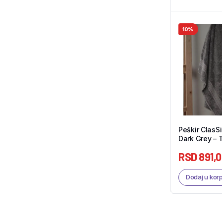
10%
Peškir ClasS
Dark Grey – 
RSD
891,
Dodaj u kor