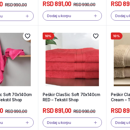
RSD
891,00
RSD
89
0
RSD
990,00
RSD
990,00
Dodaj u korpu
Dodaj u
pu
10%
10%
ic Soft 70x140cm
Peškir ClasSic Soft 70x140cm
Peškir Cl
Tekstil Shop
RED – Tekstil Shop
Cream – T
00
RSD
891,00
RSD
89
RSD
990,00
RSD
990,00
pu
Dodaj u korpu
Dodaj u