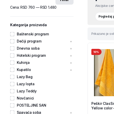
Akcijske cen
Cena:
RSD 760
—
RSD 1.480
Pogledaj
Kategorija proizvoda
Baštenski program
Prikazano je svih
Dečiji program
Dnevna soba
10%
Hotelski program
Kuhinja
Kupatilo
Lazy Bag
Lazy lopta
Lazy Teddy
Novčanici
Peškir ClasS
POSTELJINE SAN
Yellow color 
Spavaća soba