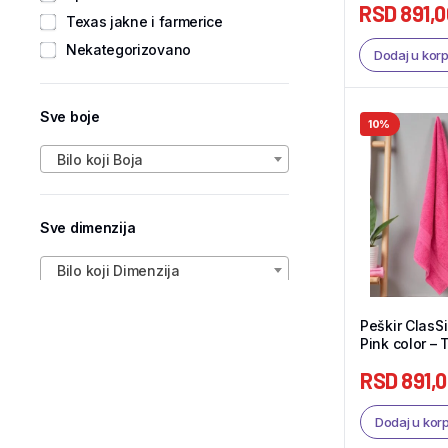
RSD
891,0
Texas jakne i farmerice
Nekategorizovano
Dodaj u kor
Sve boje
10%
Bilo koji Boja
Sve dimenzija
Bilo koji Dimenzija
Peškir ClasS
Pink color – 
RSD
891,
Dodaj u kor