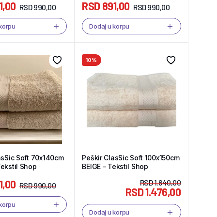
1,00
RSD
891,00
RSD
990,00
RSD
990,00
 korpu
Dodaj u korpu
10%
asSic Soft 70x140cm
Peškir ClasSic Soft 100x150cm
ekstil Shop
BEIGE – Tekstil Shop
1,00
RSD
1.640,00
RSD
990,00
RSD
1.476,00
 korpu
Dodaj u korpu