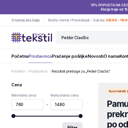
10% POPUSTA NA CE
Akcija traje od 15
O nama
Lista želja
Radno vreme I Ponedeljak - Subota:
08:00 - 16:0
Početna
Prodavnica
Praćenje pošiljke
Novosti
O nama
Kon
Početna
Prodavnica
Rezultati pretrage za „Peškir ClasSic“
Cena
Kućni teksti
Minimalna cena
Maksimalna cena
Pamuč
-
prekri
po od
Filter