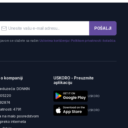
POŠALJI
ijavom se slažete sa našim
Uslovima korišćenja i Politikom privatnosti i kolačića.
 o kompaniji
USKORO - Preuzmite
aplikaciju
reduzeća: DONKIN
5605220
USKORO
492874
latnosti: 4791
USKORO
a na malo posredstvom
i preko interneta