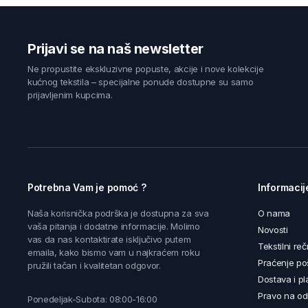
Prijavi se na naš newsletter
Ne propustite ekskluzivne popuste, akcije i nove kolekcije
kućnog tekstila – specijalne ponude dostupne su samo
prijavljenim kupcima.
Potrebna Vam je pomoć ?
Informacij
Naša korisnička podrška je dostupna za sva
O nama
vaša pitanja i dodatne informacije. Molimo
Novosti
vas da nas kontaktirate isključivo putem
Tekstilni reč
emaila, kako bismo vam u najkraćem roku
Praćenje poš
pružili tačan i kvalitetan odgovor.
Dostava i pl
Pravo na od
Ponedeljak-Subota: 08:00-16:00