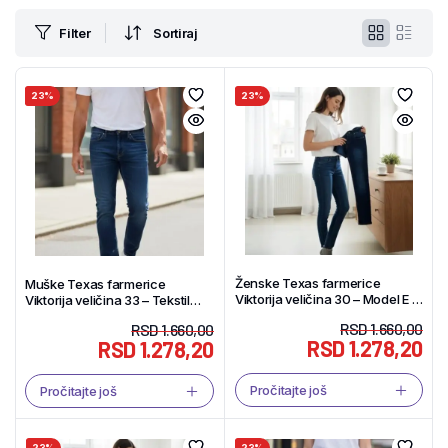
Filter
Sortiraj
23%
23%
Ženske Texas farmerice
Muške Texas farmerice
Viktorija veličina 30 – Model E –
Viktorija veličina 33 – Tekstil
Tekstil Shop
Shop
RSD
1.660,00
RSD
1.660,00
RSD
1.278,20
RSD
1.278,20
Pročitajte još
Pročitajte još
23%
23%