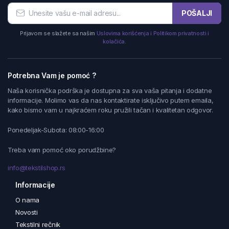
POŠALJI
Prijavom se slažete sa našim
Uslovima korišćenja i Politikom privatnosti i
kolačića.
Potrebna Vam je pomoć ?
Naša korisnička podrška je dostupna za sva vaša pitanja i dodatne
informacije. Molimo vas da nas kontaktirate isključivo putem emaila,
kako bismo vam u najkraćem roku pružili tačan i kvalitetan odgovor.
Ponedeljak-Subota: 08:00-16:00
Treba vam pomoć oko porudžbine?
info@tekstilshop.rs
Informacije
O nama
Novosti
Tekstilni rečnik