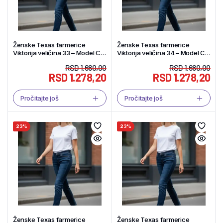
Ženske Texas farmerice
Ženske Texas farmerice
Viktorija veličina 33 – Model C –
Viktorija veličina 34 – Model C –
Tekstil Shop
Tekstil Shop
RSD
1.660,00
RSD
1.660,00
RSD
1.278,20
RSD
1.278,20
Pročitajte još
Pročitajte još
23%
23%
Ženske Texas farmerice
Ženske Texas farmerice