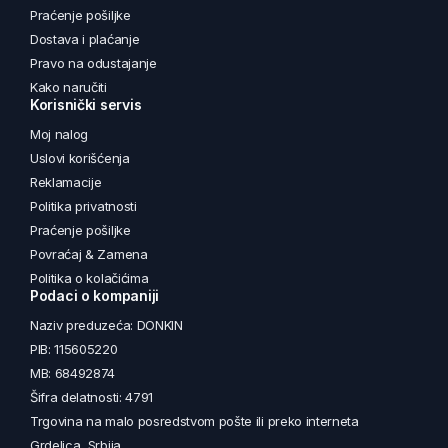
Praćenje pošiljke
Dostava i plaćanje
Pravo na odustajanje
Kako naručiti
Korisnički servis
Moj nalog
Uslovi korišćenja
Reklamacije
Politika privatnosti
Praćenje pošiljke
Povraćaj & Zamena
Politika o kolačićima
Podaci o kompaniji
Naziv preduzeća: DONKIN
PIB: 115605220
MB: 68492874
Šifra delatnosti: 4791
Trgovina na malo posredstvom pošte ili preko interneta
Grdelica, Srbija