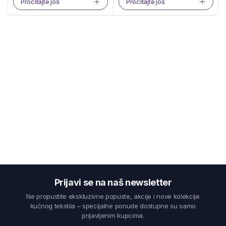
Pročitajte još
Pročitajte još
Prijavi se na naš newsletter
Ne propustite ekskluzivne popuste, akcije i nove kolekcije
kućnog tekstila – specijalne ponude dostupne su samo
prijavljenim kupcima.