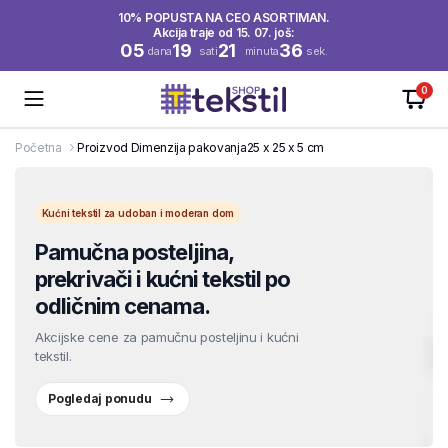
10% POPUSTA NA CEO ASORTIMAN.
Akcija traje od 15. 07. još:
05
19
21
36
dana
sati
minuta
sek.
0
Početna
Proizvod Dimenzija pakovanja
25 x 25 x 5 cm
Kućni tekstil za udoban i moderan dom
Pamučna posteljina,
prekrivači i kućni tekstil po
odličnim cenama.
Akcijske cene za pamučnu posteljinu i kućni
tekstil.
Pogledaj ponudu