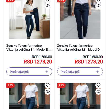
Ženske Texas farmerice
Ženske Texas farmerice
Viktorija veličina 31 – Model E –
Viktorija veličina 32 – Model D –
Tekstil Shop
Tekstil Shop
RSD
1.660,00
RSD
1.660,00
RSD
1.278,20
RSD
1.278,20
Pročitajte još
Pročitajte još
23%
23%