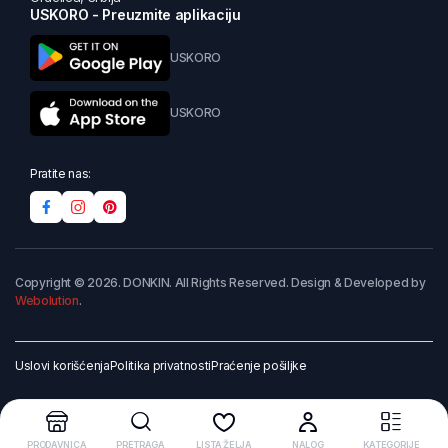
USKORO - Preuzmite aplikaciju
USKORO
USKORO
Pratite nas:
Copyright © 2026. DONKIN. All Rights Reserved. Design & Developed by
Webolution
.
Uslovi korišćenja
Politika privatnosti
Praćenje pošiljke
PRODAVNICA
PRETRAGA
LISTA ŽELJA
NALOG
KATEGORIJE