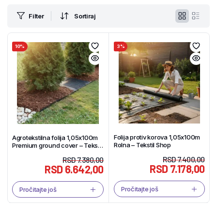
Filter
Sortiraj
10%
3%
Folija protiv korova 1,05x100m
Agrotekstilna folija 1,05x100m
Rolna – Tekstil Shop
Premium ground cover – Tekstil
Shop
RSD
7.400,00
RSD
7.380,00
RSD
7.178,00
RSD
6.642,00
Pročitajte još
Pročitajte još