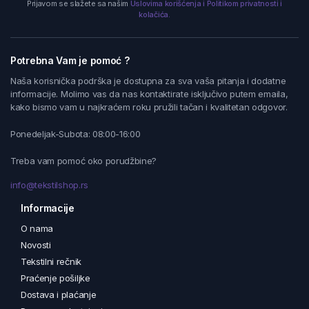
Prijavom se slažete sa našim
Uslovima korišćenja i Politikom privatnosti i
kolačića.
Potrebna Vam je pomoć ?
Naša korisnička podrška je dostupna za sva vaša pitanja i dodatne
informacije. Molimo vas da nas kontaktirate isključivo putem emaila,
kako bismo vam u najkraćem roku pružili tačan i kvalitetan odgovor.
Ponedeljak-Subota: 08:00-16:00
Treba vam pomoć oko porudžbine?
info@tekstilshop.rs
Informacije
O nama
Novosti
Tekstilni rečnik
Praćenje pošiljke
Dostava i plaćanje