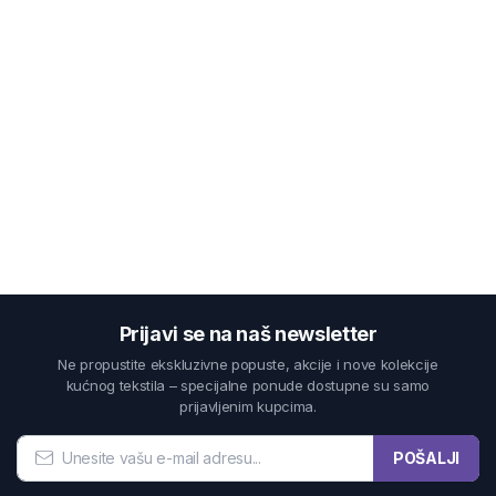
Prijavi se na naš newsletter
Ne propustite ekskluzivne popuste, akcije i nove kolekcije
kućnog tekstila – specijalne ponude dostupne su samo
prijavljenim kupcima.
POŠALJI