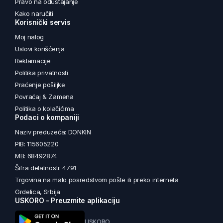
Pravo na odustajanje
Kako naručiti
Korisnički servis
Moj nalog
Uslovi korišćenja
Reklamacije
Politika privatnosti
Praćenje pošiljke
Povraćaj & Zamena
Politika o kolačićima
Podaci o kompaniji
Naziv preduzeća: DONKIN
PIB: 115605220
MB: 68492874
Šifra delatnosti: 4791
Trgovina na malo posredstvom pošte ili preko interneta
Grdelica, Srbija
USKORO - Preuzmite aplikaciju
USKORO