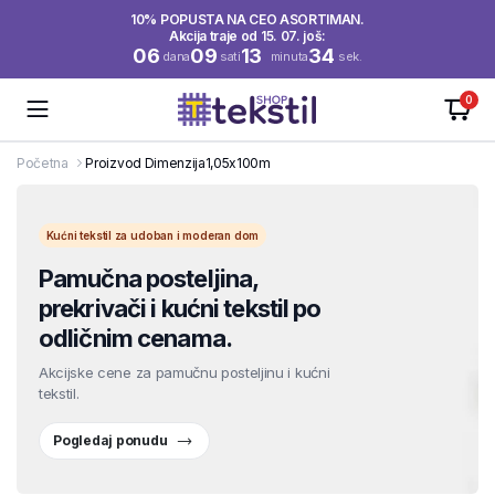
10% POPUSTA NA CEO ASORTIMAN.
Akcija traje od 15. 07. još:
06
09
13
34
dana
sati
minuta
sek.
0
Početna
Proizvod Dimenzija
1,05x100m
Kućni tekstil za udoban i moderan dom
Pamučna posteljina,
prekrivači i kućni tekstil po
odličnim cenama.
Akcijske cene za pamučnu posteljinu i kućni
tekstil.
Pogledaj ponudu