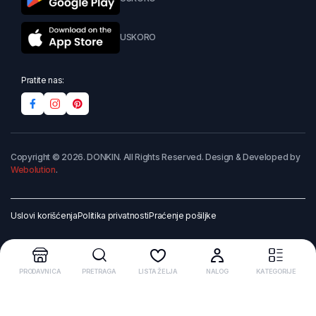
USKORO
Pratite nas:
Copyright © 2026. DONKIN. All Rights Reserved. Design & Developed by
Webolution
.
Uslovi korišćenja
Politika privatnosti
Praćenje pošiljke
PRODAVNICA
PRETRAGA
LISTA ŽELJA
NALOG
KATEGORIJE