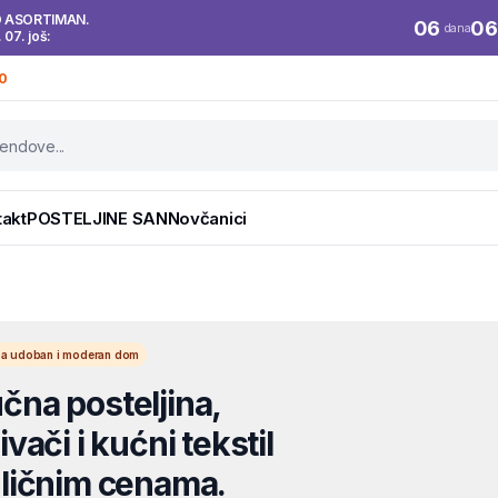
O ASORTIMAN.
06
06
dana
. 07. još:
0
takt
POSTELJINE SAN
Novčanici
l za udoban i moderan dom
na posteljina,
vači i kućni tekstil
ličnim cenama.