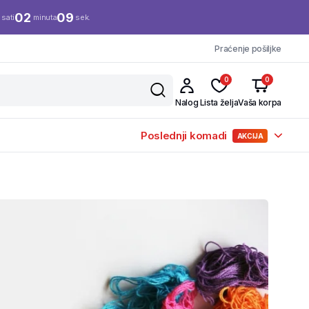
02
08
sati
minuta
sek.
Praćenje pošiljke
0
0
Nalog
Lista želja
Vaša korpa
Poslednji komadi
AKCIJA