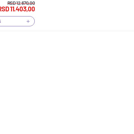
RSD
12.670,00
RSD
11.403,00
š