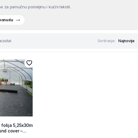
e za pamučnu posteljinu i kućni tekstil.
 ponudu
ezultat
Sortiranje:
 folija 5,25x30m
nd cover –