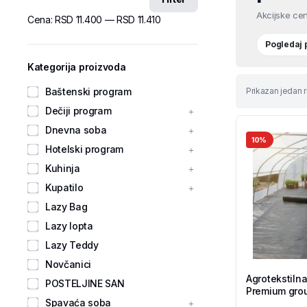
Akcijske cen
Cena:
RSD 11.400
—
RSD 11.410
Pogledaj
Kategorija proizvoda
Baštenski program
Prikazan jedan r
Dečiji program
Dnevna soba
10%
Hotelski program
Kuhinja
Kupatilo
Lazy Bag
Lazy lopta
Lazy Teddy
Novčanici
Agrotekstilna
POSTELJINE SAN
Premium grou
Spavaća soba
Tekstil Shop