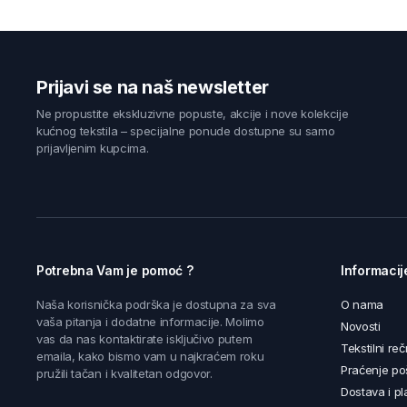
Prijavi se na naš newsletter
Ne propustite ekskluzivne popuste, akcije i nove kolekcije
kućnog tekstila – specijalne ponude dostupne su samo
prijavljenim kupcima.
Potrebna Vam je pomoć ?
Informacij
Naša korisnička podrška je dostupna za sva
O nama
vaša pitanja i dodatne informacije. Molimo
Novosti
vas da nas kontaktirate isključivo putem
Tekstilni reč
emaila, kako bismo vam u najkraćem roku
Praćenje poš
pružili tačan i kvalitetan odgovor.
Dostava i pl