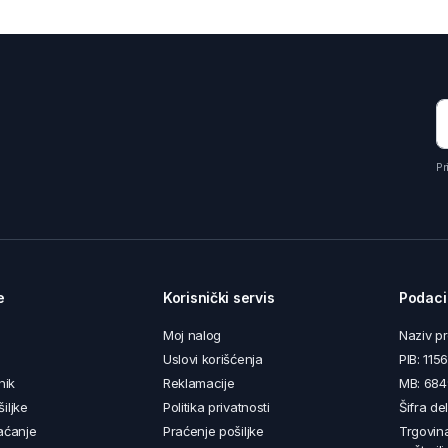
Pr
e
Korisnički servis
Podaci
Moj nalog
Naziv p
Uslovi korišćenja
PIB: 11
nik
Reklamacije
MB: 68
iljke
Politika privatnosti
Šifra de
aćanje
Praćenje pošiljke
Trgovin