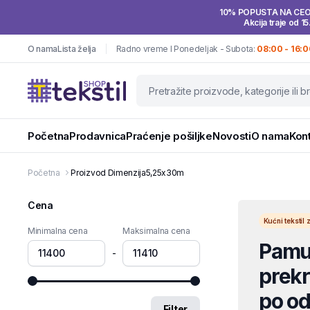
10% POPUSTA NA CE
Akcija traje od 15
O nama
Lista želja
Radno vreme I Ponedeljak - Subota:
08:00 - 16:0
Početna
Prodavnica
Praćenje pošiljke
Novosti
O nama
Kon
Početna
Proizvod Dimenzija
5,25x30m
Cena
Kućni teksti
Minimalna cena
Maksimalna cena
Pamuč
-
prekri
po od
Filter