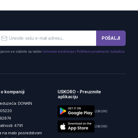
POŠALJI
ijavom se slažete sa našim
Uslovima korišćenja i Politikom privatnosti i kolačića.
 o kompaniji
USKORO - Preuzmite
aplikaciju
reduzeća: DONKIN
5605220
USKORO
492874
latnosti: 4791
USKORO
a na malo posredstvom