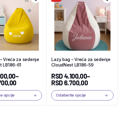
– Vreća za sedenje
Lazy bag – Vreća za sedenje
t LB186-61
CloudNest LB186-59
100,00
–
RSD
4.100,00
–
700,00
RSD
6.700,00
e opcije
Odaberite opcije