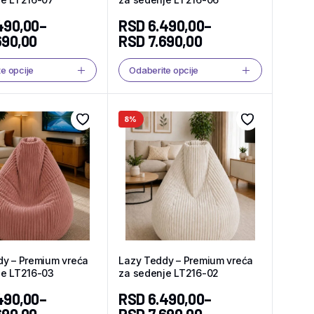
490,00
–
RSD
6.490,00
–
690,00
RSD
7.690,00
e opcije
Odaberite opcije
8%
dy – Premium vreća
Lazy Teddy – Premium vreća
je LT216-03
za sedenje LT216-02
490,00
–
RSD
6.490,00
–