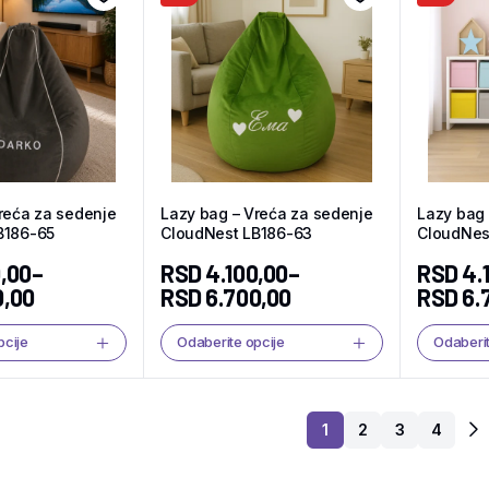
reća za sedenje
Lazy bag – Vreća za sedenje
Lazy bag 
B186-65
CloudNest LB186-63
CloudNes
,00
–
RSD
4.100,00
–
RSD
4.
0,00
RSD
6.700,00
RSD
6.
pcije
Odaberite opcije
Odaberit
1
2
3
4