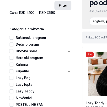
po od
Filter
Akcijske cen
Cena:
RSD 4.100
—
RSD 7.690
Pogledaj
Kategorija proizvoda
Baštenski program
Prikaz 1–20 od 7
Dečiji program
Dnevna soba
8%
Hotelski program
Kuhinja
Kupatilo
Lazy Bag
Lazy lopta
Lazy Teddy
Novčanici
Lazy Teddy –
POSTELJINE SAN