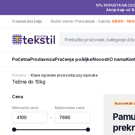
10% POPUSTA NA CE
Akcija traje od 15
O nama
Lista želja
Radno vreme I Ponedeljak - Subota:
08:00 - 16:0
Početna
Prodavnica
Praćenje pošiljke
Novosti
O nama
Kon
Početna
Klase isporuke proizvoda
Lazy isporuka
Težina do 10kg
Cena
Kućni teksti
Minimalna cena
Maksimalna cena
Pamuč
-
prekri