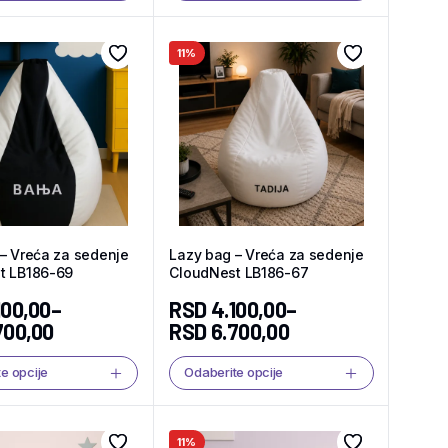
11%
– Vreća za sedenje
Lazy bag – Vreća za sedenje
t LB186-69
CloudNest LB186-67
100,00
–
RSD
4.100,00
–
700,00
RSD
6.700,00
e opcije
Odaberite opcije
11%