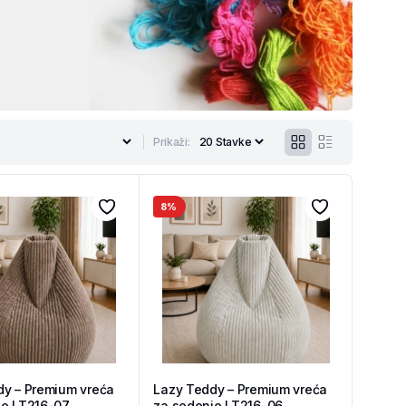
Prikaži:
8%
dy – Premium vreća
Lazy Teddy – Premium vreća
je LT216-07
za sedenje LT216-06