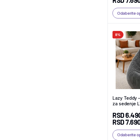
RSD
7.69
Odaberite o
8%
Lazy Teddy 
za sedenje 
RSD
6.49
RSD
7.69
Odaberite o