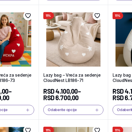
11%
11%
reća za sedenje
Lazy bag – Vreća za sedenje
Lazy bag 
B186-73
CloudNest LB186-71
CloudNes
,00
–
RSD
4.100,00
–
RSD
4.
0,00
RSD
6.700,00
RSD
6.
pcije
Odaberite opcije
Odaberit
11%
11%