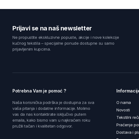
Prijavi se na naš newsletter
Ne propustite ekskluzivne popuste, akcije i nove kolekcije
kućnog tekstila – specijalne ponude dostupne su samo
prijavljenim kupcima.
Potrebna Vam je pomoć ?
Informacij
Naša korisnička podrška je dostupna za sva
O nama
vaša pitanja i dodatne informacije. Molimo
Novosti
vas da nas kontaktirate isključivo putem
Tekstilni reč
emaila, kako bismo vam u najkraćem roku
Praćenje poš
pružili tačan i kvalitetan odgovor.
Dostava i pl