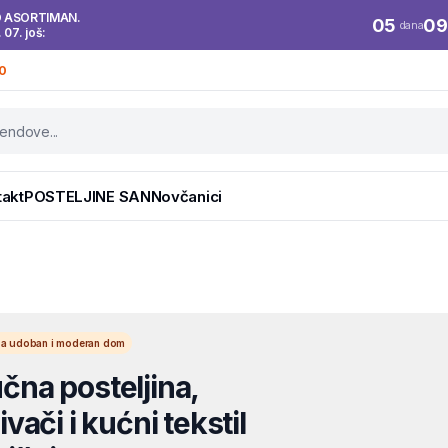
O ASORTIMAN.
05
09
dana
. 07. još:
0
takt
POSTELJINE SAN
Novčanici
l za udoban i moderan dom
na posteljina,
vači i kućni tekstil