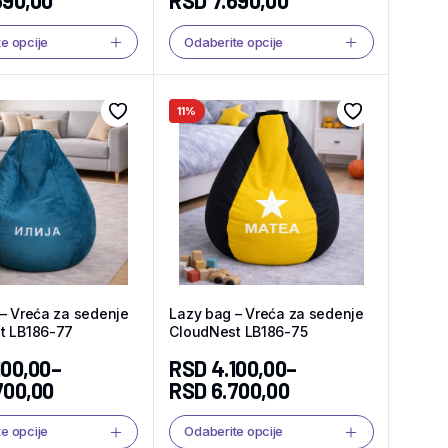
690,00
RSD
7.690,00
e opcije
Odaberite opcije
11%
– Vreća za sedenje
Lazy bag – Vreća za sedenje
t LB186-77
CloudNest LB186-75
100,00
–
RSD
4.100,00
–
700,00
RSD
6.700,00
e opcije
Odaberite opcije