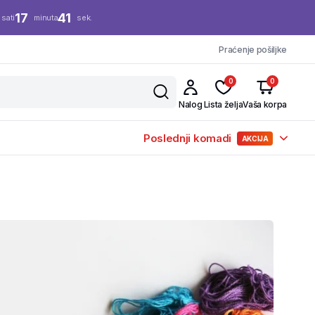
17
40
sati
minuta
sek.
Praćenje pošiljke
0
0
Nalog
Lista želja
Vaša korpa
Poslednji komadi
AKCIJA