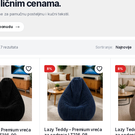
ličnim cenama.
e za pamučnu posteljinu i kućni tekstil.
 ponudu
7 rezultata
Sortiranje:
8%
8%
Lazy Teddy – Premium vreća
Lazy Ted
 Premium vreća
za sedenje LT216-08
za seden