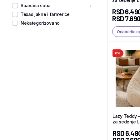
za sedenje 
Spavaća soba
RSD
6.49
Texas jakne i farmerice
RSD
7.690
Nekategorizovano
Odaberite o
8%
Lazy Teddy 
za sedenje 
RSD
6.49