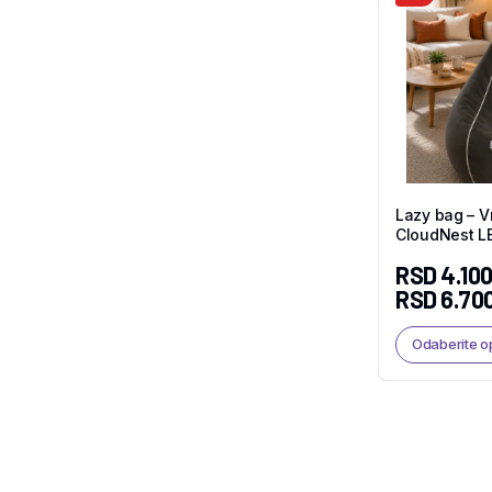
Lazy bag – V
CloudNest L
RSD
4.100
RSD
6.70
Odaberite o