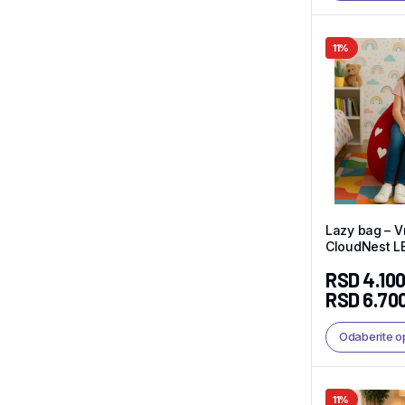
11%
Lazy bag – V
CloudNest L
RSD
4.100
RSD
6.70
Odaberite o
11%