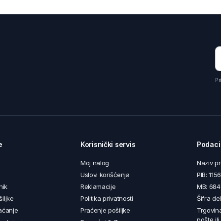
Pr
e
Korisnički servis
Podaci
Moj nalog
Naziv p
Uslovi korišćenja
PIB: 11
nik
Reklamacije
MB: 68
iljke
Politika privatnosti
Šifra de
aćanje
Praćenje pošiljke
Trgovin
pošte il