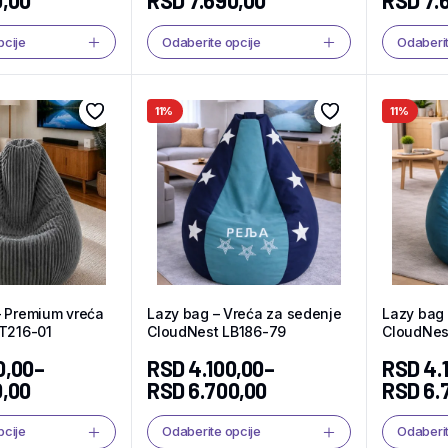
0,00
RSD
7.690,00
RSD
7.
pcije
Odaberite opcije
Odaberit
11%
11%
– Premium vreća
Lazy bag – Vreća za sedenje
Lazy bag 
LT216-01
CloudNest LB186-79
CloudNes
0,00
–
RSD
4.100,00
–
RSD
4.
0,00
RSD
6.700,00
RSD
6.
pcije
Odaberite opcije
Odaberit