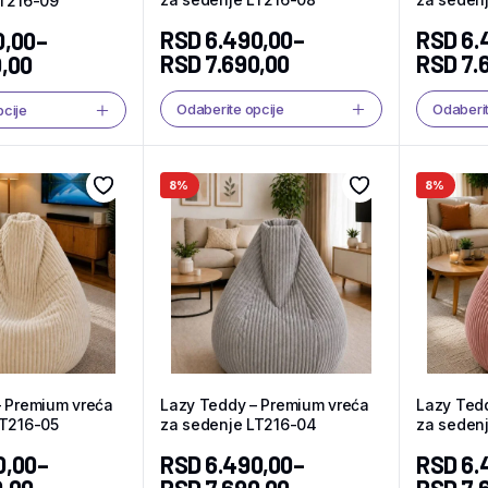
LT216-09
RSD
6.490,00
–
RSD
6.
0,00
–
RSD
7.690,00
RSD
7.
,00
Odaberite opcije
Odaberit
pcije
8%
8%
– Premium vreća
Lazy Teddy – Premium vreća
Lazy Ted
LT216-05
za sedenje LT216-04
za seden
0,00
–
RSD
6.490,00
–
RSD
6.