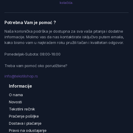
kolačića.
Potrebna Vam je pomoć ?
Naša korisnička podrška je dostupna za sva vaša pitanja i dodatne
informacije. Molimo vas da nas kontaktirate isključivo putem emaila,
kako bismo vam u najkraćem roku pružili tačan i kvalitetan odgovor.
Ponedeljak-Subota: 08:00-16:00
Treba vam pomoć oko porudžbine?
info@tekstilshop.rs
Informacije
O nama
Novosti
Tekstilni rečnik
Praćenje pošiljke
Dostava i plaćanje
Pravo na odustajanje