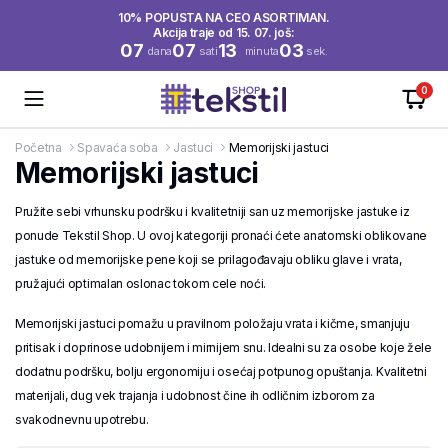
10% POPUSTA NA CEO ASORTIMAN.
Akcija traje od 15. 07. još:
07
07
13
03
dana
sati
minuta
sek.
0
Početna
Spavaća soba
Jastuci
Memorijski jastuci
Memorijski jastuci
Pružite sebi vrhunsku podršku i kvalitetniji san uz memorijske jastuke iz
ponude Tekstil Shop. U ovoj kategoriji pronaći ćete anatomski oblikovane
jastuke od memorijske pene koji se prilagođavaju obliku glave i vrata,
pružajući optimalan oslonac tokom cele noći.
Memorijski jastuci pomažu u pravilnom položaju vrata i kičme, smanjuju
pritisak i doprinose udobnijem i mirnijem snu. Idealni su za osobe koje žele
dodatnu podršku, bolju ergonomiju i osećaj potpunog opuštanja. Kvalitetni
materijali, dug vek trajanja i udobnost čine ih odličnim izborom za
svakodnevnu upotrebu.