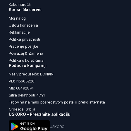
Kako naručiti
Korisnički servis
Moj nalog
Uslovi korišćenja
Reklamacije
Politika privatnosti
Praćenje pošiljke
Povraćaj & Zamena
Politika o kolačićima
Podaci o kompaniji
Naziv preduzeća: DONKIN
PIB: 115605220
MB: 68492874
Šifra delatnosti: 4791
Trgovina na malo posredstvom pošte ili preko interneta
Grdelica, Srbija
USKORO - Preuzmite aplikaciju
USKORO