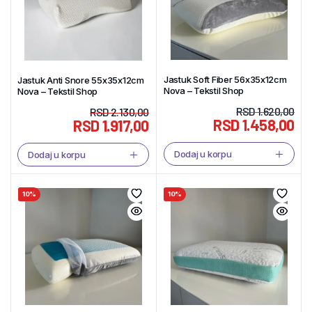
Jastuk Soft Fiber 56x35x12cm
Jastuk Anti Snore 55x35x12cm
Nova – Tekstil Shop
Nova – Tekstil Shop
RSD
1.620,00
RSD
2.130,00
RSD
1.458,00
RSD
1.917,00
Dodaj u korpu
Dodaj u korpu
10%
10%