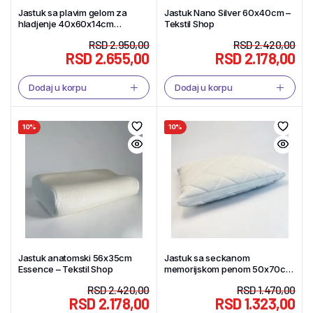
Jastuk sa plavim gelom za
Jastuk Nano Silver 60x40cm –
hladjenje 40x60x14cm
Tekstil Shop
Blue/White – Tekstil Shop
RSD
2.950,00
RSD
2.420,00
RSD
2.655,00
RSD
2.178,00
Dodaj u korpu
Dodaj u korpu
10%
10%
Jastuk anatomski 56x35cm
Jastuk sa seckanom
Essence – Tekstil Shop
memorijskom penom 50x70cm
Sand – Tekstil Shop
RSD
2.420,00
RSD
1.470,00
RSD
2.178,00
RSD
1.323,00