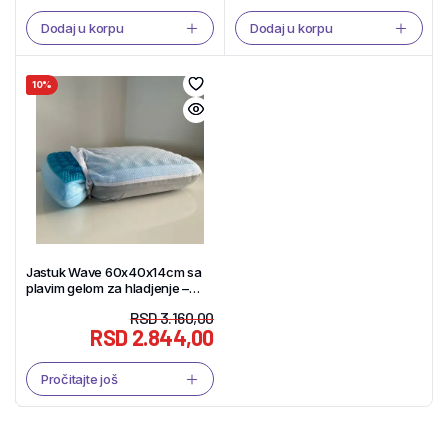
Dodaj u korpu
Dodaj u korpu
10%
Jastuk Wave 60x40x14cm sa
plavim gelom za hladjenje –
Tekstil Shop
RSD
3.160,00
RSD
2.844,00
Pročitajte još