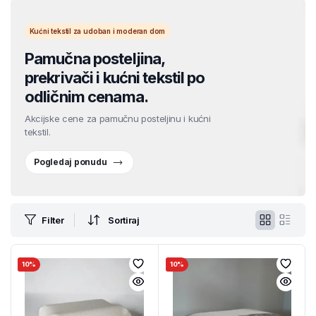
Kućni tekstil za udoban i moderan dom
Pamučna posteljina,
prekrivači i kućni tekstil po
odličnim cenama.
Akcijske cene za pamučnu posteljinu i kućni
tekstil.
Pogledaj ponudu
Filter
Sortiraj
10%
10%