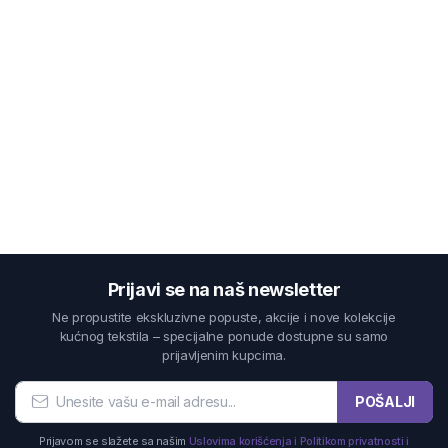
Prijavi se na naš newsletter
Ne propustite ekskluzivne popuste, akcije i nove kolekcije
kućnog tekstila – specijalne ponude dostupne su samo
prijavljenim kupcima.
POŠALJI
Prijavom se slažete sa našim
Uslovima korišćenja i Politikom privatnosti i