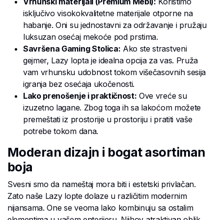
Vrhunski materijali (Premium Mebl):
Koristimo
isključivo visokokvalitetne materijale otporne na
habanje. Oni su jednostavni za održavanje i pružaju
luksuzan osećaj mekoće pod prstima.
Savršena Gaming Stolica:
Ako ste strastveni
gejmer, Lazy lopta je idealna opcija za vas. Pruža
vam vrhunsku udobnost tokom višečasovnih sesija
igranja bez osećaja ukočenosti.
Lako prenošenje i praktičnost:
Ove vreće su
izuzetno lagane. Zbog toga ih sa lakoćom možete
premeštati iz prostorije u prostoriju i pratiti vaše
potrebe tokom dana.
Moderan dizajn i bogat asortiman
boja
Svesni smo da nameštaj mora biti i estetski privlačan.
Zato naše Lazy lopte dolaze u različitim modernim
nijansama. One se veoma lako kombinuju sa ostalim
elementima u vašem enterijeru. Njihov atraktivan oblik