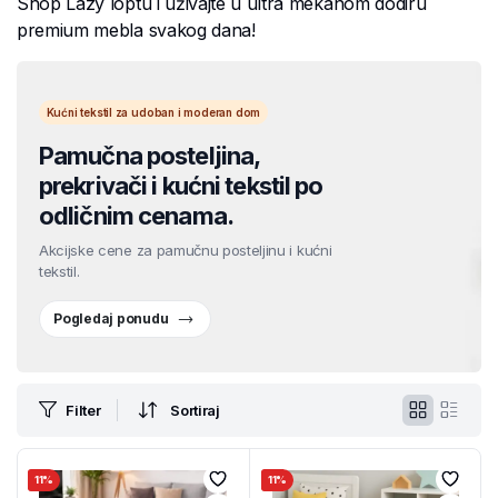
Shop Lazy loptu i uživajte u ultra mekanom dodiru
premium mebla svakog dana!
Kućni tekstil za udoban i moderan dom
Pamučna posteljina,
prekrivači i kućni tekstil po
odličnim cenama.
Akcijske cene za pamučnu posteljinu i kućni
tekstil.
Pogledaj ponudu
Filter
Sortiraj
11%
11%