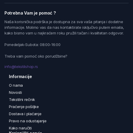
Potrebna Vam je pomoć ?
Naša korisnička podrška je dostupna za sva vaša pitanja i dodatne
informacije. Molimo vas da nas kontaktirate isključivo putem emaila,
kako bismo vam u najkraćem roku pružili tačan i kvalitetan odgovor.
Ponedeljak-Subota: 08:00-16:00
Treba vam pomoć oko porudžbine?
info@tekstilshop.rs
Informacije
O nama
Novosti
Tekstilni rečnik
Praćenje pošiljke
Dostava i plaćanje
Pravo na odustajanje
Kako naručiti