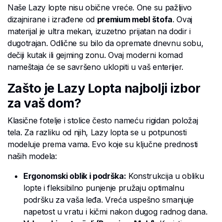
Naše Lazy lopte nisu obične vreće. One su pažljivo
dizajnirane i izrađene od
premium mebl štofa
. Ovaj
materijal je ultra mekan, izuzetno prijatan na dodir i
dugotrajan. Odlične su bilo da opremate dnevnu sobu,
dečiji kutak ili gejming zonu. Ovaj moderni komad
nameštaja će se savršeno uklopiti u vaš enterijer.
Zašto je Lazy Lopta najbolji izbor
za vaš dom?
Klasične fotelje i stolice često nameću rigidan položaj
tela. Za razliku od njih, Lazy lopta se u potpunosti
modeluje prema vama. Evo koje su ključne prednosti
naših modela:
Ergonomski oblik i podrška:
Konstrukcija u obliku
lopte i fleksibilno punjenje pružaju optimalnu
podršku za vaša leđa. Vreća uspešno smanjuje
napetost u vratu i kičmi nakon dugog radnog dana.