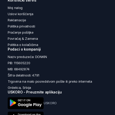
Korisnički servis
Moj nalog
Uslovi korišćenja
Reklamacije
Politika privatnosti
Praćenje pošiljke
Povraćaj & Zamena
Politika o kolačićima
Podaci o kompaniji
Naziv preduzeća: DONKIN
PIB: 115605220
MB: 68492874
Šifra delatnosti: 4791
Trgovina na malo posredstvom pošte ili preko interneta
Grdelica, Srbija
USKORO - Preuzmite aplikaciju
USKORO