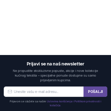
Prijavi se na naš newsletter
Ne propustite ekskluzivne popuste, akcije i nove kolekcije
kućnog tekstila – specijalne ponude dostupne su samo
prijavljenim kupcima.
POŠALJI
Prijavom se slažete sa našim
Uslovima korišćenja i Politikom privatnosti i
kolačića.