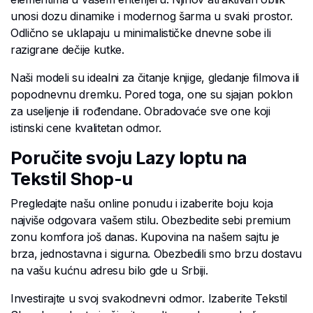
unosi dozu dinamike i modernog šarma u svaki prostor.
Odlično se uklapaju u minimalističke dnevne sobe ili
razigrane dečije kutke.
Naši modeli su idealni za čitanje knjige, gledanje filmova ili
popodnevnu dremku. Pored toga, one su sjajan poklon
za useljenje ili rođendane. Obradovaće sve one koji
istinski cene kvalitetan odmor.
Poručite svoju Lazy loptu na
Tekstil Shop-u
Pregledajte našu online ponudu i izaberite boju koja
najviše odgovara vašem stilu. Obezbedite sebi premium
zonu komfora još danas. Kupovina na našem sajtu je
brza, jednostavna i sigurna. Obezbedili smo brzu dostavu
na vašu kućnu adresu bilo gde u Srbiji.
Investirajte u svoj svakodnevni odmor. Izaberite Tekstil