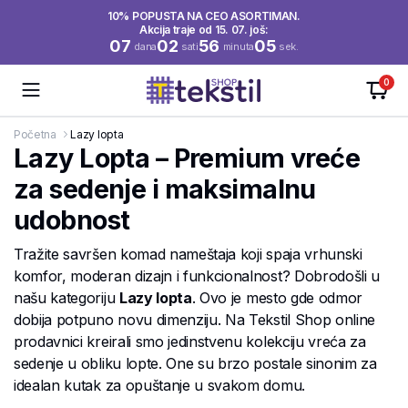
10% POPUSTA NA CEO ASORTIMAN.
Akcija traje od 15. 07. još:
07
02
56
04
dana
sati
minuta
sek.
0
Početna
Lazy lopta
Lazy Lopta – Premium vreće
za sedenje i maksimalnu
udobnost
Tražite savršen komad nameštaja koji spaja vrhunski
komfor, moderan dizajn i funkcionalnost? Dobrodošli u
našu kategoriju
Lazy lopta
. Ovo je mesto gde odmor
dobija potpuno novu dimenziju. Na Tekstil Shop online
prodavnici kreirali smo jedinstvenu kolekciju vreća za
sedenje u obliku lopte. One su brzo postale sinonim za
idealan kutak za opuštanje u svakom domu.