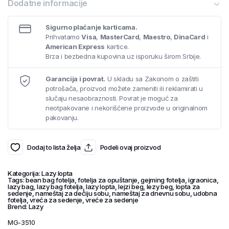
Dodatne informacije
Sigurno plaćanje karticama.
Prihvatamo
Visa
,
MasterCard
,
Maestro
,
DinaCard
i
American Express
kartice.
Brza i bezbedna kupovina uz isporuku širom Srbije.
Garancija i povrat.
U skladu sa Zakonom o zaštiti
potrošača, proizvod možete zameniti ili reklamirati u
slučaju nesaobraznosti. Povrat je moguć za
neotpakovane i nekorišćene proizvode u originalnom
pakovanju.
Dodaj to lista želja
Podeli ovaj proizvod
Kategorija:
Lazy lopta
Tags:
bean bag fotelja
,
fotelja za opuštanje
,
gejming fotelja
,
igraonica
,
lazy bag
,
lazy bag fotelja
,
lazy lopta
,
lejzi beg
,
lezy beg
,
lopta za
sedenje
,
nameštaj za dečiju sobu
,
nameštaj za dnevnu sobu
,
udobna
fotelja
,
vreća za sedenje
,
vreće za sedenje
Brend:
Lazy
MG-3510