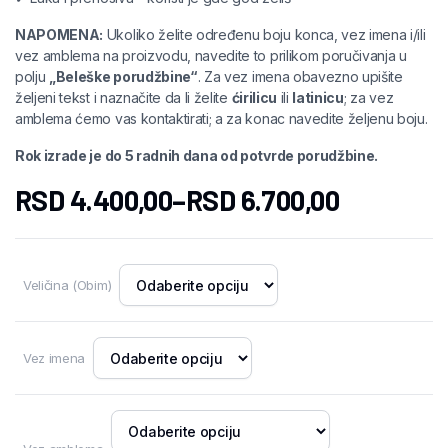
NAPOMENA:
Ukoliko želite određenu boju konca, vez imena i/ili
vez amblema na proizvodu, navedite to prilikom poručivanja u
polju
„Beleške porudžbine“
. Za vez imena obavezno upišite
željeni tekst i naznačite da li želite
ćirilicu
ili
latinicu
; za vez
amblema ćemo vas kontaktirati; a za konac navedite željenu boju.
Rok izrade je do 5 radnih dana od potvrde porudžbine.
RSD
4.400,00
–
RSD
6.700,00
Veličina (Obim)
Vez imena