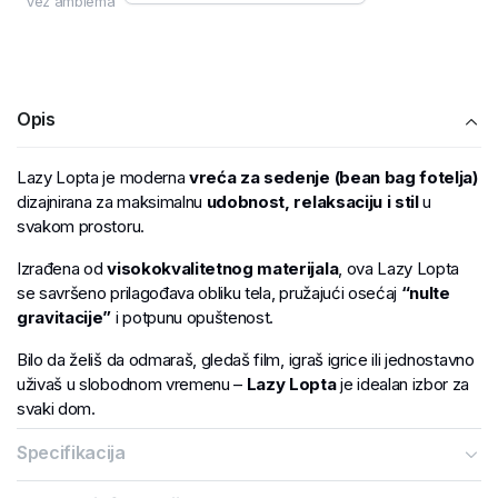
Vez amblema
Opis
Lazy Lopta je moderna
vreća za sedenje (bean bag fotelja)
dizajnirana za maksimalnu
udobnost, relaksaciju i stil
u
svakom prostoru.
Izrađena od
visokokvalitetnog materijala
, ova Lazy Lopta
se savršeno prilagođava obliku tela, pružajući osećaj
“nulte
gravitacije”
i potpunu opuštenost.
Bilo da želiš da odmaraš, gledaš film, igraš igrice ili jednostavno
uživaš u slobodnom vremenu –
Lazy Lopta
je idealan izbor za
svaki dom.
Specifikacija