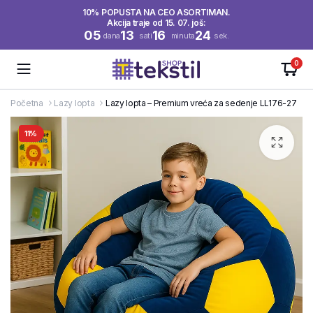
10% POPUSTA NA CEO ASORTIMAN.
Akcija traje od 15. 07. još:
05
13
16
23
dana
sati
minuta
sek.
0
Početna
Lazy lopta
Lazy lopta – Premium vreća za sedenje LL176-27
11%