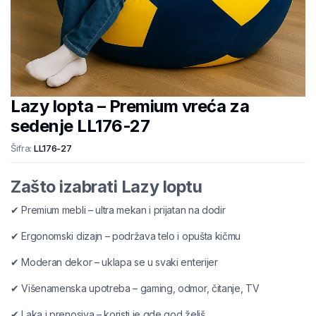
Lazy lopta – Premium vreća za
sedenje LL176-27
Šifra:
LL176-27
Zašto izabrati Lazy loptu
✔ Premium mebli – ultra mekan i prijatan na dodir
✔ Ergonomski dizajn – podržava telo i opušta kičmu
✔ Moderan dekor – uklapa se u svaki enterijer
✔ Višenamenska upotreba – gaming, odmor, čitanje, TV
✔ Laka i prenosiva – koristi je gde god želiš