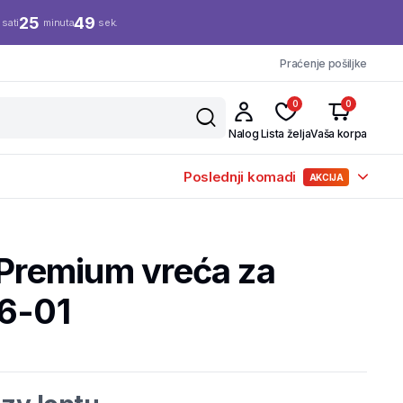
25
48
sati
minuta
sek.
Praćenje pošiljke
0
0
Nalog
Lista želja
Vaša korpa
Poslednji komadi
AKCIJA
 Premium vreća za
76-01