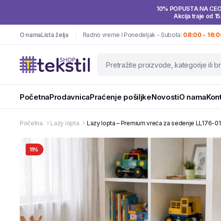
10% POPUSTA NA CE
Akcija traje od 15
O nama
Lista želja
Radno vreme I Ponedeljak - Subota:
08:00 - 16:0
Početna
Prodavnica
Praćenje pošiljke
Novosti
O nama
Kon
Početna
Lazy lopta
Lazy lopta – Premium vreća za sedenje LL176-01
11%