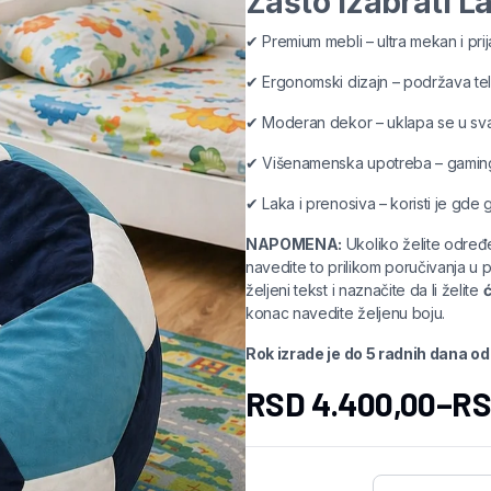
Zašto izabrati L
✔ Premium mebli – ultra mekan i prij
✔ Ergonomski dizajn – podržava tel
✔ Moderan dekor – uklapa se u svak
✔ Višenamenska upotreba – gaming,
✔ Laka i prenosiva – koristi je gde 
NAPOMENA:
Ukoliko želite određ
navedite to prilikom poručivanja u 
željeni tekst i naznačite da li želite
ć
konac navedite željenu boju.
Rok izrade je do 5 radnih dana o
RSD
4.400,00
–
R