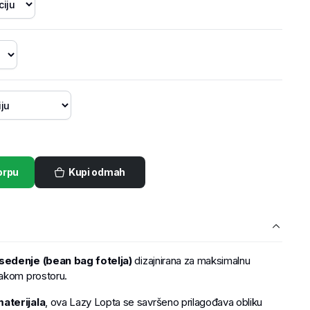
orpu
Kupi odmah
sedenje (bean bag fotelja)
dizajnirana za maksimalnu
akom prostoru.
aterijala
, ova Lazy Lopta se savršeno prilagođava obliku