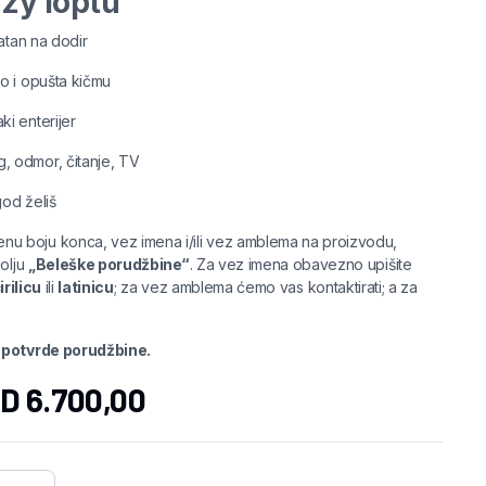
azy loptu
atan na dodir
o i opušta kičmu
i enterijer
 odmor, čitanje, TV
god želiš
enu boju konca, vez imena i/ili vez amblema na proizvodu,
polju
„Beleške porudžbine“
. Za vez imena obavezno upišite
irilicu
ili
latinicu
; za vez amblema ćemo vas kontaktirati; a za
d potvrde porudžbine.
SD
6.700,00