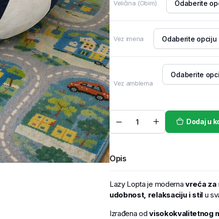
Veličina (Obim)
Vez imena
Vez amblema
Dodaj u k
Opis
Lazy Lopta je moderna
vreća za 
udobnost, relaksaciju i stil
u sv
Izrađena od
visokokvalitetnog m