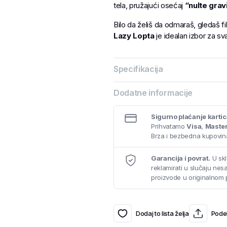
tela, pružajući osećaj
“nulte grav
Bilo da želiš da odmaraš, gledaš f
Lazy Lopta
je idealan izbor za sv
Specifikacija
Dodatne informacije
Sigurno plaćanje karti
Prihvatamo
Visa
,
Maste
Brza i bezbedna kupovina
Garancija i povrat.
U skl
reklamirati u slučaju ne
proizvode u originalnom 
Dodaj to lista želja
Podel