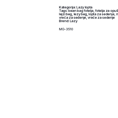
Kategorija:
Lazy lopta
Tags:
bean bag fotelja
,
fotelja za opu
lejzi beg
,
lezy beg
,
lopta za sedenje
,
n
vreća za sedenje
,
vreće za sedenje
Brend:
Lazy
MG-3510