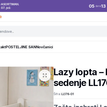
O ASORTIMAN.
05
13
dana
. 07. još:
0
takt
POSTELJINE SAN
Novčanici
Lazy lopta –
sedenje LL1
Šifra:
LL176-01