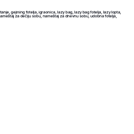
štanje
,
gejming fotelja
,
igraonica
,
lazy bag
,
lazy bag fotelja
,
lazy lopta
,
ameštaj za dečiju sobu
,
nameštaj za dnevnu sobu
,
udobna fotelja
,