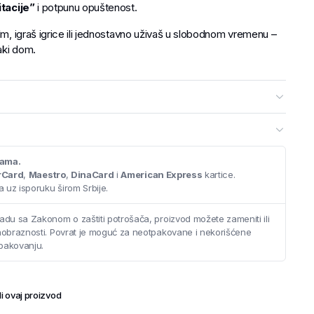
itacije”
i potpunu opuštenost.
ilm, igraš igrice ili jednostavno uživaš u slobodnom vremenu –
aki dom.
cama.
rCard
,
Maestro
,
DinaCard
i
American Express
kartice.
 uz isporuku širom Srbije.
adu sa Zakonom o zaštiti potrošača, proizvod možete zameniti ili
saobraznosti. Povrat je moguć za neotpakovane i nekorišćene
pakovanju.
i ovaj proizvod