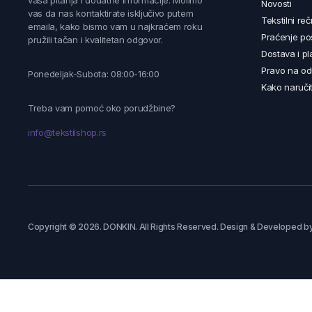
vaša pitanja i dodatne informacije. Molimo
Novosti
vas da nas kontaktirate isključivo putem
Tekstilni reč
emaila, kako bismo vam u najkraćem roku
Praćenje poš
pružili tačan i kvalitetan odgovor.
Dostava i pl
Pravo na od
Ponedeljak-Subota: 08:00-16:00
Kako naručit
Treba vam pomoć oko porudžbine?
info@tekstilshop.rs
Copyright © 2026. DONKIN. All Rights Reserved. Design & Developed b