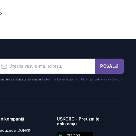
POŠALJI
ijavom se slažete sa našim
Uslovima korišćenja i Politikom privatnosti i kolačića.
 o kompaniji
USKORO - Preuzmite
aplikaciju
reduzeća: DONKIN