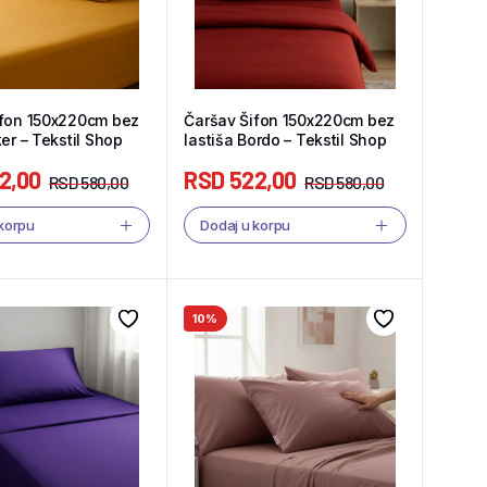
ifon 150x220cm bez
Čaršav Šifon 150x220cm bez
ker – Tekstil Shop
lastiša Bordo – Tekstil Shop
2,00
RSD
522,00
RSD
580,00
RSD
580,00
 korpu
Dodaj u korpu
10%