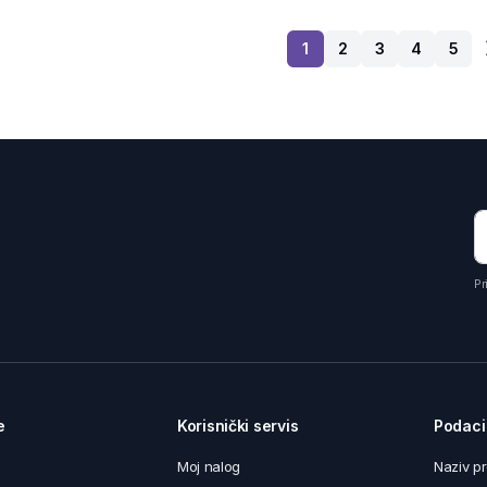
1
2
3
4
5
Pr
e
Korisnički servis
Podaci
Moj nalog
Naziv p