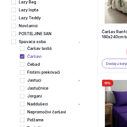
Lazy Bag
Lazy lopta
Lazy Teddy
Novčanici
Čaršav Ranf
POSTELJINE SAN
160x240cm be
Spavaća soba
Tekstil Shop
Čaršav lastiš
Čaršavi
Dodaj u kor
Ćebad
Frotirni prekrivači
Jastuci
10%
Jastučnice
Jorgani
Naddušeci
Nepromočivi čaršavi
Pidžame