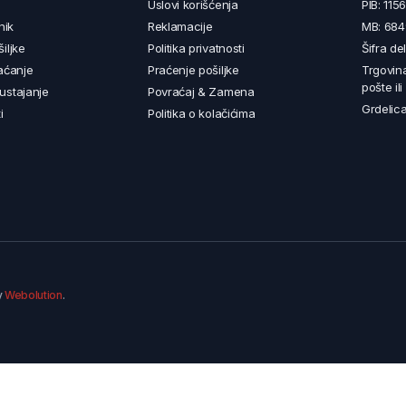
Uslovi korišćenja
PIB: 11
nik
Reklamacije
MB: 68
iljke
Politika privatnosti
Šifra de
aćanje
Praćenje pošiljke
Trgovin
pošte il
ustajanje
Povraćaj & Zamena
Grdelica
i
Politika o kolačićima
y
Webolution
.