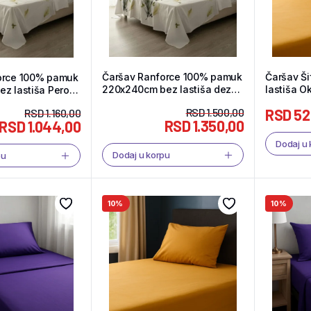
Čaršav Ranforce 100% pamuk
Čaršav Š
orce 100% pamuk
220x240cm bez lastiša dezen
lastiša O
z lastiša Pero –
Pero – Tekstil Shop
RSD
1.500,00
RSD
52
RSD
1.160,00
RSD
1.350,00
RSD
1.044,00
Dodaj u
Dodaj u korpu
pu
10%
10%