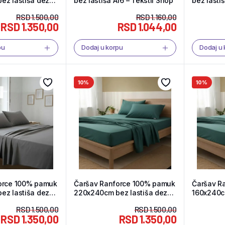
ez lastiša dezen
bez lastiša A16 – Tekstil Shop
bez lasti
 Shop
Tekstil S
RSD
1.500,00
RSD
1.160,00
RSD
1.350,00
RSD
1.044,00
pu
Dodaj u korpu
Dodaj u
10%
10%
orce 100% pamuk
Čaršav Ranforce 100% pamuk
Čaršav R
ez lastiša dezen
220x240cm bez lastiša dezen
160x240cm
l Shop
F109 – Tekstil Shop
Tekstil S
RSD
1.500,00
RSD
1.500,00
RSD
1.350,00
RSD
1.350,00