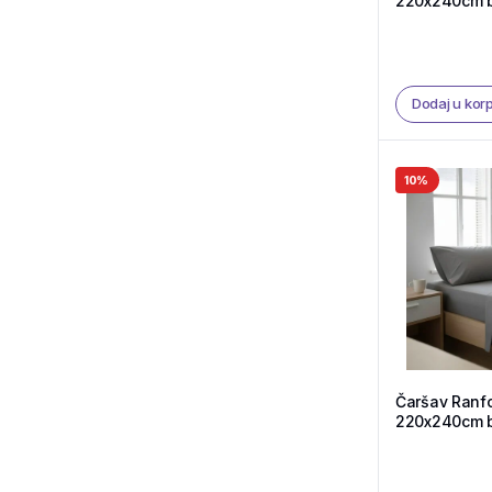
220x240cm b
F41 – Tekstil
Dodaj u kor
10%
Čaršav Ranf
220x240cm b
F52 – Teksti