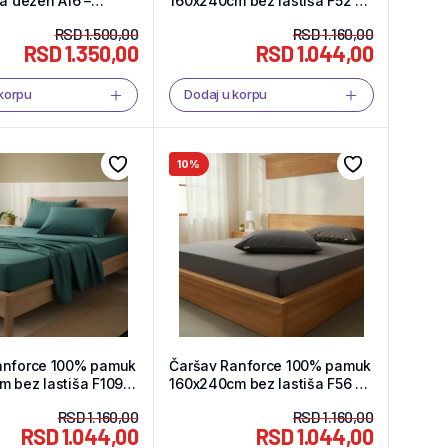
ša dezen A16 –
160x240cm bez lastiša F52 –
hop
Tekstil Shop
RSD
1.500,00
RSD
1.160,00
RSD
1.350,00
RSD
1.044,00
 korpu
Dodaj u korpu
10%
anforce 100% pamuk
Čaršav Ranforce 100% pamuk
 bez lastiša F109 –
160x240cm bez lastiša F56 –
hop
Tekstil Shop
RSD
1.160,00
RSD
1.160,00
RSD
1.044,00
RSD
1.044,00