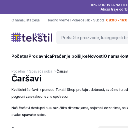
10% POPUSTA NA CE
Akcija traje od 15
O nama
Lista želja
Radno vreme I Ponedeljak - Subota:
08:00 - 16:0
Početna
Prodavnica
Praćenje pošiljke
Novosti
O nama
Kon
Početna
Spavaća soba
Čaršavi
Čaršavi
Kvalitetni čaršavi iz ponude Tekstil Shop pružaju udobnost, svežinu i ured
pogodni za svakodnevnu upotrebu.
Naši čaršavi dostupni su u različitim dimenzijama, bojama i dezenima, pa la
svake spavaće sobe.