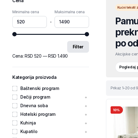
Cena
Kućni teksti
Minimalna cena
Maksimalna cena
Pamuč
-
prekri
po od
Filter
Akcijske cen
Cena:
RSD 520
—
RSD 1.490
Pogledaj
Kategorija proizvoda
Baštenski program
Prikaz 1–20 od 9
Dečiji program
Dnevna soba
10%
Hotelski program
Kuhinja
Kupatilo