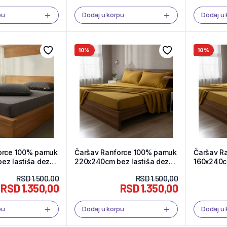
pu
Dodaj u korpu
Dodaj u
10%
10%
orce 100% pamuk
Čaršav Ranforce 100% pamuk
Čaršav R
ez lastiša dezen
220x240cm bez lastiša dezen
160x240cm
l Shop
F16 – Tekstil Shop
Tekstil S
RSD
1.500,00
RSD
1.500,00
RSD
1.350,00
RSD
1.350,00
pu
Dodaj u korpu
Dodaj u