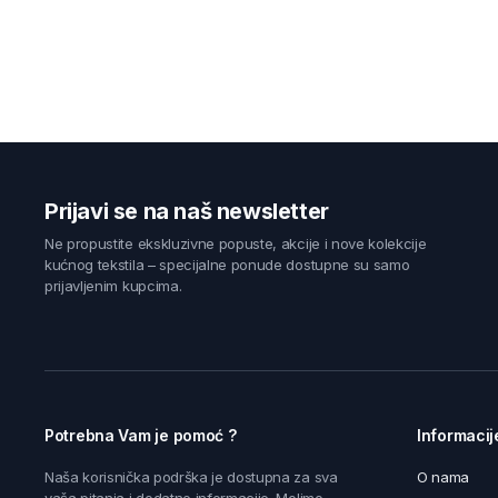
Prijavi se na naš newsletter
Ne propustite ekskluzivne popuste, akcije i nove kolekcije
kućnog tekstila – specijalne ponude dostupne su samo
prijavljenim kupcima.
Potrebna Vam je pomoć ?
Informacij
Naša korisnička podrška je dostupna za sva
O nama