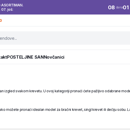
O ASORTIMAN.
08
01
dana
. 07. još:
0
takt
POSTELJINE SAN
Novčanici
an izgled svakom krevetu. U ovoj kategoriji pronaći ćete pažljivo odabrane modele
ko možete pronaći idealan model za bračni krevet, singl krevet ili dečiju sobu. Lak