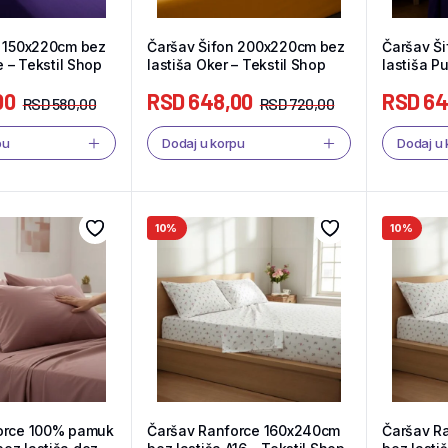
n 150x220cm bez
Čaršav Šifon 200x220cm bez
Čaršav Š
e – Tekstil Shop
lastiša Oker – Tekstil Shop
lastiša Pu
00
RSD
648,00
RSD
64
RSD
580,00
RSD
720,00
pu
Dodaj u korpu
Dodaj u
10%
10%
orce 100% pamuk
Čaršav Ranforce 160x240cm
Čaršav R