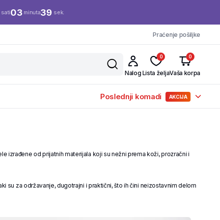
03
38
sati
minuta
sek.
Praćenje pošiljke
0
0
Nalog
Lista želja
Vaša korpa
Poslednji komadi
AKCIJA
 izrađene od prijatnih materijala koji su nežni prema koži, prozračni i
i su za održavanje, dugotrajni i praktični, što ih čini neizostavnim delom