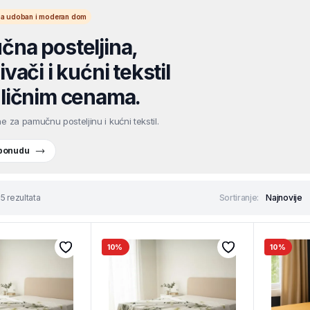
l za udoban i moderan dom
na posteljina,
vači i kućni tekstil
ličnim cenama.
e za pamučnu posteljinu i kućni tekstil.
 ponudu
5 rezultata
Sortiranje:
10%
10%