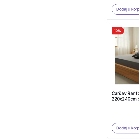
Dodaj u kor
10%
Čaršav Ranf
220x240cm b
F56 – Teksti
Dodaj u kor