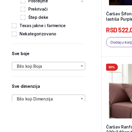
Posteljine
Prekrivači
Čaršav Šifo
Štep deke
lastiša Purpl
Texas jakne i farmerice
RSD
522,
Nekategorizovano
Dodaj u kor
Sve boje
Bilo koji Boja
10%
Sve dimenzija
Bilo koji Dimenzija
Čaršav Ranf