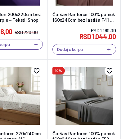
ifon 200x220cm bez
Čaršav Ranforce 100% pamuk
rple – Tekstil Shop
160x240cm bez lastiša F41 –
Tekstil Shop
8,00
RSD
1.160,00
RSD
720,00
RSD
1.044,00
 korpu
Dodaj u korpu
10%
anforce 220x240cm
Čaršav Ranforce 100% pamuk