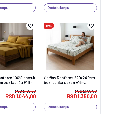
 korpu
Dodaj u korpu
10%
anforce 100% pamuk
Čaršav Ranforce 220x240cm
 bez lastiša F16 –
bez lastiša dezen A15 –
hop
Tekstil Shop
RSD
1.160,00
RSD
1.500,00
RSD
1.044,00
RSD
1.350,00
 korpu
Dodaj u korpu