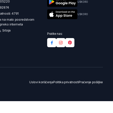
5605220
USKORO
492874
latnosti: 4791
USKORO
a na malo posredstvom
i preko interneta
, Srbija
Pratite nas:
Uslovi korišćenja
Politika privatnosti
Praćenje pošiljke