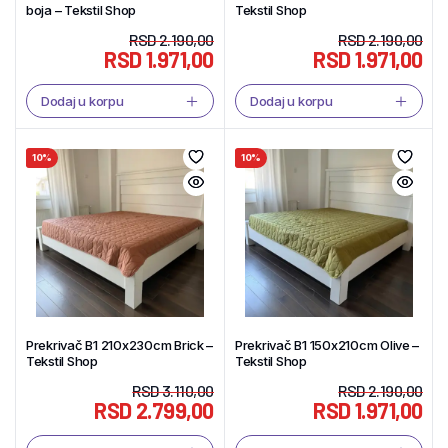
boja – Tekstil Shop
Tekstil Shop
RSD
2.190,00
RSD
2.190,00
RSD
1.971,00
RSD
1.971,00
Dodaj u korpu
Dodaj u korpu
10%
10%
Prekrivač B1 210x230cm Brick –
Prekrivač B1 150x210cm Olive –
Tekstil Shop
Tekstil Shop
RSD
3.110,00
RSD
2.190,00
RSD
2.799,00
RSD
1.971,00