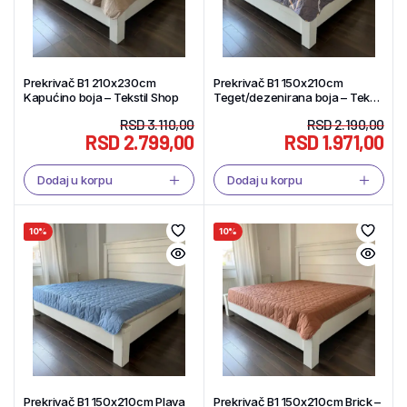
Prekrivač B1 210x230cm
Prekrivač B1 150x210cm
Kapućino boja – Tekstil Shop
Teget/dezenirana boja – Tekstil
Shop
RSD
3.110,00
RSD
2.190,00
RSD
2.799,00
RSD
1.971,00
Dodaj u korpu
Dodaj u korpu
10%
10%
Prekrivač B1 150x210cm Plava
Prekrivač B1 150x210cm Brick –