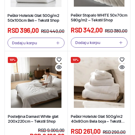
Peškir Stopalo WHITE 50x70cm
Peškir Hotelski Glat 500g/m2
580g/m2 – Tekstil Shop
50x100cm Beli – Tekstil Shop
RSD
342,00
RSD
396,00
RSD
380,00
RSD
440,00
Dodaj u korpu
Dodaj u korpu
10%
10%
Posteljina Damast White glat
Peškir Hotelski Glat 500g/m2
200x220cm – Tekstil Shop
40x80cm Bela boja – Tekstil
Shop
RSD
9.000,00
RSD
261,00
RSD
290,00