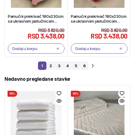
Pamučni prekrivač 180x230cm
Pamučni prekrivač 180x230cm
sa ukrasnom jastučnicom
sa ukrasnom jastučnicom
40x40cm – Lucia BP – Tekstil
40x40cm – Lucia P – Tekstil
RSD
3.820,00
RSD
3.820,00
Shop
Shop
RSD
3.438,00
RSD
3.438,00
Dodaj u korpu
Dodaj u korpu
1
2
3
4
5
6
Nedavno pregledane stavke
10%
10%