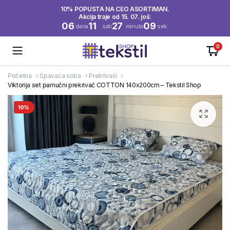
10% POPUSTA NA CEO ASORTIMAN.
Akcija traje od 15. 07. još:
06
11
27
08
dana
sati
minuta
sek.
0
Početna
Spavaća soba
Prekrivači
Viktorija set pamučni prekrivač COTTON 140x200cm – Tekstil Shop
10%