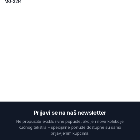
MG-2214
Prijavi se na naš newsletter
Ne propustite ekskluzivne popuste, akcije i nove kolekcije
kućnog tekstila – specijalne ponude dostupne su samo
prijavljenim kupcima.