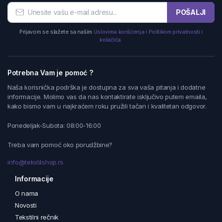
POŠALJI
Prijavom se slažete sa našim
Uslovima korišćenja i Politikom privatnosti i
kolačića.
Potrebna Vam je pomoć ?
Naša korisnička podrška je dostupna za sva vaša pitanja i dodatne
informacije. Molimo vas da nas kontaktirate isključivo putem emaila,
kako bismo vam u najkraćem roku pružili tačan i kvalitetan odgovor.
Ponedeljak-Subota: 08:00-16:00
Treba vam pomoć oko porudžbine?
info@tekstilshop.rs
Informacije
O nama
Novosti
Tekstilni rečnik