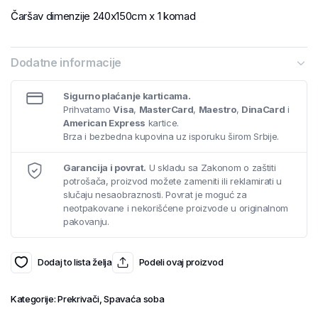
Čaršav dimenzije 240x150cm x 1 komad
Dodatne informacije
Sigurno plaćanje karticama.
Prihvatamo
Visa
,
MasterCard
,
Maestro
,
DinaCard
i
American Express
kartice.
Brza i bezbedna kupovina uz isporuku širom Srbije.
Garancija i povrat.
U skladu sa Zakonom o zaštiti
potrošača, proizvod možete zameniti ili reklamirati u
slučaju nesaobraznosti. Povrat je moguć za
neotpakovane i nekorišćene proizvode u originalnom
pakovanju.
Dodaj to lista želja
Podeli ovaj proizvod
Kategorije:
Prekrivači
,
Spavaća soba