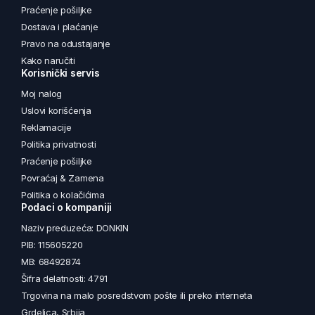
Praćenje pošiljke
Dostava i plaćanje
Pravo na odustajanje
Kako naručiti
Korisnički servis
Moj nalog
Uslovi korišćenja
Reklamacije
Politika privatnosti
Praćenje pošiljke
Povraćaj & Zamena
Politika o kolačićima
Podaci o kompaniji
Naziv preduzeća: DONKIN
PIB: 115605220
MB: 68492874
Šifra delatnosti: 4791
Trgovina na malo posredstvom pošte ili preko interneta
Grdelica, Srbija