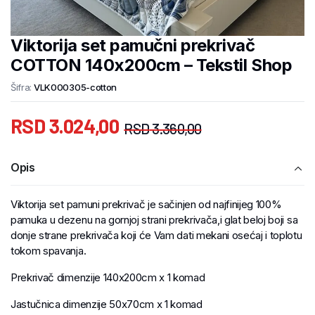
Viktorija set pamučni prekrivač
COTTON 140x200cm – Tekstil Shop
Šifra:
VLK000305-cotton
RSD
3.024,00
RSD
3.360,00
Opis
Viktorija set pamuni prekrivač je sačinjen od najfinijeg 100%
pamuka u dezenu na gornjoj strani prekrivača,i glat beloj boji sa
donje strane prekrivača koji će Vam dati mekani osećaj i toplotu
tokom spavanja.
Prekrivač dimenzije 140x200cm x 1 komad
Jastučnica dimenzije 50x70cm x 1 komad