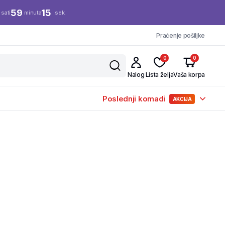
59
15
sati
minuta
sek.
Praćenje pošiljke
0
0
Nalog
Lista želja
Vaša korpa
Poslednji komadi
AKCIJA