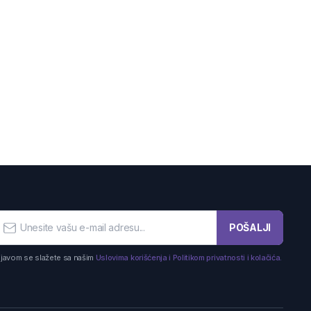
POŠALJI
ijavom se slažete sa našim
Uslovima korišćenja i Politikom privatnosti i kolačića.