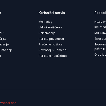
e
Korisnički servis
Podaci
Moj nalog
Naziv p
Uslovi korišćenja
PIB: 11
nik
Reklamacije
MB: 68
iljke
Politika privatnosti
Šifra de
aćanje
Praćenje pošiljke
Trgovin
pošte il
ustajanje
Povraćaj & Zamena
Grdelica
i
Politika o kolačićima
y
Webolution
.