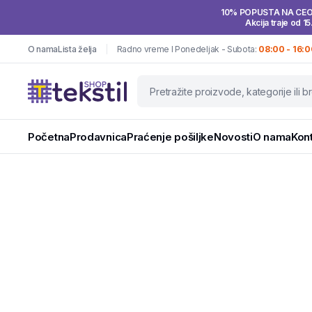
10% POPUSTA NA CE
Akcija traje od 15
O nama
Lista želja
Radno vreme I Ponedeljak - Subota:
08:00 - 16:0
Početna
Prodavnica
Praćenje pošiljke
Novosti
O nama
Kon