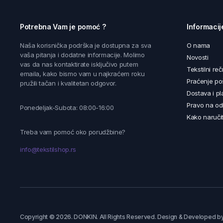
Potrebna Vam je pomoć ?
Informacij
Naša korisnička podrška je dostupna za sva
O nama
vaša pitanja i dodatne informacije. Molimo
Novosti
vas da nas kontaktirate isključivo putem
Tekstilni reč
emaila, kako bismo vam u najkraćem roku
Praćenje poš
pružili tačan i kvalitetan odgovor.
Dostava i pl
Pravo na od
Ponedeljak-Subota: 08:00-16:00
Kako naručit
Treba vam pomoć oko porudžbine?
info@tekstilshop.rs
Copyright © 2026. DONKIN. All Rights Reserved. Design & Developed b