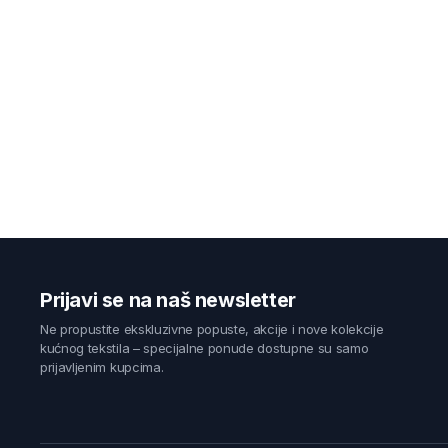
Prijavi se na naš newsletter
Ne propustite ekskluzivne popuste, akcije i nove kolekcije
kućnog tekstila – specijalne ponude dostupne su samo
prijavljenim kupcima.