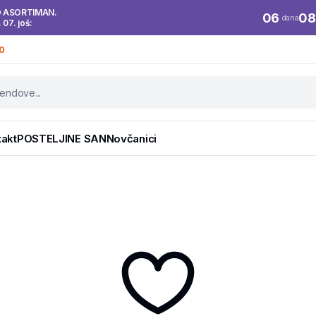
O ASORTIMAN.
06
08
dana
. 07. još:
0
takt
POSTELJINE SAN
Novčanici