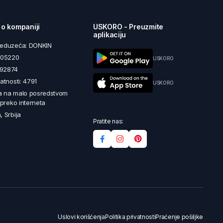
 o kompaniji
USKORO - Preuzmite
aplikaciju
reduzeća: DONKIN
5605220
USKORO
492874
latnosti: 4791
USKORO
a na malo posredstvom
i preko interneta
, Srbija
Pratite nas:
Uslovi korišćenja
Politika privatnosti
Praćenje pošiljke