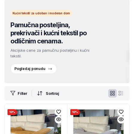
Kućni tekstil za udoban i moderan dom
Pamučna posteljina,
prekrivači i kućni tekstil po
odličnim cenama.
Akcijske cene za pamučnu posteljinu i kućni
tekstil.
Pogledaj ponudu
Filter
Sortiraj
10%
10%