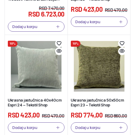
(trosed-dvosed-fotelja) –
RSD
7.470,00
RSD
423,00
Tekstil Shop
RSD
470,00
RSD
6.723,00
Dodaj u korpu
Dodaj u korpu
10%
10%
Ukrasna jastučnica 40x40cm
Ukrasna jastučnica 50x50cm
Espri 24 – Tekstil Shop
Espri 23 – Tekstil Shop
RSD
423,00
RSD
774,00
RSD
470,00
RSD
860,00
Dodaj u korpu
Dodaj u korpu