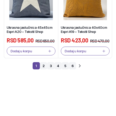
Ukrasna jastučnica 45x45cm
Ukrasna jastučnica 40x40cm
Espri A20 – Tekstil Shop
Espri A19 – Tekstil Shop
RSD
585,00
RSD
423,00
RSD
650,00
RSD
470,00
Dodaj u korpu
Dodaj u korpu
1
2
3
4
5
6