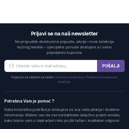
Prijavi se na naš newsletter
Ne propustite ekskluzivne popuste, akcije i nove kolekcije
kućnog tekstila – specijalne ponude dostupne su samo
prijavljenim kupcima.
POŠALJI
Prijavom se slažete sa našim
Uslovima korišćenja i Politikom privatnosti i
kolačića.
Potrebna Vam je pomoć ?
Naša korisnička podrška je dostupna za sva vaša pitanja i dodatne
informacije. Molimo vas da nas kontaktirate isključivo putem emaila,
kako bismo vam u najkraćem roku pružili tačan i kvalitetan odgovor.