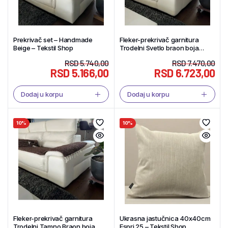
Prekrivač set – Handmade
Fleker-prekrivač garnitura
Beige – Tekstil Shop
Trodelni Svetlo braon boja
(trosed-dvosed-fotelja) –
RSD
5.740,00
RSD
7.470,00
Tekstil Shop
RSD
5.166,00
RSD
6.723,00
Dodaj u korpu
Dodaj u korpu
10%
10%
Fleker-prekrivač garnitura
Ukrasna jastučnica 40x40cm
Trodelni Tamno Braon boja
Espri 25 – Tekstil Shop