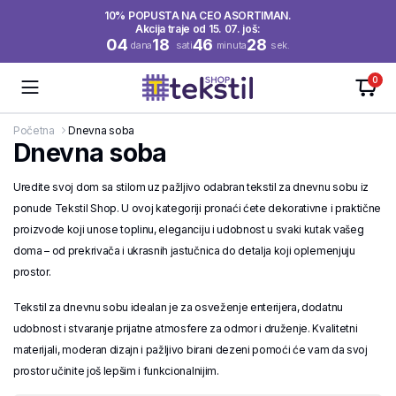
10% POPUSTA NA CEO ASORTIMAN.
Akcija traje od 15. 07. još:
04
18
46
27
dana
sati
minuta
sek.
0
Početna
Dnevna soba
Dnevna soba
Uredite svoj dom sa stilom uz pažljivo odabran tekstil za dnevnu sobu iz
ponude Tekstil Shop. U ovoj kategoriji pronaći ćete dekorativne i praktične
proizvode koji unose toplinu, eleganciju i udobnost u svaki kutak vašeg
doma – od prekrivača i ukrasnih jastučnica do detalja koji oplemenjuju
prostor.
Tekstil za dnevnu sobu idealan je za osveženje enterijera, dodatnu
udobnost i stvaranje prijatne atmosfere za odmor i druženje. Kvalitetni
materijali, moderan dizajn i pažljivo birani dezeni pomoći će vam da svoj
prostor učinite još lepšim i funkcionalnijim.