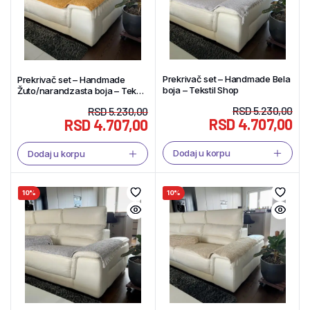
Prekrivač set – Handmade Bela
Prekrivač set – Handmade
boja – Tekstil Shop
Žuto/narandzasta boja – Tekstil
Shop
RSD
5.230,00
RSD
5.230,00
RSD
4.707,00
RSD
4.707,00
Dodaj u korpu
Dodaj u korpu
10%
10%