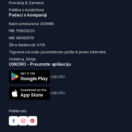
Povraćaj & Zamena
Politika o kolačićima
Podaci o kompaniji
Naziv preduzeća: DONKIN
PIB: 115605220
MB: 68492874
Šifra delatnosti: 4791
Trgovina na malo posredstvom pošte ili preko interneta
Grdelica, Srbija
USKORO - Preuzmite aplikaciju
USKORO
USKORO
Pratite nas: