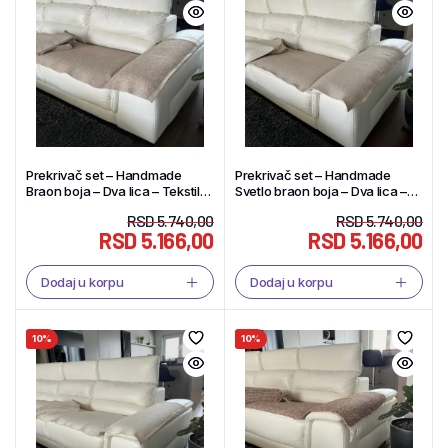
Prekrivač set – Handmade
Prekrivač set – Handmade
Braon boja – Dva lica – Tekstil
Svetlo braon boja – Dva lica –
Shop
Tekstil Shop
RSD
5.740,00
RSD
5.740,00
RSD
5.166,00
RSD
5.166,00
Dodaj u korpu
Dodaj u korpu
10%
10%