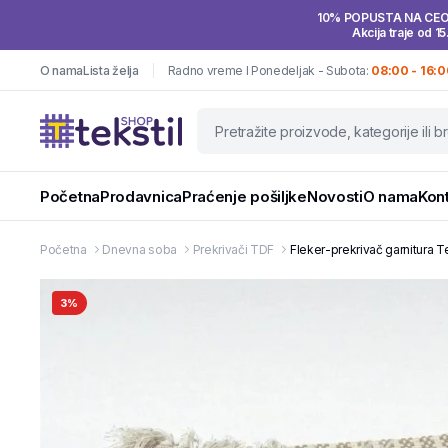
10% POPUSTA NA CE
Akcija traje od 15
O nama
Lista želja
Radno vreme I Ponedeljak - Subota:
08:00 - 16:0
Početna
Prodavnica
Praćenje pošiljke
Novosti
O nama
Kon
Početna
Dnevna soba
Prekrivači TDF
Fleker-prekrivač garnitura T
3%