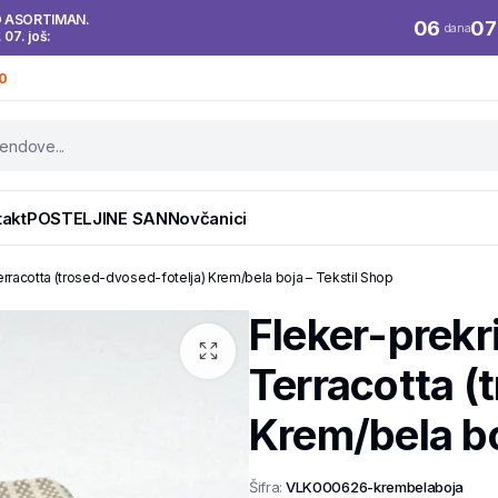
O ASORTIMAN.
06
07
dana
. 07. još:
0
takt
POSTELJINE SAN
Novčanici
erracotta (trosed-dvosed-fotelja) Krem/bela boja – Tekstil Shop
Fleker-prekr
Terracotta (
Krem/bela bo
Šifra:
VLK000626-krembelaboja