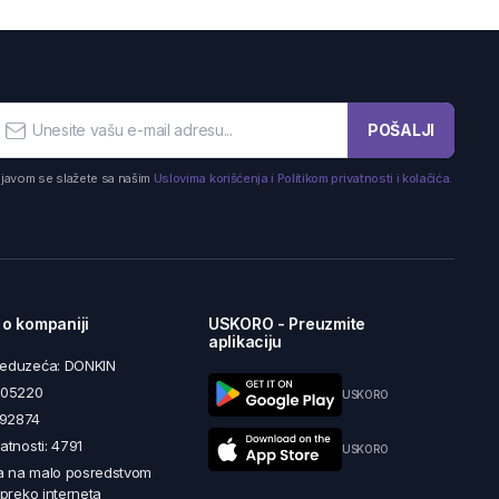
POŠALJI
ijavom se slažete sa našim
Uslovima korišćenja i Politikom privatnosti i kolačića.
 o kompaniji
USKORO - Preuzmite
aplikaciju
reduzeća: DONKIN
5605220
USKORO
492874
latnosti: 4791
USKORO
a na malo posredstvom
i preko interneta