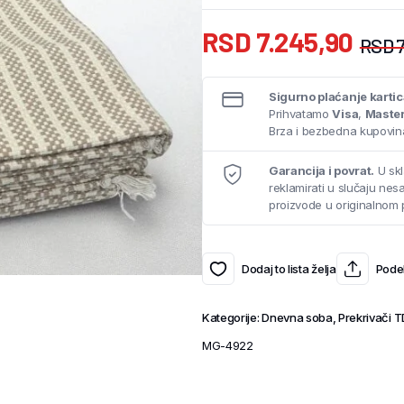
RSD
7.245,90
RSD
7
Sigurno plaćanje karti
Prihvatamo
Visa
,
Maste
Brza i bezbedna kupovina
Garancija i povrat.
U skl
reklamirati u slučaju ne
proizvode u originalnom 
Dodaj to lista želja
Podel
Kategorije:
Dnevna soba
,
Prekrivači 
MG-4922