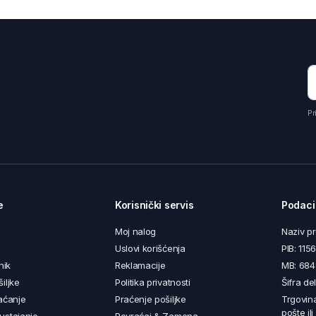
Pr
e
Korisnički servis
Podaci
Moj nalog
Naziv p
Uslovi korišćenja
PIB: 11
nik
Reklamacije
MB: 68
iljke
Politika privatnosti
Šifra de
aćanje
Praćenje pošiljke
Trgovin
pošte il