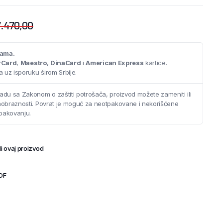
.470,00
cama.
rCard
,
Maestro
,
DinaCard
i
American Express
kartice.
 uz isporuku širom Srbije.
adu sa Zakonom o zaštiti potrošača, proizvod možete zameniti ili
saobraznosti. Povrat je moguć za neotpakovane i nekorišćene
pakovanju.
i ovaj proizvod
TDF