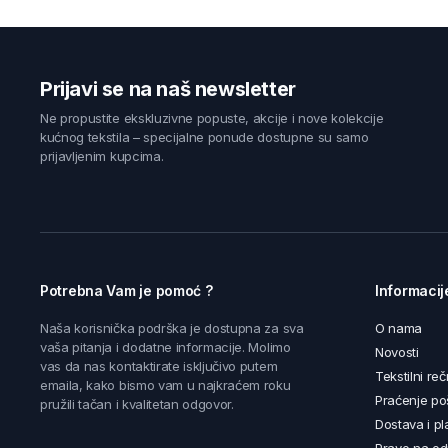
Prijavi se na naš newsletter
Ne propustite ekskluzivne popuste, akcije i nove kolekcije
kućnog tekstila – specijalne ponude dostupne su samo
prijavljenim kupcima.
Potrebna Vam je pomoć ?
Informacij
Naša korisnička podrška je dostupna za sva
O nama
vaša pitanja i dodatne informacije. Molimo
Novosti
vas da nas kontaktirate isključivo putem
Tekstilni reč
emaila, kako bismo vam u najkraćem roku
Praćenje poš
pružili tačan i kvalitetan odgovor.
Dostava i pl