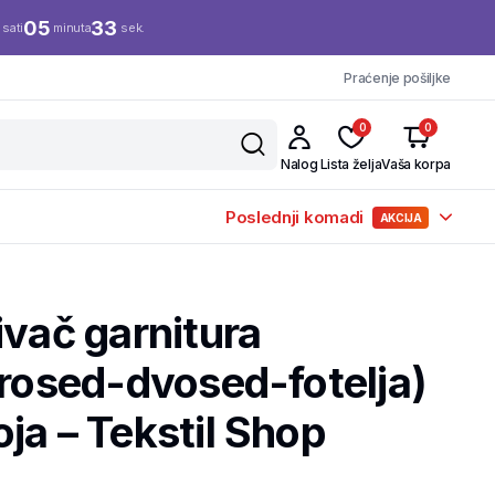
05
32
sati
minuta
sek.
Praćenje pošiljke
0
0
Nalog
Lista želja
Vaša korpa
Poslednji komadi
AKCIJA
ivač garnitura
trosed-dvosed-fotelja)
ja – Tekstil Shop