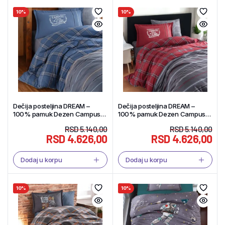
10%
10%
Dečija posteljina DREAM –
Dečija posteljina DREAM –
100% pamuk Dezen Campus
100% pamuk Dezen Campus
V2 – Tekstil Shop
V1 – Tekstil Shop
RSD
5.140,00
RSD
5.140,00
RSD
4.626,00
RSD
4.626,00
Dodaj u korpu
Dodaj u korpu
10%
10%