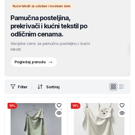
Kućni tekstil za udoban i moderan dom
Pamučna posteljina,
prekrivači i kućni tekstil po
odličnim cenama.
Akcijske cene za pamučnu posteljinu i kućni
tekstil.
Pogledaj ponudu
Filter
Sortiraj
10%
10%