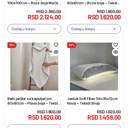
100x100cm – Roze boja Mačka
80x80cm – Roze boja – Tekstil
– Tekstil Shop
Shop
RSD
2.360,00
RSD
1.800,00
RSD
2.124,00
RSD
1.620,00
Dodaj u korpu
Dodaj u korpu
10%
10%
Bebi peškir sa kapuljačom
Jastuk Soft Fiber 56x35x12cm
80x80cm – Plava boja – Tekstil
Nova – Tekstil Shop
Shop
RSD
1.800,00
RSD
1.620,00
RSD
1.620,00
RSD
1.458,00