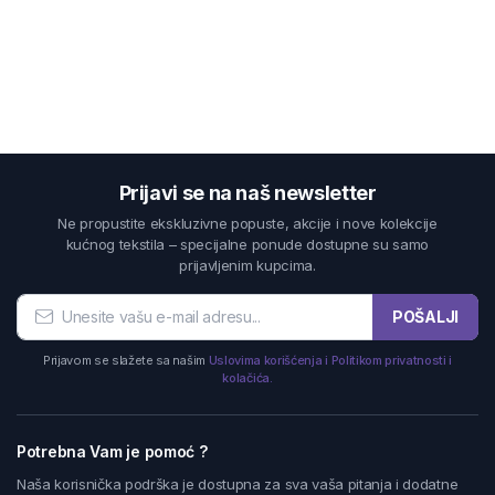
Prijavi se na naš newsletter
Ne propustite ekskluzivne popuste, akcije i nove kolekcije
kućnog tekstila – specijalne ponude dostupne su samo
prijavljenim kupcima.
POŠALJI
Prijavom se slažete sa našim
Uslovima korišćenja i Politikom privatnosti i
kolačića.
Potrebna Vam je pomoć ?
Naša korisnička podrška je dostupna za sva vaša pitanja i dodatne