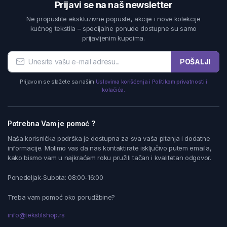
Prijavi se na naš newsletter
Ne propustite ekskluzivne popuste, akcije i nove kolekcije
kućnog tekstila – specijalne ponude dostupne su samo
prijavljenim kupcima.
POŠALJI
Prijavom se slažete sa našim
Uslovima korišćenja i Politikom privatnosti i
kolačića.
Potrebna Vam je pomoć ?
Naša korisnička podrška je dostupna za sva vaša pitanja i dodatne
informacije. Molimo vas da nas kontaktirate isključivo putem emaila,
kako bismo vam u najkraćem roku pružili tačan i kvalitetan odgovor.
Ponedeljak-Subota: 08:00-16:00
Treba vam pomoć oko porudžbine?
info@tekstilshop.rs