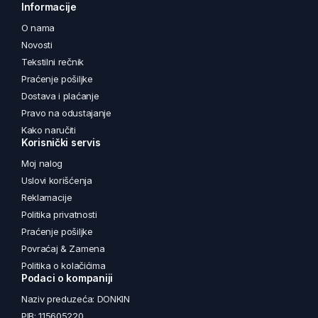
Informacije
O nama
Novosti
Tekstilni rečnik
Praćenje pošiljke
Dostava i plaćanje
Pravo na odustajanje
Kako naručiti
Korisnički servis
Moj nalog
Uslovi korišćenja
Reklamacije
Politika privatnosti
Praćenje pošiljke
Povraćaj & Zamena
Politika o kolačićima
Podaci o kompaniji
Naziv preduzeća: DONKIN
PIB: 115605220