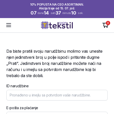
10% POPUSTA NA CEO ASORTIMAN.
Akcija traje od 15. 07. još:
07
14
37
09
dana
sati
minuta
sek.
0
Da biste pratili svoju narudžbinu molimo vas unesite
njen jedinstveni broj u polje ispod i pritisnite dugme
„Prati“. Jedinstveni broj narudžbine možete naći na
računu i u imejlu sa potvrdom narudžbine koji bi
trebalo da ste dobili.
ID narudžbine
E-pošta za plaćanje