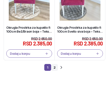
Okrugla Prostirka za kupatilo fi
Okrugla Prostirka za kupatilo fi
100cm Bež/Braon boja – Tekstil
100cm Svetlo siva boja – Tekstil
Shop
Shop
RSD
2.650,00
RSD
2.650,00
RSD
2.385,00
RSD
2.385,00
Dodaj u korpu
Dodaj u korpu
1
2