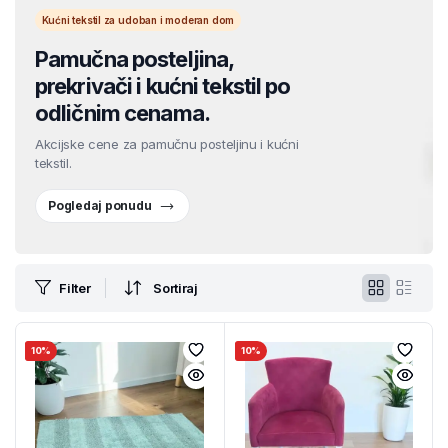
Kućni tekstil za udoban i moderan dom
Pamučna posteljina,
prekrivači i kućni tekstil po
odličnim cenama.
Akcijske cene za pamučnu posteljinu i kućni
tekstil.
Pogledaj ponudu
Filter
Sortiraj
10%
10%