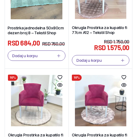
Okrugla Prostirka za kupatilo fi
Prostirka jednodelna 50x80cm
77cm A12 – Tekstil Shop
dezen broj 8 – Tekstil Shop
RSD
1.750,00
RSD
684,00
RSD
760,00
RSD
1.575,00
Dodaj u korpu
Dodaj u korpu
10%
10%
Okrugla Prostirka za kupatilo fi
Okrugla Prostirka za kupatilo fi