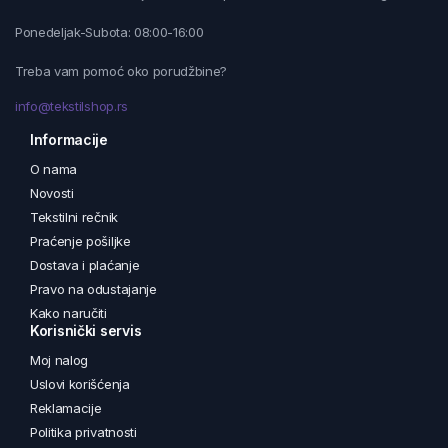
Ponedeljak-Subota: 08:00-16:00
Treba vam pomoć oko porudžbine?
info@tekstilshop.rs
Informacije
O nama
Novosti
Tekstilni rečnik
Praćenje pošiljke
Dostava i plaćanje
Pravo na odustajanje
Kako naručiti
Korisnički servis
Moj nalog
Uslovi korišćenja
Reklamacije
Politika privatnosti