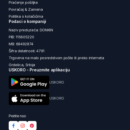
Praćenje pošiljke
Povraćaj & Zamena
Politika o kolačićima
Podaci o kompaniji
Naziv preduzeća: DONKIN
PIB: 115605220
MB: 68492874
Šifra delatnosti: 4791
Trgovina na malo posredstvom pošte ili preko interneta
Grdelica, Srbija
USKORO - Preuzmite aplikaciju
USKORO
USKORO
Pratite nas: