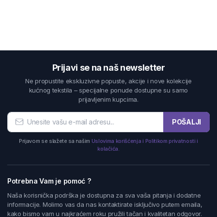
Prijavi se na naš newsletter
Ne propustite ekskluzivne popuste, akcije i nove kolekcije
kućnog tekstila – specijalne ponude dostupne su samo
prijavljenim kupcima.
POŠALJI
Prijavom se slažete sa našim
Uslovima korišćenja i Politikom privatnosti i
kolačića.
Potrebna Vam je pomoć ?
Naša korisnička podrška je dostupna za sva vaša pitanja i dodatne
informacije. Molimo vas da nas kontaktirate isključivo putem emaila,
kako bismo vam u najkraćem roku pružili tačan i kvalitetan odgovor.