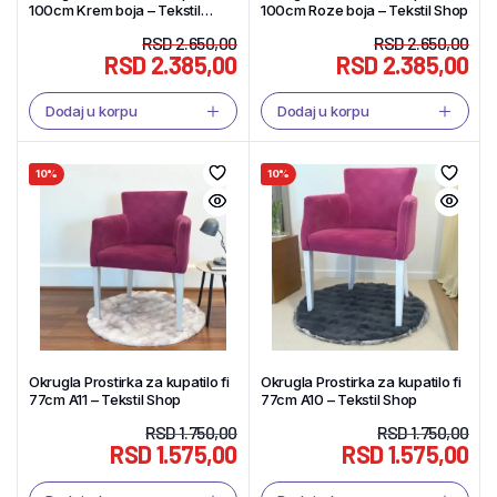
100cm Krem boja – Tekstil
100cm Roze boja – Tekstil Shop
Shop
RSD
2.650,00
RSD
2.650,00
RSD
2.385,00
RSD
2.385,00
Dodaj u korpu
Dodaj u korpu
10%
10%
Okrugla Prostirka za kupatilo fi
Okrugla Prostirka za kupatilo fi
77cm A11 – Tekstil Shop
77cm A10 – Tekstil Shop
RSD
1.750,00
RSD
1.750,00
RSD
1.575,00
RSD
1.575,00