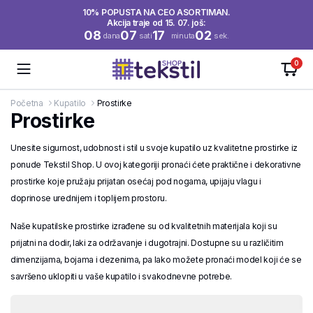
10% POPUSTA NA CEO ASORTIMAN.
Akcija traje od 15. 07. još:
08
07
17
01
dana
sati
minuta
sek.
0
Početna
Kupatilo
Prostirke
Prostirke
Unesite sigurnost, udobnost i stil u svoje kupatilo uz kvalitetne prostirke iz
ponude Tekstil Shop. U ovoj kategoriji pronaći ćete praktične i dekorativne
prostirke koje pružaju prijatan osećaj pod nogama, upijaju vlagu i
doprinose urednijem i toplijem prostoru.
Naše kupatilske prostirke izrađene su od kvalitetnih materijala koji su
prijatni na dodir, laki za održavanje i dugotrajni. Dostupne su u različitim
dimenzijama, bojama i dezenima, pa lako možete pronaći model koji će se
savršeno uklopiti u vaše kupatilo i svakodnevne potrebe.