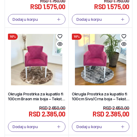
RSD
1.750,00
RSD
1.750,00
RSD
1.575,00
RSD
1.575,00
Dodaj u korpu
Dodaj u korpu
10%
10%
Okrugla Prostirka za kupatilo fi
Okrugla Prostirka za kupatilo fi
100cm Braon mix boja – Tekstil
100cm Sivo/Crna boja – Tekstil
Shop
Shop
RSD
2.650,00
RSD
2.650,00
RSD
2.385,00
RSD
2.385,00
Dodaj u korpu
Dodaj u korpu