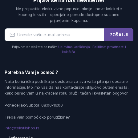
Prijavi se na naš newsletter
Ne propustite ekskluzivne popuste, akcije i nove kolekcije
kućnog tekstila – specijalne ponude dostupne su samo
prijavljenim kupcima.
POŠALJI
Prijavom se slažete sa našim
Uslovima korišćenja i Politikom privatnosti i
kolačića.
Potrebna Vam je pomoć ?
Naša korisnička podrška je dostupna za sva vaša pitanja i dodatne
informacije. Molimo vas da nas kontaktirate isključivo putem emaila,
kako bismo vam u najkraćem roku pružili tačan i kvalitetan odgovor.
Ponedeljak-Subota: 08:00-16:00
Treba vam pomoć oko porudžbine?
info@tekstilshop.rs