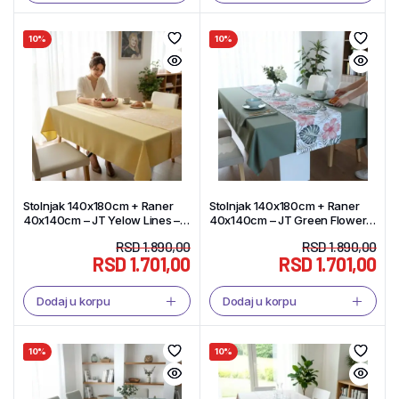
10%
10%
Stolnjak 140x180cm + Raner
Stolnjak 140x180cm + Raner
40x140cm – JT Yelow Lines –
40x140cm – JT Green Flower –
Tekstil Shop
Tekstil Shop
RSD
1.890,00
RSD
1.890,00
RSD
1.701,00
RSD
1.701,00
Dodaj u korpu
Dodaj u korpu
10%
10%