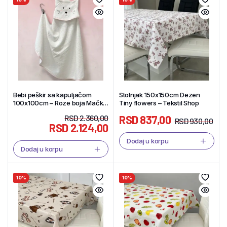
Bebi peškir sa kapuljačom
Stolnjak 150x150cm Dezen
100x100cm – Roze boja Mačka
Tiny flowers – Tekstil Shop
– Tekstil Shop
RSD
2.360,00
RSD
837,00
RSD
930,00
RSD
2.124,00
Dodaj u korpu
Dodaj u korpu
10%
10%