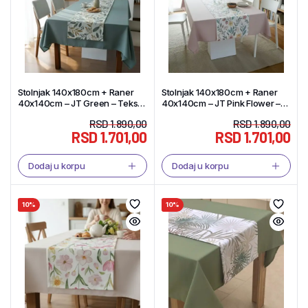
Stolnjak 140x180cm + Raner
Stolnjak 140x180cm + Raner
40x140cm – JT Green – Tekstil
40x140cm – JT Pink Flower –
Shop
Tekstil Shop
RSD
1.890,00
RSD
1.890,00
RSD
1.701,00
RSD
1.701,00
Dodaj u korpu
Dodaj u korpu
10%
10%