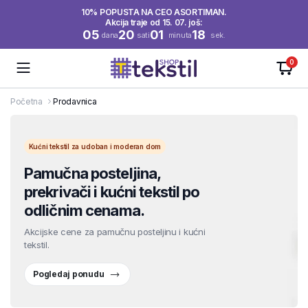
10% POPUSTA NA CEO ASORTIMAN.
Akcija traje od 15. 07. još:
05
20
01
17
dana
sati
minuta
sek.
0
Početna
Prodavnica
Kućni tekstil za udoban i moderan dom
Pamučna posteljina,
prekrivači i kućni tekstil po
odličnim cenama.
Akcijske cene za pamučnu posteljinu i kućni
tekstil.
Pogledaj ponudu