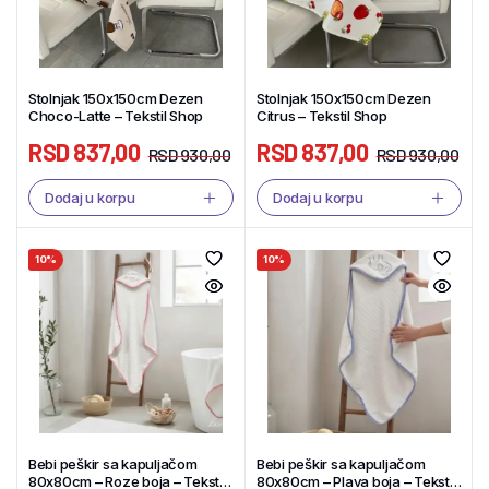
Stolnjak 150x150cm Dezen
Stolnjak 150x150cm Dezen
Choco-Latte – Tekstil Shop
Citrus – Tekstil Shop
RSD
837,00
RSD
837,00
RSD
930,00
RSD
930,00
Dodaj u korpu
Dodaj u korpu
10%
10%
Bebi peškir sa kapuljačom
Bebi peškir sa kapuljačom
80x80cm – Roze boja – Tekstil
80x80cm – Plava boja – Tekstil