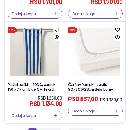
RSD
1.701,00
RSD
1.701,00
Dodaj u korpu
Dodaj u korpu
10%
10%
Plažni peškir – 100% pamuk –
Čaršav Pamuk – Lastiš
156 x 77 cm Blue G – Tekstil
90×200/28cm Bela boja –
Shop
Tekstil Shop
RSD
1.260,00
RSD
837,00
RSD
930,00
RSD
1.134,00
Dodaj u korpu
Dodaj u korpu