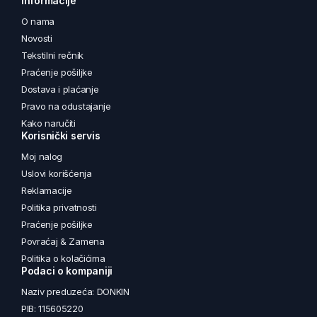
Informacije
O nama
Novosti
Tekstilni rečnik
Praćenje pošiljke
Dostava i plaćanje
Pravo na odustajanje
Kako naručiti
Korisnički servis
Moj nalog
Uslovi korišćenja
Reklamacije
Politika privatnosti
Praćenje pošiljke
Povraćaj & Zamena
Politika o kolačićima
Podaci o kompaniji
Naziv preduzeća: DONKIN
PIB: 115605220