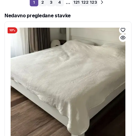
…
1
2
3
4
121
122
123
Nedavno pregledane stavke
10%