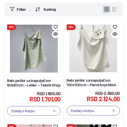
Filter
Sortiraj
10%
10%
Bebi peškir sa kapuljačom
Bebi peškir sa kapuljačom
100x100cm – Plava boja Meda
80x80cm – Letter – Tekstil Shop
– Tekstil Shop
RSD
2.360,00
RSD
1.890,00
RSD
2.124,00
RSD
1.701,00
Dodaj u korpu
Dodaj u korpu
10%
10%