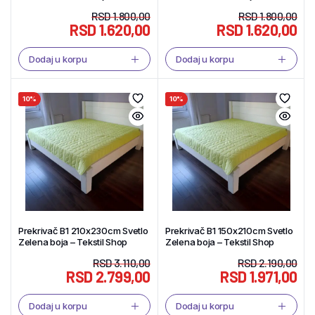
Shop
Shop
RSD
1.800,00
RSD
1.800,00
RSD
1.620,00
RSD
1.620,00
Dodaj u korpu
Dodaj u korpu
10%
10%
Prekrivač B1 210x230cm Svetlo
Prekrivač B1 150x210cm Svetlo
Zelena boja – Tekstil Shop
Zelena boja – Tekstil Shop
RSD
3.110,00
RSD
2.190,00
RSD
2.799,00
RSD
1.971,00
Dodaj u korpu
Dodaj u korpu