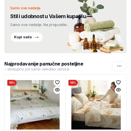
Samo ove nedelje
Stil i udobnost u Vašem kupatilu.
Samo ove nedelje. Ne propustite...
Kupi sada
Najprodavanije pamučne posteljine
– dostupno još samo nekoliko setova
0%
10%
10%