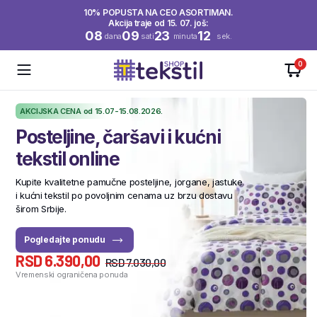
10% POPUSTA NA CEO ASORTIMAN.
Akcija traje od 15. 07. još:
08
09
23
10
dana
sati
minuta
sek.
0
AKCIJSKA CENA od 15.07-15.08.2026.
Posteljine, čaršavi i kućni
tekstil online
Kupite kvalitetne pamučne posteljine, jorgane, jastuke
i kućni tekstil po povoljnim cenama uz brzu dostavu
u
širom Srbije.
Pogledajte ponudu
RSD 6.390,00
RSD 7.030,00
Vremenski ograničena ponuda
V