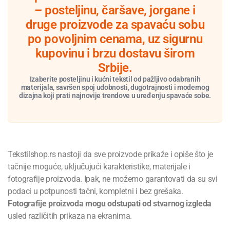
– posteljinu, čaršave, jorgane i
druge proizvode za spavaću sobu
po povoljnim cenama, uz sigurnu
kupovinu i brzu dostavu širom
Srbije.
Izaberite posteljinu i kućni tekstil od pažljivo odabranih
materijala, savršen spoj udobnosti, dugotrajnosti i modernog
dizajna koji prati najnovije trendove u uređenju spavaće sobe.
Tekstilshop.rs nastoji da sve proizvode prikaže i opiše što je
tačnije moguće, uključujući karakteristike, materijale i
fotografije proizvoda. Ipak, ne možemo garantovati da su svi
podaci u potpunosti tačni, kompletni i bez grešaka.
Fotografije proizvoda mogu odstupati od stvarnog izgleda
usled različitih prikaza na ekranima.