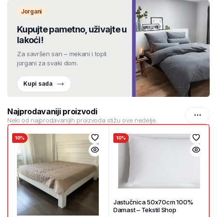
Jorgani
Kupujte pametno, uživajte u
lakoći!
Za savršen san – mekani i topli
jorgani za svaki dom.
Kupi sada
Najprodavaniji proizvodi
Neki od najprodavanijih proizvoda stižu ove nedelje.
10%
10%
Jastučnica 50x70cm 100%
Damast – Tekstil Shop