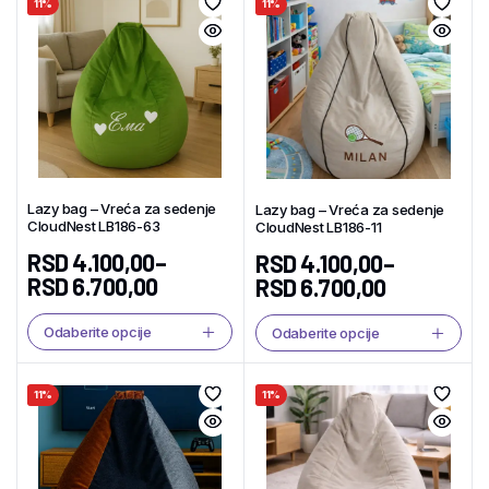
11%
11%
Lazy bag – Vreća za sedenje
Lazy bag – Vreća za sedenje
CloudNest LB186-63
CloudNest LB186-11
RSD
4.100,00
–
RSD
4.100,00
–
RSD
6.700,00
RSD
6.700,00
Odaberite opcije
Odaberite opcije
11%
11%