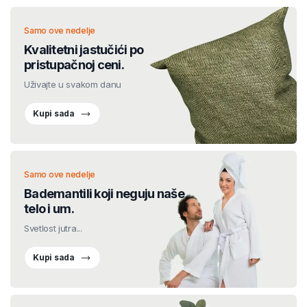
Samo ove nedelje
Kvalitetni jastučići po
pristupačnoj ceni.
Uživajte u svakom danu
Kupi sada
Samo ove nedelje
Bademantili koji neguju naše
telo i um.
Svetlost jutra...
Kupi sada