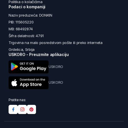
Politika o kolačićima
Podaci o kompaniji
Naziv preduzeća: DONKIN
PIB: 115605220
MB: 68492874
Šifra delatnosti: 4791
Trgovina na malo posredstvom pošte ili preko interneta
Grdelica, Srbija
USKORO - Preuzmite aplikaciju
USKORO
USKORO
Pratite nas: