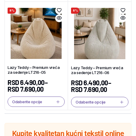
8%
8%
Lazy Teddy – Premium vreća
Lazy Teddy – Premium vreća
za sedenje LT216-05
za sedenje LT216-06
RSD
6.490,00
–
RSD
6.490,00
–
RSD
7.690,00
RSD
7.690,00
Odaberite opcije
Odaberite opcije
Kupite kvalitetan kućni tekstil online