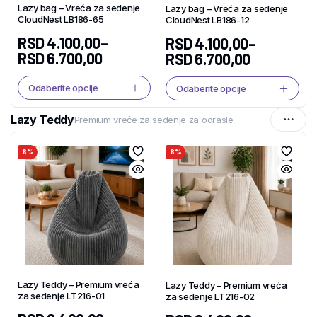
Lazy bag – Vreća za sedenje
Lazy bag – Vreća za sedenje
CloudNest LB186-65
CloudNest LB186-12
RSD
4.100,00
–
RSD
4.100,00
–
RSD
6.700,00
RSD
6.700,00
Odaberite opcije
Odaberite opcije
Lazy Teddy
Premium vreće za sedenje za odrasle
8%
8%
Lazy Teddy – Premium vreća
Lazy Teddy – Premium vreća
za sedenje LT216-01
za sedenje LT216-02