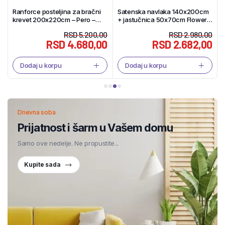
tenska navlaka 140x200cm
Satenska navlaka 140x200cm
Satens
jastučnica 50x70cm Flower
+ jastučnica 50x70cm Blue
+ jastu
er – Tekstil Shop
design – Tekstil Shop
stripes 
RSD
2.980,00
RSD
2.980,00
RSD
2.682,00
RSD
2.682,00
Dodaj u korpu
Dodaj u korpu
Dodaj
Dnevna soba
Prijatnost i šarm u Vašem domu
Samo ove nedelje. Ne propustite...
Kupite sada