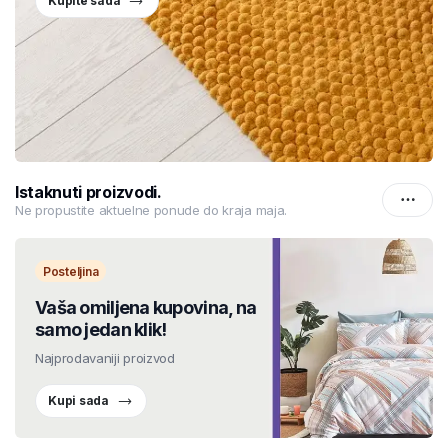
Kupite sada
Istaknuti proizvodi.
Ne propustite aktuelne ponude do kraja maja.
Posteljina
Vaša omiljena kupovina, na
samo jedan klik!
Najprodavaniji proizvod
Kupi sada