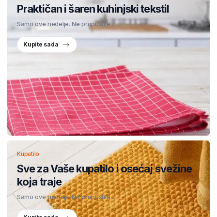
Praktičan i šaren kuhinjski tekstil
Samo ove nedelje. Ne propustite...
Kupite sada
Kupatilo
Sve za Vaše kupatilo i osećaj svežine
koja traje
Samo ove nedelje. Ne propustite...