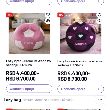
Odaberite opcije
Odaberite opcije
11%
11%
Lazy lopta – Premium vreća za
Lazy lopta – Premium vreća za
sedenje LL176-26
sedenje LL176-02
RSD
4.400,00
–
RSD
4.400,00
–
RSD
6.700,00
RSD
6.700,00
Odaberite opcije
Odaberite opcije
Lazy bag
Premium vreće za sedenje i uživanje