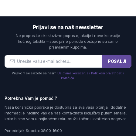
Prijavi se na naš newsletter
Ne propustite ekskluzivne popuste, akcije i nove kolekcije
kućnog tekstila – specijalne ponude dostupne su samo
prijavljenim kupcima.
POŠALJI
Prijavom se slažete sa našim
Uslovima korišćenja i Politikom privatnosti i
kolačića.
Potrebna Vam je pomoć ?
Naša korisnička podrška je dostupna za sva vaša pitanja i dodatne
informacije. Molimo vas da nas kontaktirate isključivo putem emaila,
kako bismo vam u najkraćem roku pružili tačan i kvalitetan odgovor.
Ponedeljak-Subota: 08:00-16:00