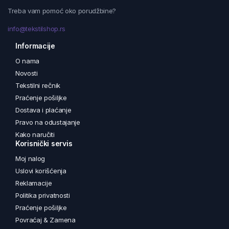
Treba vam pomoć oko porudžbine?
info@tekstilshop.rs
Informacije
O nama
Novosti
Tekstilni rečnik
Praćenje pošiljke
Dostava i plaćanje
Pravo na odustajanje
Kako naručiti
Korisnički servis
Moj nalog
Uslovi korišćenja
Reklamacije
Politika privatnosti
Praćenje pošiljke
Povraćaj & Zamena