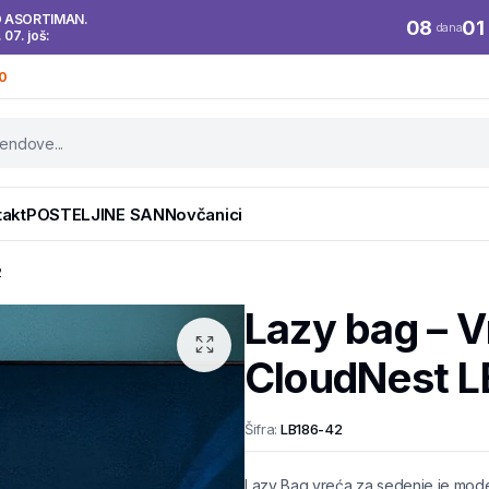
O ASORTIMAN.
08
01
dana
. 07. još:
0
takt
POSTELJINE SAN
Novčanici
2
Lazy bag – V
CloudNest 
Šifra:
LB186-42
Lazy Bag vreća za sedenje je moder