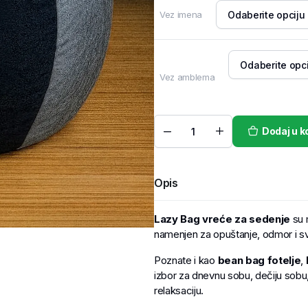
Vez imena
Vez amblema
Dodaj u k
Opis
Lazy Bag vreće za sedenje
su 
namenjen za opuštanje, odmor i s
Poznate i kao
bean bag fotelje
,
izbor za dnevnu sobu, dečiju sobu, 
relaksaciju.