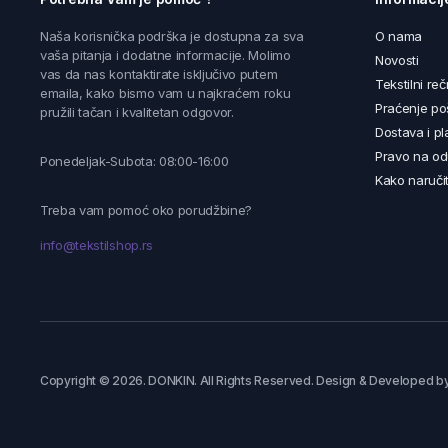
Naša korisnička podrška je dostupna za sva
O nama
vaša pitanja i dodatne informacije. Molimo
Novosti
vas da nas kontaktirate isključivo putem
Tekstilni reč
emaila, kako bismo vam u najkraćem roku
Praćenje poš
pružili tačan i kvalitetan odgovor.
Dostava i pl
Pravo na od
Ponedeljak-Subota: 08:00-16:00
Kako naručit
Treba vam pomoć oko porudžbine?
info@tekstilshop.rs
Copyright © 2026. DONKIN. All Rights Reserved. Design & Developed b