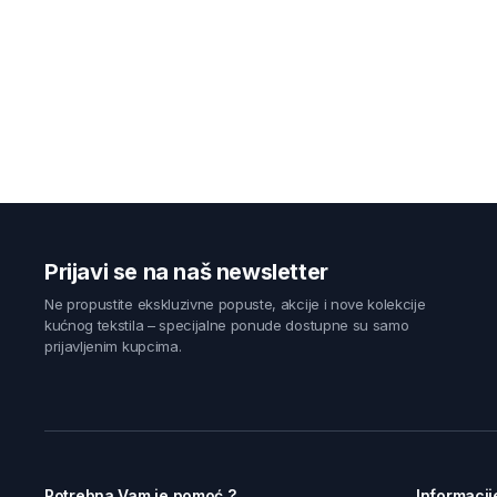
Prijavi se na naš newsletter
Ne propustite ekskluzivne popuste, akcije i nove kolekcije
kućnog tekstila – specijalne ponude dostupne su samo
prijavljenim kupcima.
Potrebna Vam je pomoć ?
Informacij