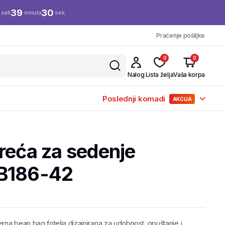
39
30
sati
minuta
sek.
Praćenje pošiljke
0
0
Nalog
Lista želja
Vaša korpa
Poslednji komadi
AKCIJA
reća za sedenje
LB186-42
na bean bag fotelja dizajnirana za udobnost, opuštanje i