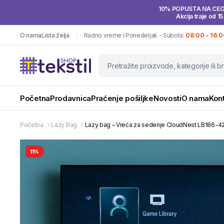
10% POPUSTA NA CE
Akcija traje od 15
O nama
Lista želja
Radno vreme I Ponedeljak - Subota:
08:00 - 16:0
Početna
Prodavnica
Praćenje pošiljke
Novosti
O nama
Kon
Početna
Lazy Bag
Lazy bag – Vreća za sedenje CloudNest LB186-4
11%