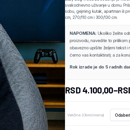
svakodnevno uživanje u domu. Prila
sobu, gejming kutak, apartman ili pr
cm, 270/110 cm i 300/130 cm.
NAPOMENA:
Ukoliko želite od
proizvodu, navedite to prilikom 
obavezno upišite željeni tekst i 
ćemo vas kontaktirati; a za kona
Rok izrade je do 5 radnih d
RSD
4.100,00
–
RS
Veličina (Obim/visina)