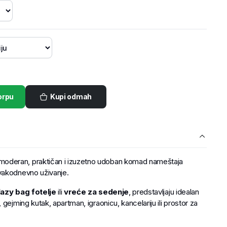
orpu
Kupi odmah
moderan, praktičan i izuzetno udoban komad nameštaja
vakodnevno uživanje.
lazy bag fotelje
ili
vreće za sedenje
, predstavljaju idealan
gejming kutak, apartman, igraonicu, kancelariju ili prostor za