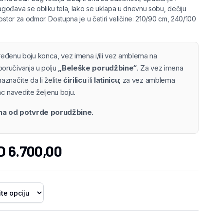
gođava se obliku tela, lako se uklapa u dnevnu sobu, dečiju
ostor za odmor. Dostupna je u četiri veličine: 210/90 cm, 240/100
ređenu boju konca, vez imena i/ili vez amblema na
poručivanja u polju
„Beleške porudžbine“
. Za vez imena
naznačite da li želite
ćirilicu
ili
latinicu
; za vez amblema
c navedite željenu boju.
ana od potvrde porudžbine.
D
6.700,00