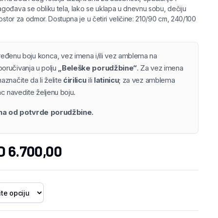
gođava se obliku tela, lako se uklapa u dnevnu sobu, dečiju
ostor za odmor. Dostupna je u četiri veličine: 210/90 cm, 240/100
ređenu boju konca, vez imena i/ili vez amblema na
poručivanja u polju
„Beleške porudžbine“
. Za vez imena
naznačite da li želite
ćirilicu
ili
latinicu
; za vez amblema
c navedite željenu boju.
ana od potvrde porudžbine.
D
6.700,00