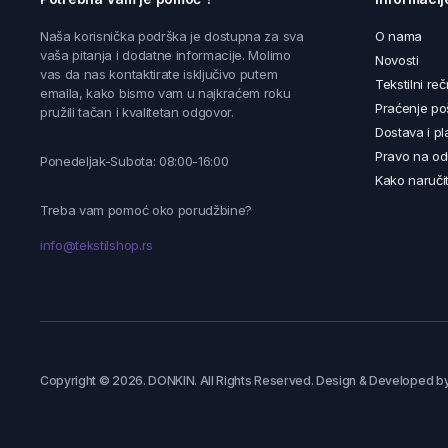
Naša korisnička podrška je dostupna za sva
O nama
vaša pitanja i dodatne informacije. Molimo
Novosti
vas da nas kontaktirate isključivo putem
Tekstilni reč
emaila, kako bismo vam u najkraćem roku
Praćenje poš
pružili tačan i kvalitetan odgovor.
Dostava i pl
Pravo na od
Ponedeljak-Subota: 08:00-16:00
Kako naručit
Treba vam pomoć oko porudžbine?
info@tekstilshop.rs
Copyright © 2026. DONKIN. All Rights Reserved. Design & Developed b