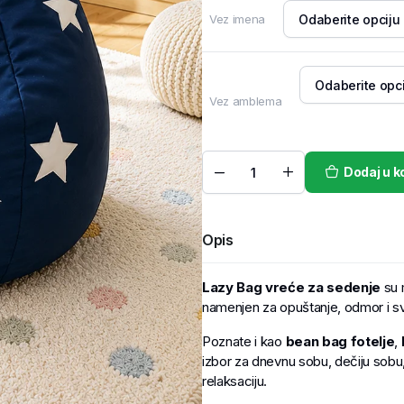
Vez imena
Vez amblema
Dodaj u k
Opis
Lazy Bag vreće za sedenje
su 
namenjen za opuštanje, odmor i s
Poznate i kao
bean bag fotelje
,
izbor za dnevnu sobu, dečiju sobu, 
relaksaciju.