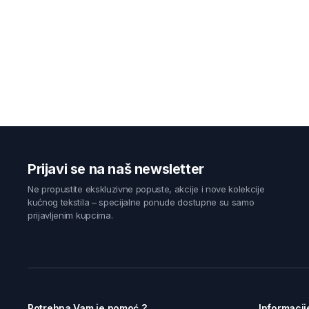
Prijavi se na naš newsletter
Ne propustite ekskluzivne popuste, akcije i nove kolekcije
kućnog tekstila – specijalne ponude dostupne su samo
prijavljenim kupcima.
Potrebna Vam je pomoć ?
Informacij