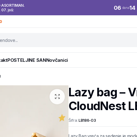
O ASORTIMAN.
06
14
dana
. 07. još:
0
takt
POSTELJINE SAN
Novčanici
3
Lazy bag – V
CloudNest 
Šifra:
LB186-03
Lazy Bag vreća za sedenje je moder