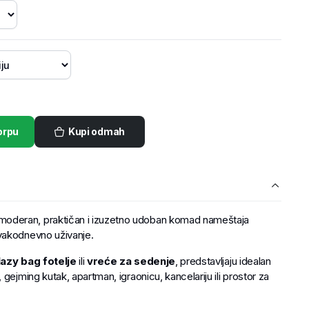
orpu
Kupi odmah
moderan, praktičan i izuzetno udoban komad nameštaja
vakodnevno uživanje.
lazy bag fotelje
ili
vreće za sedenje
, predstavljaju idealan
gejming kutak, apartman, igraonicu, kancelariju ili prostor za