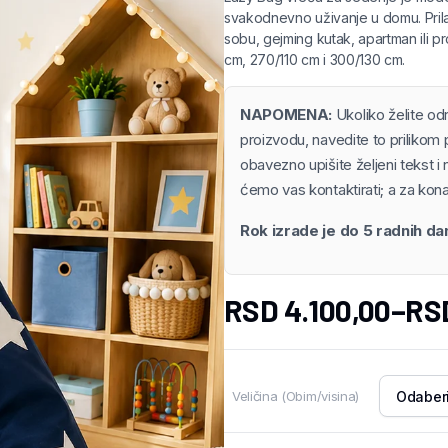
svakodnevno uživanje u domu. Prila
sobu, gejming kutak, apartman ili pr
cm, 270/110 cm i 300/130 cm.
NAPOMENA:
Ukoliko želite od
proizvodu, navedite to prilikom 
obavezno upišite željeni tekst i 
ćemo vas kontaktirati; a za kona
Rok izrade je do 5 radnih d
RSD
4.100,00
–
RS
Veličina (Obim/visina)