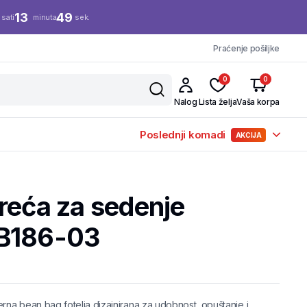
13
48
sati
minuta
sek.
Praćenje pošiljke
0
0
Nalog
Lista želja
Vaša korpa
Poslednji komadi
AKCIJA
reća za sedenje
LB186-03
na bean bag fotelja dizajnirana za udobnost, opuštanje i