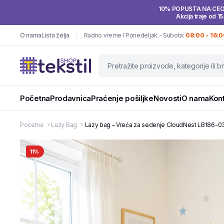
10% POPUSTA NA CE
Akcija traje od 15
O nama
Lista želja
Radno vreme I Ponedeljak - Subota:
08:00 - 16:0
Početna
Prodavnica
Praćenje pošiljke
Novosti
O nama
Kon
Početna
Lazy Bag
Lazy bag – Vreća za sedenje CloudNest LB186-0
11%