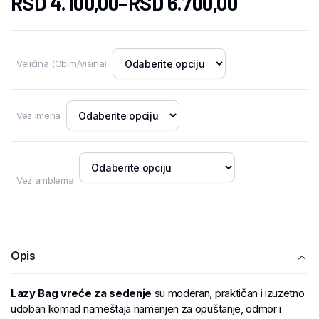
RSD
4.100,00
–
RSD
6.700,00
Veličina (Obim/visina)
Vez imena
Vez amblema
Opis
Lazy Bag vreće za sedenje
su moderan, praktičan i izuzetno
udoban komad nameštaja namenjen za opuštanje, odmor i