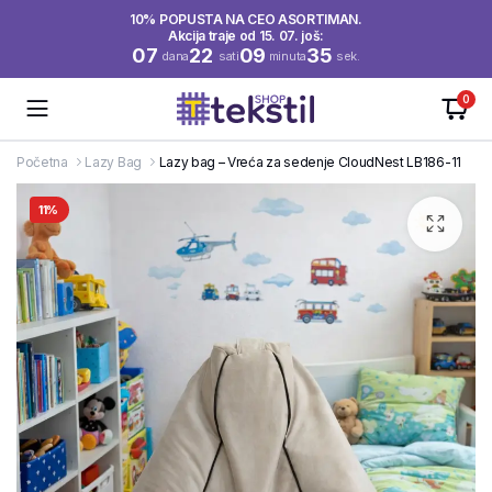
10% POPUSTA NA CEO ASORTIMAN.
Akcija traje od 15. 07. još:
07
22
09
34
dana
sati
minuta
sek.
0
Početna
Lazy Bag
Lazy bag – Vreća za sedenje CloudNest LB186-11
11%