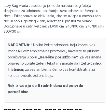
Lazy Bag vreća za sedenje je moderna bean bag fotelja
dizajnirana za udobnost, opuštanje i svakodnevno uživanje u
domu. Prilagođava se obliku tela, lako se uklapa u dnevnu sobu,
dečiju sobu, gejming kutak, apartman ili prostor za odmor.
Dostupna je u četiri veličine: 210/90 cm, 240/100 cm, 270/110 cm i
300/130 cm.
NAPOMENA:
Ukoliko želite određenu boju konca, vez
imena i/ili vez amblema na proizvodu, navedite to prilikom
poručivanja u polju
„Beleške porudžbine“
. Za vez imena
obavezno upišite željeni tekst i naznačite da li želite
ćirilicu
ili
latinicu
; za vez amblema ćemo vas kontaktirati; a za
konac navedite željenu boju.
Rok izrade je do 5 radnih dana od potvrde
porudžbine.