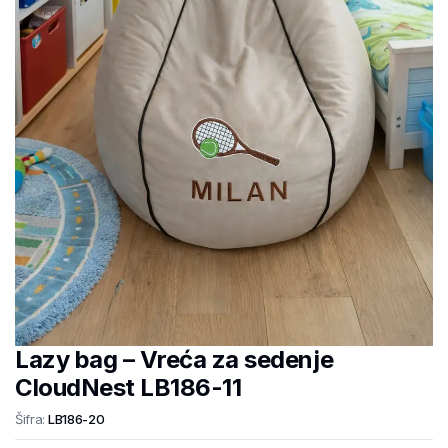
Lazy bag – Vreća za sedenje
CloudNest LB186-11
Šifra:
LB186-20