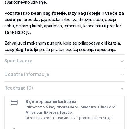
svakodnevno uživanje.
Poznate i kao
bean bag fotelje
,
lazy bag fotelje
ili
vreće za
sedenje
, predstavljaju idealan izbor za dnevnu sobu, dečiju
sobu, gejming kutak, apartman, igraonicu, kancelariju ili prostor
za relaksaciju.
Zahvaljujući mekanom punjenju koje se prilagođava obliku tela,
Lazy Bag fotelja
pruža prijatan osećaj sedenja i opuštanja.
Bilo da želiš da gledaš film, čitaš knjigu, igraš igrice, odmaraš
Specifikacija
nakon napornog dana ili jednostavno uživaš u slobodnom
vremenu, Lazy Bag je praktično rešenje koje donosi udobnost i
Dodatne informacije
moderan izgled u svaki enterijer.
Recenzije (0)
Za razliku od klasičnih fotelja i stolica,
Lazy Bag vreća za
sedenje
se lako pomera, ne zauzima mnogo prostora i može
Sigurno plaćanje karticama.
se koristiti u različitim delovima doma.
Prihvatamo
Visa
,
MasterCard
,
Maestro
,
DinaCard
i
American Express
kartice.
Njen opušten oblik, prijatna forma i savremen dizajn čine je
Brza i bezbedna kupovina uz isporuku širom Srbije.
odličnim izborom za decu, tinejdžere i odrasle.