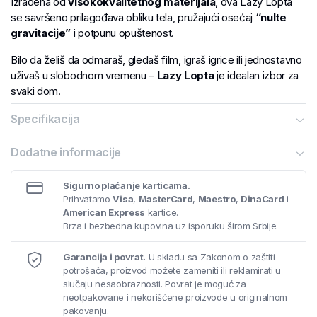
Izrađena od
visokokvalitetnog materijala
, ova Lazy Lopta
se savršeno prilagođava obliku tela, pružajući osećaj
“nulte
gravitacije”
i potpunu opuštenost.
Bilo da želiš da odmaraš, gledaš film, igraš igrice ili jednostavno
uživaš u slobodnom vremenu –
Lazy Lopta
je idealan izbor za
svaki dom.
Specifikacija
Dodatne informacije
Sigurno plaćanje karticama.
Prihvatamo
Visa
,
MasterCard
,
Maestro
,
DinaCard
i
American Express
kartice.
Brza i bezbedna kupovina uz isporuku širom Srbije.
Garancija i povrat.
U skladu sa Zakonom o zaštiti
potrošača, proizvod možete zameniti ili reklamirati u
slučaju nesaobraznosti. Povrat je moguć za
neotpakovane i nekorišćene proizvode u originalnom
pakovanju.