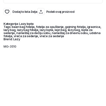
Dodaj to lista želja
Podeli ovaj proizvod
Kategorija:
Lazy lopta
Tags:
bean bag fotelja
,
fotelja za opuštanje
,
gejming fotelja
,
igraonica
,
lazy bag
,
lazy bag fotelja
,
lazy lopta
,
lejzi beg
,
lezy beg
,
lopta za
sedenje
,
nameštaj za dečiju sobu
,
nameštaj za dnevnu sobu
,
udobna
fotelja
,
vreća za sedenje
,
vreće za sedenje
Brend:
Lazy
MG-3510