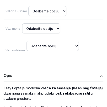
Veličina (Obim)
Vez imena
Vez amblema
Opis
Lazy Lopta je moderna
vreća za sedenje (bean bag fotelja)
dizajnirana za maksimalnu
udobnost, relaksaciju i stil
u
svakom prostoru.