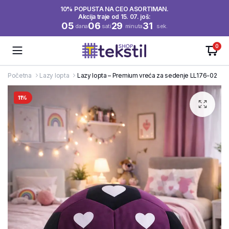
10% POPUSTA NA CEO ASORTIMAN.
Akcija traje od 15. 07. još:
05
06
29
31
dana
sati
minuta
sek.
0
Početna
Lazy lopta
Lazy lopta – Premium vreća za sedenje LL176-02
11%