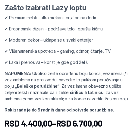
Zašto izabrati Lazy loptu
✔ Premium mebli – ultra mekan i prijatan na dodir
✔ Ergonomski dizajn – podržava telo i opušta kičmu
✔ Moderan dekor – uklapa se u svaki enterijer
✔ Višenamenska upotreba – gaming, odmor, čitanje, TV
✔ Laka i prenosiva – koristi je gde god želiš
NAPOMENA:
Ukoliko želite određenu boju konca, vez imena i/ili
vez amblema na proizvodu, navedite to prilikom poručivanja u
polju
„Beleške porudžbine“
. Za vez imena obavezno upišite
željeni tekst i naznačite da li želite
ćirilicu
ili
latinicu
; za vez
amblema ćemo vas kontaktirati; a za konac navedite željenu boju.
Rok izrade je do 5 radnih dana od potvrde porudžbine.
RSD
4.400,00
–
RSD
6.700,00