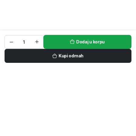
Dodaj u korpu
Kupi odmah
Prijavi se na naš newsletter
Ne propustite ekskluzivne popuste, akcije i nove kolekcije
kućnog tekstila – specijalne ponude dostupne su samo
prijavljenim kupcima.
POŠALJI
Prijavom se slažete sa našim
Uslovima korišćenja i Politikom privatnosti i