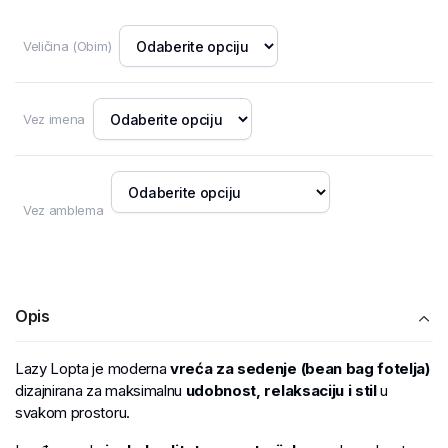
Veličina (Obim)
Vez imena
Vez amblema
Opis
Lazy Lopta je moderna
vreća za sedenje (bean bag fotelja)
dizajnirana za maksimalnu
udobnost, relaksaciju i stil
u
svakom prostoru.