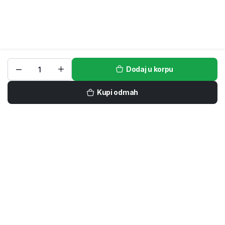
Dodaj u korpu
Kupi odmah
Prijavi se na naš newsletter
Ne propustite ekskluzivne popuste, akcije i nove kolekcije
kućnog tekstila – specijalne ponude dostupne su samo
prijavljenim kupcima.
POŠALJI
Prijavom se slažete sa našim
Uslovima korišćenja i Politikom privatnosti i