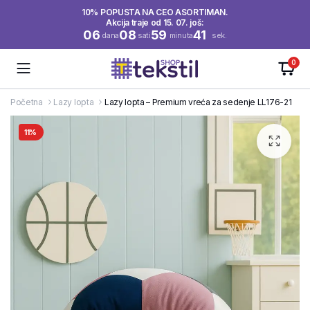
10% POPUSTA NA CEO ASORTIMAN.
Akcija traje od 15. 07. još:
06
08
59
40
dana
sati
minuta
sek.
0
Početna
Lazy lopta
Lazy lopta – Premium vreća za sedenje LL176-21
11%