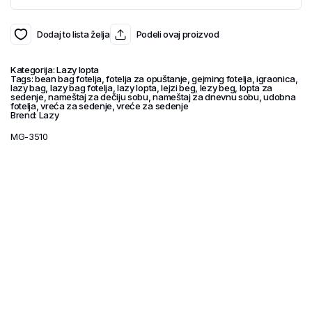
Dodaj to lista želja
Podeli ovaj proizvod
Kategorija:
Lazy lopta
Tags:
bean bag fotelja
,
fotelja za opuštanje
,
gejming fotelja
,
igraonica
,
lazy bag
,
lazy bag fotelja
,
lazy lopta
,
lejzi beg
,
lezy beg
,
lopta za
sedenje
,
nameštaj za dečiju sobu
,
nameštaj za dnevnu sobu
,
udobna
fotelja
,
vreća za sedenje
,
vreće za sedenje
Brend:
Lazy
MG-3510