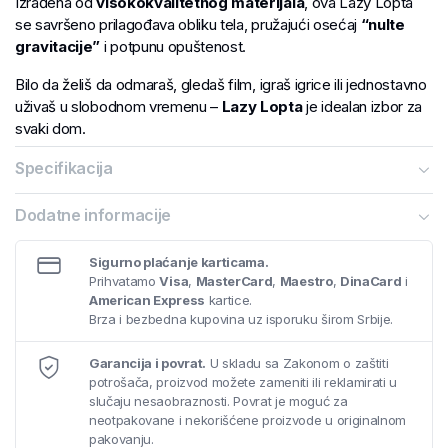
Izrađena od
visokokvalitetnog materijala
, ova Lazy Lopta
se savršeno prilagođava obliku tela, pružajući osećaj
“nulte
gravitacije”
i potpunu opuštenost.
Bilo da želiš da odmaraš, gledaš film, igraš igrice ili jednostavno
uživaš u slobodnom vremenu –
Lazy Lopta
je idealan izbor za
svaki dom.
Specifikacija
Dodatne informacije
Sigurno plaćanje karticama.
Prihvatamo
Visa
,
MasterCard
,
Maestro
,
DinaCard
i
American Express
kartice.
Brza i bezbedna kupovina uz isporuku širom Srbije.
Garancija i povrat.
U skladu sa Zakonom o zaštiti
potrošača, proizvod možete zameniti ili reklamirati u
slučaju nesaobraznosti. Povrat je moguć za
neotpakovane i nekorišćene proizvode u originalnom
pakovanju.