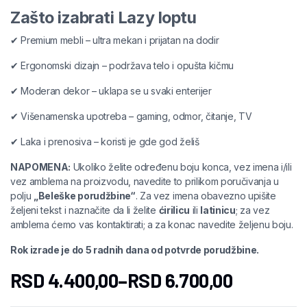
Zašto izabrati Lazy loptu
✔ Premium mebli – ultra mekan i prijatan na dodir
✔ Ergonomski dizajn – podržava telo i opušta kičmu
✔ Moderan dekor – uklapa se u svaki enterijer
✔ Višenamenska upotreba – gaming, odmor, čitanje, TV
✔ Laka i prenosiva – koristi je gde god želiš
NAPOMENA:
Ukoliko želite određenu boju konca, vez imena i/ili
vez amblema na proizvodu, navedite to prilikom poručivanja u
polju
„Beleške porudžbine“
. Za vez imena obavezno upišite
željeni tekst i naznačite da li želite
ćirilicu
ili
latinicu
; za vez
amblema ćemo vas kontaktirati; a za konac navedite željenu boju.
Rok izrade je do 5 radnih dana od potvrde porudžbine.
RSD
4.400,00
–
RSD
6.700,00