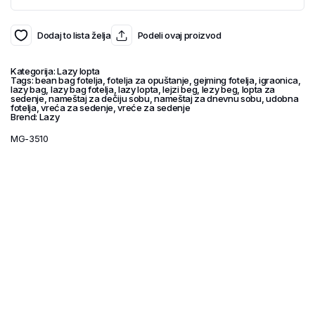
Dodaj to lista želja
Podeli ovaj proizvod
Kategorija:
Lazy lopta
Tags:
bean bag fotelja
,
fotelja za opuštanje
,
gejming fotelja
,
igraonica
,
lazy bag
,
lazy bag fotelja
,
lazy lopta
,
lejzi beg
,
lezy beg
,
lopta za
sedenje
,
nameštaj za dečiju sobu
,
nameštaj za dnevnu sobu
,
udobna
fotelja
,
vreća za sedenje
,
vreće za sedenje
Brend:
Lazy
MG-3510