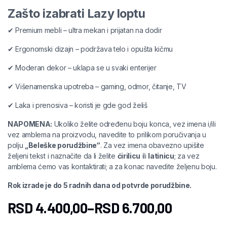
Zašto izabrati Lazy loptu
✔ Premium mebli – ultra mekan i prijatan na dodir
✔ Ergonomski dizajn – podržava telo i opušta kičmu
✔ Moderan dekor – uklapa se u svaki enterijer
✔ Višenamenska upotreba – gaming, odmor, čitanje, TV
✔ Laka i prenosiva – koristi je gde god želiš
NAPOMENA:
Ukoliko želite određenu boju konca, vez imena i/ili
vez amblema na proizvodu, navedite to prilikom poručivanja u
polju
„Beleške porudžbine“
. Za vez imena obavezno upišite
željeni tekst i naznačite da li želite
ćirilicu
ili
latinicu
; za vez
amblema ćemo vas kontaktirati; a za konac navedite željenu boju.
Rok izrade je do 5 radnih dana od potvrde porudžbine.
RSD
4.400,00
–
RSD
6.700,00