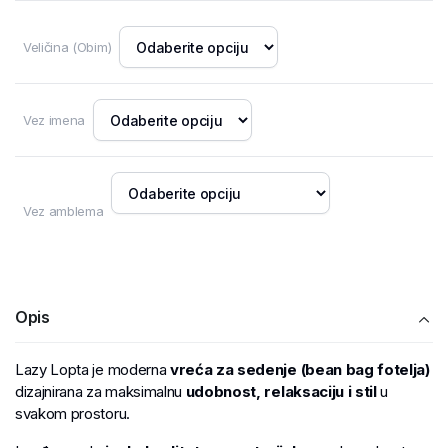
Veličina (Obim)
Vez imena
Vez amblema
Opis
Lazy Lopta je moderna
vreća za sedenje (bean bag fotelja)
dizajnirana za maksimalnu
udobnost, relaksaciju i stil
u
svakom prostoru.