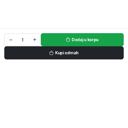
Dodaj u korpu
Kupi odmah
Prijavi se na naš newsletter
Ne propustite ekskluzivne popuste, akcije i nove kolekcije
kućnog tekstila – specijalne ponude dostupne su samo
prijavljenim kupcima.
POŠALJI
Prijavom se slažete sa našim
Uslovima korišćenja i Politikom privatnosti i