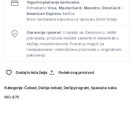
Sigurno plaćanje karticama.
Prihvatamo
Visa
,
MasterCard
,
Maestro
,
DinaCard
i
American Express
kartice.
Brza i bezbedna kupovina uz isporuku širom Srbije.
Garancija i povrat.
U skladu sa Zakonom o zaštiti
potrošača, proizvod možete zameniti ili reklamirati u
slučaju nesaobraznosti. Povrat je moguć za
neotpakovane i nekorišćene proizvode u originalnom
pakovanju.
Dodaj to lista želja
Podeli ovaj proizvod
Kategorije:
Ćebad
,
Dečija ćebad
,
Dečiji program
,
Spavaća soba
MG-876