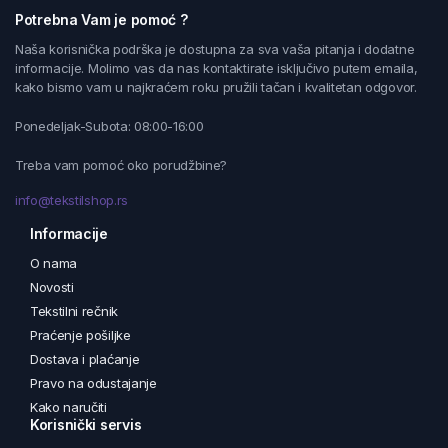
Potrebna Vam je pomoć ?
Naša korisnička podrška je dostupna za sva vaša pitanja i dodatne
informacije. Molimo vas da nas kontaktirate isključivo putem emaila,
kako bismo vam u najkraćem roku pružili tačan i kvalitetan odgovor.
Ponedeljak-Subota: 08:00-16:00
Treba vam pomoć oko porudžbine?
info@tekstilshop.rs
Informacije
O nama
Novosti
Tekstilni rečnik
Praćenje pošiljke
Dostava i plaćanje
Pravo na odustajanje
Kako naručiti
Korisnički servis