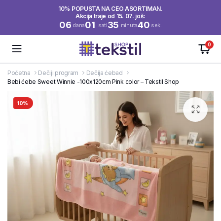
10% POPUSTA NA CEO ASORTIMAN.
Akcija traje od 15. 07. još:
06
01
35
40
dana
sati
minuta
sek.
0
Početna
Dečiji program
Dečija ćebad
Bebi ćebe Sweet Winnie -100x120cm Pink color – Tekstil Shop
10%