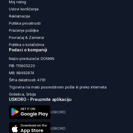
Moj nalog
Uslovi korišćenja
Reklamacije
Politika privatnosti
Praćenje pošiljke
Povraćaj & Zamena
Politika o kolačićima
Podaci o kompaniji
Naziv preduzeća: DONKIN
PIB: 115605220
MB: 68492874
Šifra delatnosti: 4791
Trgovina na malo posredstvom pošte ili preko interneta
Grdelica, Srbija
USKORO - Preuzmite aplikaciju
USKORO
USKORO