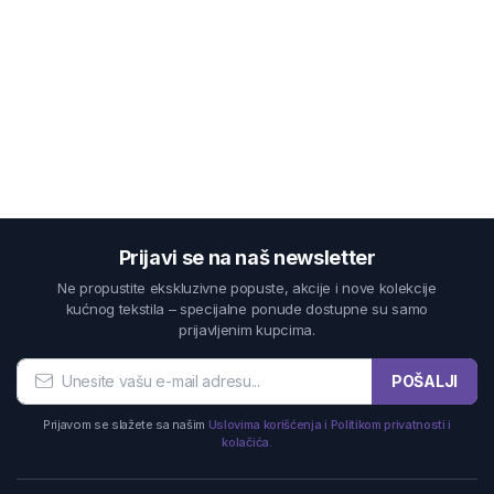
Prijavi se na naš newsletter
Ne propustite ekskluzivne popuste, akcije i nove kolekcije
kućnog tekstila – specijalne ponude dostupne su samo
prijavljenim kupcima.
POŠALJI
Prijavom se slažete sa našim
Uslovima korišćenja i Politikom privatnosti i
kolačića.