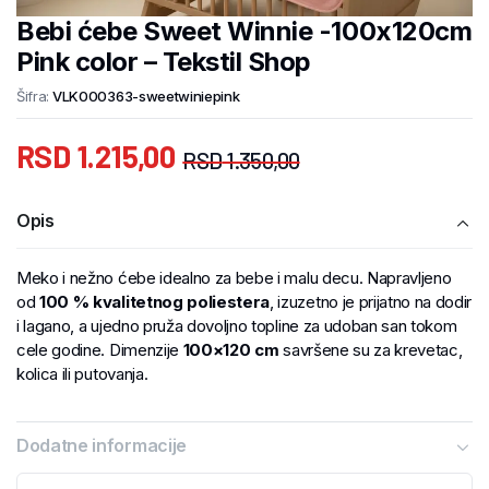
Bebi ćebe Sweet Winnie -100x120cm
Pink color – Tekstil Shop
Šifra:
VLK000363-sweetwiniepink
RSD
1.215,00
RSD
1.350,00
Opis
Meko i nežno ćebe idealno za bebe i malu decu. Napravljeno
od
100 % kvalitetnog poliestera
, izuzetno je prijatno na dodir
i lagano, a ujedno pruža dovoljno topline za udoban san tokom
cele godine. Dimenzije
10
0×120 cm
savršene su za krevetac,
kolica ili putovanja.
Dodatne informacije