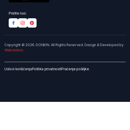
Pratite nas:
Copyright © 2026. DONKIN. All Rights Reserved. Design & Developed by
Webolution
.
Uslovi korišćenja
Politika privatnosti
Praćenje pošiljke
Dodaj u korpu
Kupi odmah