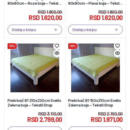
80x80cm – Roze boja – Tekstil
80x80cm – Plava boja – Tekstil
Shop
Shop
RSD
1.800,00
RSD
1.800,00
RSD
1.620,00
RSD
1.620,00
Dodaj u korpu
Dodaj u korpu
10%
10%
Prekrivač B1 210x230cm Svetlo
Prekrivač B1 150x210cm Svetlo
Zelena boja – Tekstil Shop
Zelena boja – Tekstil Shop
RSD
3.110,00
RSD
2.190,00
RSD
2.799,00
RSD
1.971,00