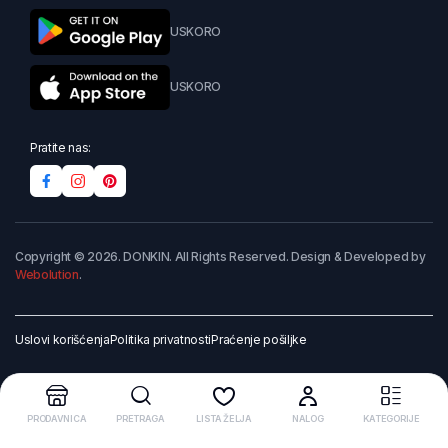
USKORO
USKORO
Pratite nas:
Copyright © 2026. DONKIN. All Rights Reserved. Design & Developed by
Webolution
.
Uslovi korišćenja
Politika privatnosti
Praćenje pošiljke
PRODAVNICA
PRETRAGA
LISTA ŽELJA
NALOG
KATEGORIJE