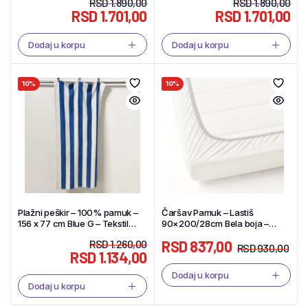
RSD
1.890,00
RSD
1.890,00
RSD
1.701,00
RSD
1.701,00
Dodaj u korpu
Dodaj u korpu
10%
10%
Plažni peškir – 100% pamuk –
Čaršav Pamuk – Lastiš
156 x 77 cm Blue G – Tekstil
90×200/28cm Bela boja –
Shop
Tekstil Shop
RSD
1.260,00
RSD
837,00
RSD
930,00
RSD
1.134,00
Dodaj u korpu
Dodaj u korpu