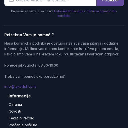
Prijavom se slažete sa našim
Uslovima korišćenja i Politikom privatnosti i
kolačića.
Potrebna Vam je pomoć ?
Naša korisnička podrška je dostupna za sva vaša pitanja i dodatne
informacije. Molimo vas da nas kontaktirate isključivo putem emaila,
kako bismo vam u najkraćem roku pružili tačan i kvalitetan odgovor.
Ponedeljak-Subota: 08:00-16:00
Treba vam pomoć oko porudžbine?
info@tekstilshop.rs
Informacije
O nama
Novosti
Tekstilni rečnik
Praćenje pošiljke