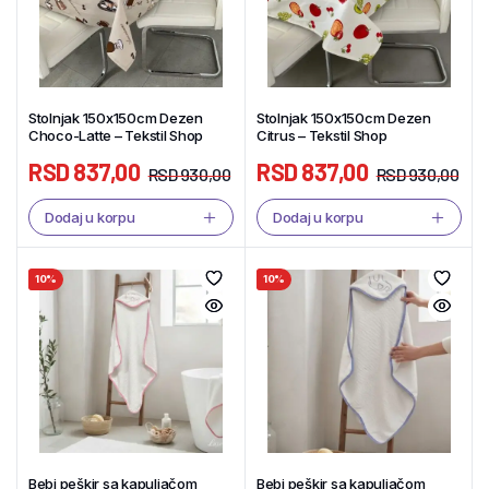
Stolnjak 150x150cm Dezen
Stolnjak 150x150cm Dezen
Choco-Latte – Tekstil Shop
Citrus – Tekstil Shop
RSD
837,00
RSD
837,00
RSD
930,00
RSD
930,00
Dodaj u korpu
Dodaj u korpu
10%
10%
Bebi peškir sa kapuljačom
Bebi peškir sa kapuljačom