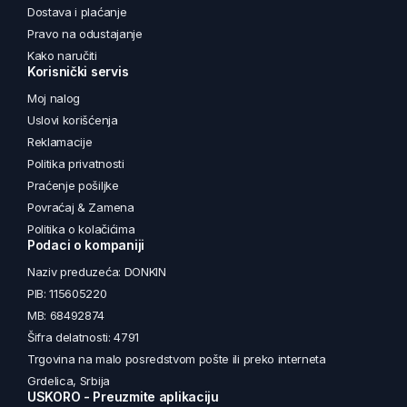
Dostava i plaćanje
Pravo na odustajanje
Kako naručiti
Korisnički servis
Moj nalog
Uslovi korišćenja
Reklamacije
Politika privatnosti
Praćenje pošiljke
Povraćaj & Zamena
Politika o kolačićima
Podaci o kompaniji
Naziv preduzeća: DONKIN
PIB: 115605220
MB: 68492874
Šifra delatnosti: 4791
Trgovina na malo posredstvom pošte ili preko interneta
Grdelica, Srbija
USKORO - Preuzmite aplikaciju