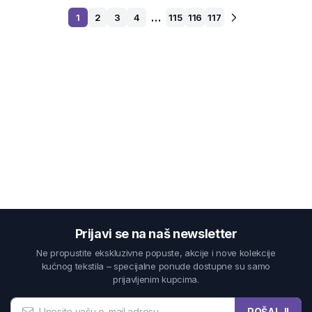
…
1
2
3
4
115
116
117
Prijavi se na naš newsletter
Ne propustite ekskluzivne popuste, akcije i nove kolekcije
kućnog tekstila – specijalne ponude dostupne su samo
prijavljenim kupcima.
POŠALJI