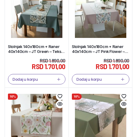
Stolnjak 140x180cm + Raner
Stolnjak 140x180cm + Raner
40x140cm – JT Green – Tekstil
40x140cm – JT Pink Flower –
Shop
Tekstil Shop
RSD
1.890,00
RSD
1.890,00
RSD
1.701,00
RSD
1.701,00
Dodaj u korpu
Dodaj u korpu
10%
10%