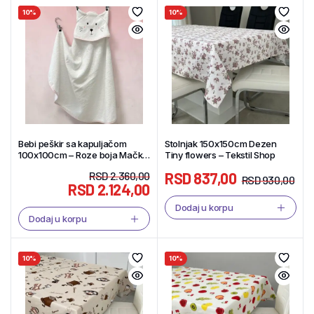
10%
10%
Bebi peškir sa kapuljačom
Stolnjak 150x150cm Dezen
100x100cm – Roze boja Mačka
Tiny flowers – Tekstil Shop
– Tekstil Shop
RSD
2.360,00
RSD
837,00
RSD
930,00
RSD
2.124,00
Dodaj u korpu
Dodaj u korpu
10%
10%