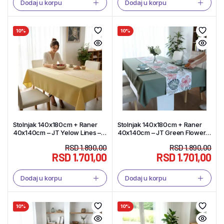
Dodaj u korpu
Dodaj u korpu
10%
10%
Stolnjak 140x180cm + Raner
Stolnjak 140x180cm + Raner
40x140cm – JT Yelow Lines –
40x140cm – JT Green Flower –
Tekstil Shop
Tekstil Shop
RSD
1.890,00
RSD
1.890,00
RSD
1.701,00
RSD
1.701,00
Dodaj u korpu
Dodaj u korpu
10%
10%