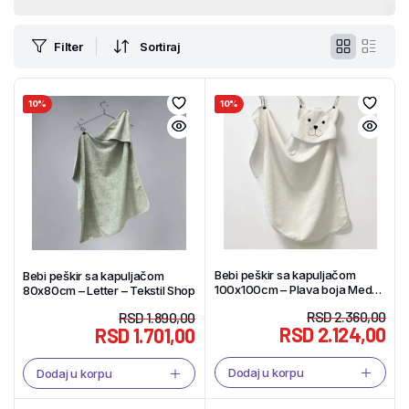
Filter
Sortiraj
10%
10%
Bebi peškir sa kapuljačom
Bebi peškir sa kapuljačom
100x100cm – Plava boja Meda
80x80cm – Letter – Tekstil Shop
– Tekstil Shop
RSD
2.360,00
RSD
1.890,00
RSD
2.124,00
RSD
1.701,00
Dodaj u korpu
Dodaj u korpu