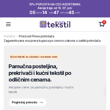
10% POPUSTA NA CEO ASORTIMAN.
Akcija traje od 15. 07. još:
05
14
47
44
dana
sati
minuta
sek.
0
Početna
Proizvod Prava potrošača
Zagarantovana sva prava kupaca po osnovu zakona o zaštiti potrošača
Kućni tekstil za udoban i moderan dom
Pamučna posteljina,
prekrivači i kućni tekstil po
odličnim cenama.
Akcijske cene za pamučnu posteljinu i kućni
tekstil.
Pogledaj ponudu