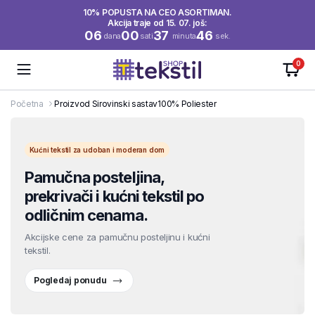
10% POPUSTA NA CEO ASORTIMAN.
Akcija traje od 15. 07. još:
06
00
37
45
dana
sati
minuta
sek.
0
Početna
Proizvod Sirovinski sastav
100% Poliester
Kućni tekstil za udoban i moderan dom
Pamučna posteljina,
prekrivači i kućni tekstil po
odličnim cenama.
Akcijske cene za pamučnu posteljinu i kućni
tekstil.
Pogledaj ponudu