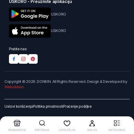
USKORO - Preuzmite aplikaciju
USKORO
USKORO
Pratite nas:
Copyright © 2026. DONKIN. All Rights Reserved. Design & Developed by
Webolution
.
Uslovi korišćenja
Politika privatnosti
Praćenje pošiljke
PRODAVNICA
PRETRAGA
LISTA ŽELJA
NALOG
KATEGORIJE