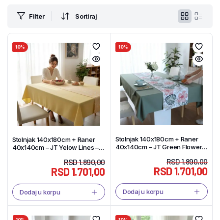
Filter
Sortiraj
10%
10%
Stolnjak 140x180cm + Raner
Stolnjak 140x180cm + Raner
40x140cm – JT Green Flower –
40x140cm – JT Yelow Lines –
Tekstil Shop
Tekstil Shop
RSD
1.890,00
RSD
1.890,00
RSD
1.701,00
RSD
1.701,00
Dodaj u korpu
Dodaj u korpu
10%
10%