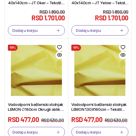
40x140cm – JT Oker – Tekstil
40x140cm – JT Yelow – Tekstil
Shop
Shop
RSD
1.890,00
RSD
1.890,00
RSD
1.701,00
RSD
1.701,00
Dodaj u korpu
Dodaj u korpu
10%
10%
Vodootporni baštenski stolnjak
Vodootporni baštenski stolnjak
LEMON ∅160cm Okrugli oblik –
LEMON 130X160cm – Tekstil
Tekstil Shop
Shop
RSD
477,00
RSD
477,00
RSD
530,00
RSD
530,00
Dodaj u korpu
Dodaj u korpu