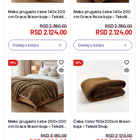
Meko prugasto ćebe 140×200
Meko prugasto ćebe 140×200
cm Grace Braon boja – Tekstil
cm Grace Roze boja – Tekstil
Shop
Shop
RSD
2.360,00
RSD
2.360,00
RSD
2.124,00
RSD
2.124,00
Dodaj u korpu
Dodaj u korpu
10%
10%
Meko prugasto ćebe 200×200
Ćebe Color 150x200cm Braon
cm Grace Braon boja – Tekstil
boja – Tekstil Shop
Shop
RSD
3.180,00
RSD
2.120,00