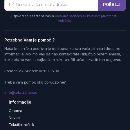
POŠALJI
Prijavom se slažete sa našim
Uslovima korišćenja i Politikom privatnosti i
kolačića.
Potrebna Vam je pomoć ?
Naša korisnička podrška je dostupna za sva vaša pitanja i dodatne
informacije. Molimo vas da nas kontaktirate isključivo putem emaila,
kako bismo vam u najkraćem roku pružili tačan i kvalitetan odgovor.
Ponedeljak-Subota: 08:00-16:00
Treba vam pomoć oko porudžbine?
info@tekstilshop.rs
Informacije
O nama
Novosti
Tekstilni rečnik