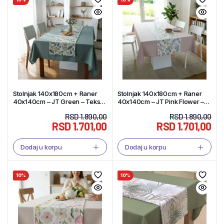
Stolnjak 140x180cm + Raner
Stolnjak 140x180cm + Raner
40x140cm – JT Green – Tekstil
40x140cm – JT Pink Flower –
Shop
Tekstil Shop
RSD
1.890,00
RSD
1.890,00
RSD
1.701,00
RSD
1.701,00
Dodaj u korpu
Dodaj u korpu
10%
10%