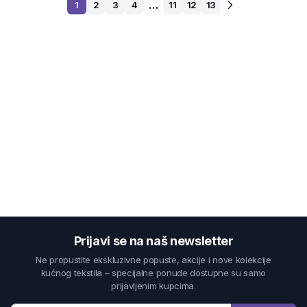
…
1
2
3
4
11
12
13
Prijavi se na naš newsletter
Ne propustite ekskluzivne popuste, akcije i nove kolekcije
kućnog tekstila – specijalne ponude dostupne su samo
prijavljenim kupcima.