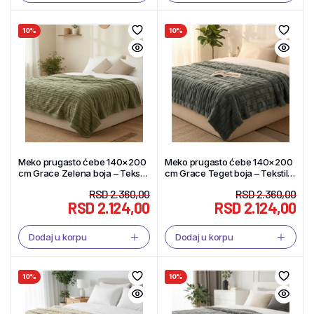
10%
10%
Meko prugasto ćebe 140×200
Meko prugasto ćebe 140×200
cm Grace Zelena boja – Tekstil
cm Grace Teget boja – Tekstil
Shop
Shop
RSD
2.360,00
RSD
2.360,00
RSD
2.124,00
RSD
2.124,00
Dodaj u korpu
Dodaj u korpu
10%
10%