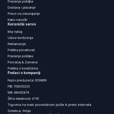
Praćenje pošiljke
Dostava i plaćanje
Pravo na odustajanje
Kako naručiti
Korisnički servis
Moj nalog
Uslovi korišćenja
Reklamacije
Politika privatnosti
Praćenje pošiljke
Povraćaj & Zamena
Politika o kolačićima
Podaci o kompaniji
Naziv preduzeća: DONKIN
PIB: 115605220
MB: 68492874
Šifra delatnosti: 4791
Trgovina na malo posredstvom pošte ili preko interneta
Grdelica, Srbija