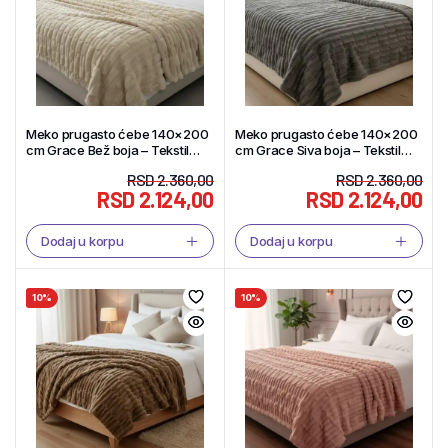
Meko prugasto ćebe 140×200
Meko prugasto ćebe 140×200
cm Grace Bež boja – Tekstil
cm Grace Siva boja – Tekstil
Shop
Shop
RSD
2.360,00
RSD
2.360,00
RSD
2.124,00
RSD
2.124,00
Dodaj u korpu
Dodaj u korpu
10%
10%