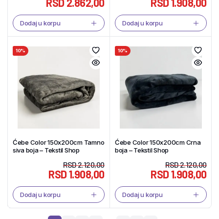
RSD
2.862,00
RSD
1.908,00
Dodaj u korpu
Dodaj u korpu
10%
10%
Ćebe Color 150x200cm Tamno
Ćebe Color 150x200cm Crna
siva boja – Tekstil Shop
boja – Tekstil Shop
RSD
2.120,00
RSD
2.120,00
RSD
1.908,00
RSD
1.908,00
Dodaj u korpu
Dodaj u korpu