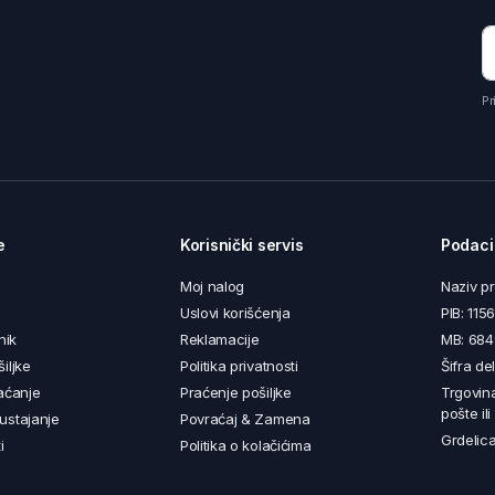
Pr
e
Korisnički servis
Podaci
Moj nalog
Naziv p
Uslovi korišćenja
PIB: 11
nik
Reklamacije
MB: 68
iljke
Politika privatnosti
Šifra de
aćanje
Praćenje pošiljke
Trgovin
pošte il
ustajanje
Povraćaj & Zamena
Grdelica
i
Politika o kolačićima