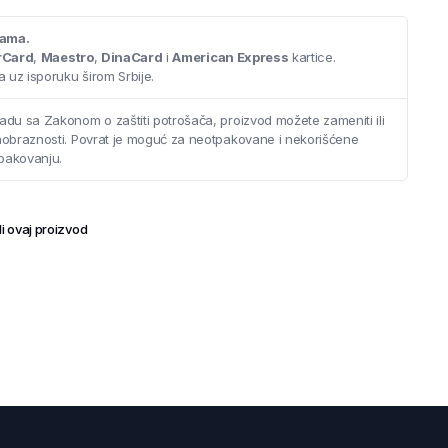
cama.
rCard
,
Maestro
,
DinaCard
i
American Express
kartice.
 uz isporuku širom Srbije.
adu sa Zakonom o zaštiti potrošača, proizvod možete zameniti ili
saobraznosti. Povrat je moguć za neotpakovane i nekorišćene
pakovanju.
i ovaj proizvod