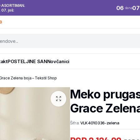
O ASORTIMAN.
06
07
dana
. 07. još:
0
takt
POSTELJINE SAN
Novčanici
ace Zelena boja – Tekstil Shop
Meko pruga
Grace Zelena
Šifra:
VLK4010336-zelena