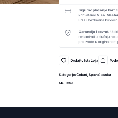
Sigurno plaćanje karti
Prihvatamo
Visa
,
Maste
Brza i bezbedna kupovina
Garancija i povrat.
U skl
reklamirati u slučaju ne
proizvode u originalnom 
Dodaj to lista želja
Podel
Kategorije:
Ćebad
,
Spavaća soba
MG-1553