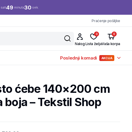
49
29
sati
minuta
sek.
Praćenje pošiljke
0
0
Nalog
Lista želja
Vaša korpa
Poslednji komadi
AKCIJA
sto ćebe 140×200 cm
 boja – Tekstil Shop