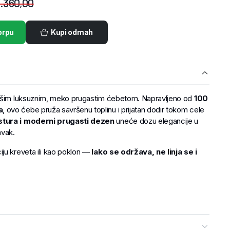
.360,00
orpu
Kupi odmah
našim luksuznim, meko prugastim ćebetom. Napravljeno od
100
a
, ovo ćebe pruža savršenu toplinu i prijatan dodir tokom cele
stura i moderni prugasti dezen
uneće dozu elegancije u
avak.
ju kreveta ili kao poklon —
lako se održava, ne linja se i