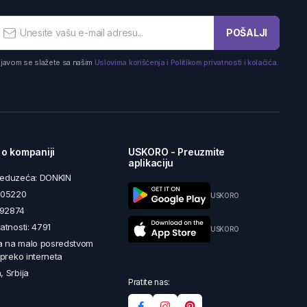
POŠALJI
ijavom se slažete sa našim
Uslovima korišćenja i Politikom privatnosti i kolačića.
 o kompaniji
USKORO - Preuzmite
aplikaciju
reduzeća: DONKIN
5605220
USKORO
492874
latnosti: 4791
USKORO
a na malo posredstvom
i preko interneta
, Srbija
Pratite nas: