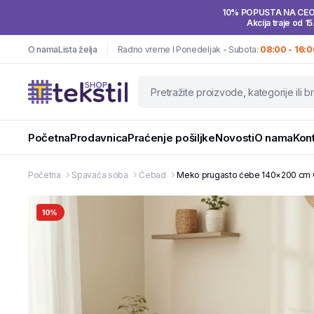
10% POPUSTA NA CE
Akcija traje od 15
O nama
Lista želja
Radno vreme I Ponedeljak - Subota:
08:00 - 16:0
Početna
Prodavnica
Praćenje pošiljke
Novosti
O nama
Kon
Početna
Spavaća soba
Ćebad
Meko prugasto ćebe 140×200 cm Gr
10%