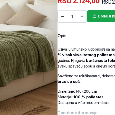
RSD
2.124,00
RSD
2
Dodaj u k
Opis
Uživaj u vrhunskoj udobnosti sa 
% visokokvalitetnog poliester
godine. Njegova
baršunasta tek
svaku spavaću sobu ili dnevni bor
Savršeno za ušuškavanje, dekoraci
brzo se suši
.
Dimenzije: 140×200
cm
Materijal:
100 % poliester
Dostupno u više modernih boja
Dodatne informacije