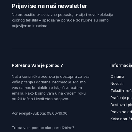
Prijavi se na naš newsletter
Ne propustite ekskluzivne popuste, akcije i nove kolekcije
kućnog tekstila – specijalne ponude dostupne su samo
prijavljenim kupcima.
Potrebna Vam je pomoć ?
Informacij
Naša korisnička podrška je dostupna za sva
O nama
vaša pitanja i dodatne informacije. Molimo
Novosti
vas da nas kontaktirate isključivo putem
Tekstilni reč
emaila, kako bismo vam u najkraćem roku
Praćenje poš
pružili tačan i kvalitetan odgovor.
Dostava i pl
Pravo na od
Ponedeljak-Subota: 08:00-16:00
Kako naručit
Treba vam pomoć oko porudžbine?