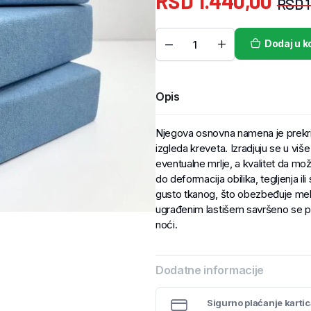
RSD
1.440,00
RSD
1
Dodaj u k
Opis
Njegova osnovna namena je prekriv
izgleda kreveta. Izradjuju se u više
eventualne mrlje, a kvalitet da može
do deformacija obilika, tegljenja i
gusto tkanog, što obezbeđuje mekoć
ugrađenim lastišem savršeno se pr
noći.
Dodatne informacije
Sigurno plaćanje karti