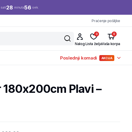
28
56
sati
minuta
sek.
Praćenje pošiljke
0
0
Nalog
Lista želja
Vaša korpa
Poslednji komadi
AKCIJA
r 180x200cm Plavi –