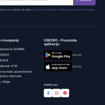
ijavom se slažete sa našim
Uslovima korišćenja i Politikom privatnosti i kolačića.
 o kompaniji
USKORO - Preuzmite
aplikaciju
reduzeća: DONKIN
5605220
USKORO
492874
latnosti: 4791
USKORO
a na malo posredstvom
i preko interneta
, Srbija
Pratite nas: