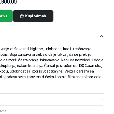
.600,00
orpu
Kupi odmah
anje dušeka radi higijene, udobnosti, kao i ulepšavanja
 boja. Boja čaršava bi trebalo da je takva , da se prekriju
 da izdrži česta pranja, iskuvavanje, kao i da neizbledi ili dodje
li skupljanja, nakon tretiranja. Čaršaf je izrađen od 100%pamuka,
u, udobnost ali i izdržljivost tkanine. Verzija čaršafa sa
ilagođava svim tipovima dušeka i ostaje fiksirana tokom cele
cama.