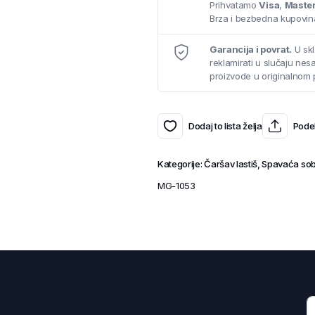
Prihvatamo
Visa
,
Maste
Brza i bezbedna kupovina
Garancija i povrat.
U skl
reklamirati u slučaju ne
proizvode u originalnom 
Dodaj to lista želja
Podel
Kategorije:
Čaršav lastiš
,
Spavaća so
MG-1053