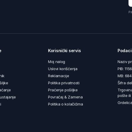
Pr
e
Korisnički servis
Podaci
Moj nalog
Naziv p
Uslovi korišćenja
PIB: 11
nik
Reklamacije
MB: 68
iljke
Politika privatnosti
Šifra de
aćanje
Praćenje pošiljke
Trgovin
pošte il
ustajanje
Povraćaj & Zamena
Grdelica
i
Politika o kolačićima