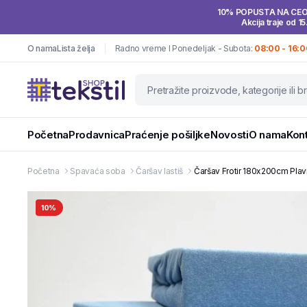
10% POPUSTA NA CE
Akcija traje od 15
O nama
Lista želja
Radno vreme I Ponedeljak - Subota:
08:00 - 16:0
Početna
Prodavnica
Praćenje pošiljke
Novosti
O nama
Kon
Početna
Spavaća soba
Čaršav lastiš
Čaršav Frotir 180x200cm Plavi
10%