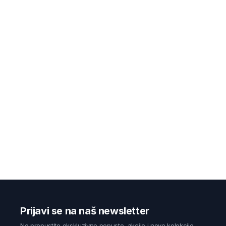
Prijavi se na naš newsletter
Ne propustite ekskluzivne popuste, akcije i nove kolekcije