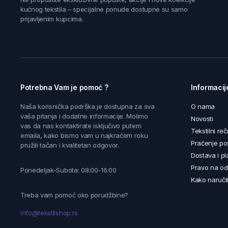
kućnog tekstila – specijalne ponude dostupne su samo
prijavljenim kupcima.
Potrebna Vam je pomoć ?
Informacij
Naša korisnička podrška je dostupna za sva
O nama
vaša pitanja i dodatne informacije. Molimo
Novosti
vas da nas kontaktirate isključivo putem
Tekstilni reč
emaila, kako bismo vam u najkraćem roku
Praćenje poš
pružili tačan i kvalitetan odgovor.
Dostava i pl
Pravo na od
Ponedeljak-Subota: 08:00-16:00
Kako naručit
Treba vam pomoć oko porudžbine?
info@tekstilshop.rs