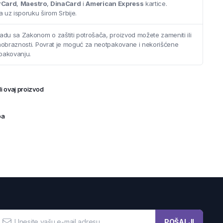
rCard
,
Maestro
,
DinaCard
i
American Express
kartice.
 uz isporuku širom Srbije.
adu sa Zakonom o zaštiti potrošača, proizvod možete zameniti ili
saobraznosti. Povrat je moguć za neotpakovane i nekorišćene
pakovanju.
i ovaj proizvod
ba
POŠALJI