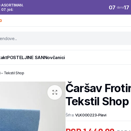
O ASORTIMAN.
07
17
dana
. 07. još:
0
takt
POSTELJINE SAN
Novčanici
 – Tekstil Shop
Čaršav Froti
Tekstil Shop
Šifra:
VLK000223-Plavi