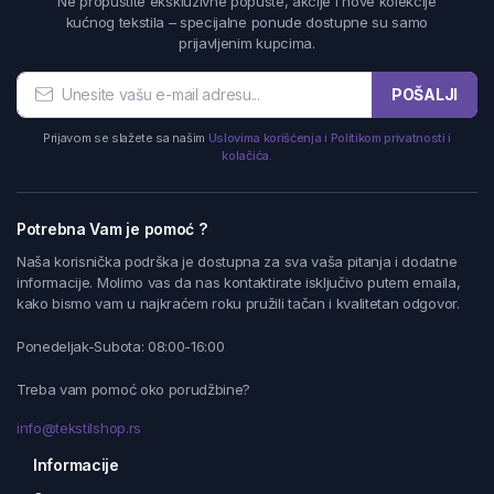
Ne propustite ekskluzivne popuste, akcije i nove kolekcije
kućnog tekstila – specijalne ponude dostupne su samo
prijavljenim kupcima.
POŠALJI
Prijavom se slažete sa našim
Uslovima korišćenja i Politikom privatnosti i
kolačića.
Potrebna Vam je pomoć ?
Naša korisnička podrška je dostupna za sva vaša pitanja i dodatne
informacije. Molimo vas da nas kontaktirate isključivo putem emaila,
kako bismo vam u najkraćem roku pružili tačan i kvalitetan odgovor.
Ponedeljak-Subota: 08:00-16:00
Treba vam pomoć oko porudžbine?
info@tekstilshop.rs
Informacije