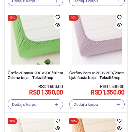
Dodaj u korpu
Dodaj u korpu
10%
10%
Čaršav Pamuk 200×200/28cm
Čaršav Pamuk 200×200/28cm
Zelena boja – Tekstil Shop
Ljubičasta boja – Tekstil Shop
RSD
1.500,00
RSD
1.500,00
RSD
1.350,00
RSD
1.350,00
Dodaj u korpu
Dodaj u korpu
10%
10%