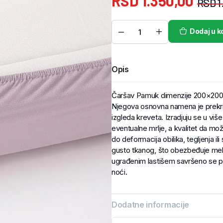
RSD
1.350,00
RSD
1
Dodaj u k
Opis
Čaršav Pamuk dimenzije 200×200+
Njegova osnovna namena je prekriv
izgleda kreveta. Izradjuju se u više
eventualne mrlje, a kvalitet da može
do deformacija obilika, tegljenja i
gusto tkanog, što obezbeđuje mekoć
ugrađenim lastišem savršeno se pr
noći.
Dodatne informacije