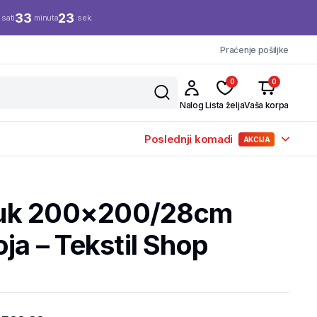
33
23
sati
minuta
sek.
Praćenje pošiljke
0
0
Nalog
Lista želja
Vaša korpa
Poslednji komadi
AKCIJA
uk 200×200/28cm
oja – Tekstil Shop