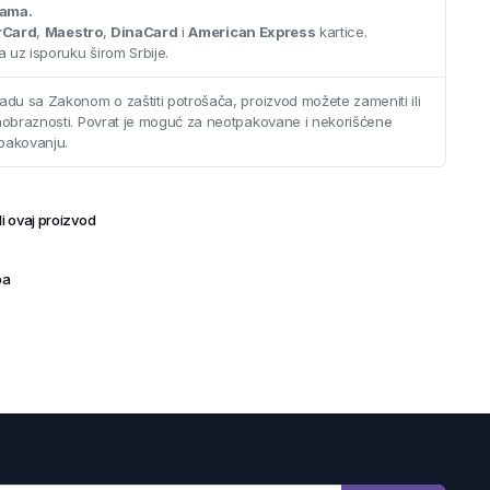
cama.
rCard
,
Maestro
,
DinaCard
i
American Express
kartice.
 uz isporuku širom Srbije.
adu sa Zakonom o zaštiti potrošača, proizvod možete zameniti ili
saobraznosti. Povrat je moguć za neotpakovane i nekorišćene
pakovanju.
i ovaj proizvod
ba