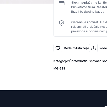
Sigurno plaćanje karti
Prihvatamo
Visa
,
Maste
Brza i bezbedna kupovina
Garancija i povrat.
U skl
reklamirati u slučaju ne
proizvode u originalnom 
Dodaj to lista želja
Podel
Kategorije:
Čaršav lastiš
,
Spavaća so
MG-988