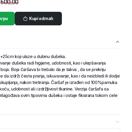
.500,00
orpu
Kupi odmah
25cm koji ulaze u dubinu dušeka.
anje dušeka radi higijene, udobnosti, kao i ulepšavanja
 boja. Boja čaršava bi trebalo da je takva , da se prekriju
 da izdrži česta pranja, iskuvavanje, kao i da neizbledi ili dodje
li skupljanja, nakon tretiranja. Čaršaf je izrađen od 100%pamuka
u, udobnost ali i izdržljivost tkanine. Verzija čaršafa sa
ilagođava svim tipovima dušeka i ostaje fiksirana tokom cele