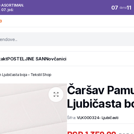
O ASORTIMAN.
07
11
dana
. 07. još:
0
takt
POSTELJINE SAN
Novčanici
jubičasta boja – Tekstil Shop
Čaršav Pam
Ljubičasta b
Šifra:
VLK000324- Ljubičasti