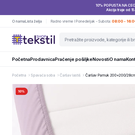
10% POPUSTA NA CE
Akcija traje od 15
O nama
Lista želja
Radno vreme I Ponedeljak - Subota:
08:00 - 16:0
Početna
Prodavnica
Praćenje pošiljke
Novosti
O nama
Kon
Početna
Spavaća soba
Čaršav lastiš
Čaršav Pamuk 200×200/28cm L
10%