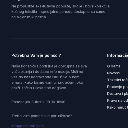
Ne propustite ekskluzivne popuste, akcije i nove kolekcije
kućnog tekstila – specijalne ponude dostupne su samo
prijavljenim kupcima.
Potrebna Vam je pomoć ?
Informacij
Naša korisnička podrška je dostupna za sva
O nama
vaša pitanja i dodatne informacije. Molimo
Novosti
vas da nas kontaktirate isključivo putem
Tekstilni reč
emaila, kako bismo vam u najkraćem roku
Praćenje poš
pružili tačan i kvalitetan odgovor.
Dostava i pl
Pravo na od
Ponedeljak-Subota: 08:00-16:00
Kako naručit
Treba vam pomoć oko porudžbine?
info@tekstilshop.rs