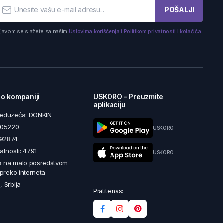
POŠALJI
ijavom se slažete sa našim
Uslovima korišćenja i Politikom privatnosti i kolačića.
 o kompaniji
USKORO - Preuzmite
aplikaciju
reduzeća: DONKIN
5605220
USKORO
492874
latnosti: 4791
USKORO
a na malo posredstvom
i preko interneta
, Srbija
Pratite nas: