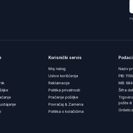
Pr
e
Korisnički servis
Podaci
Moj nalog
Naziv p
Uslovi korišćenja
PIB: 11
nik
Reklamacije
MB: 68
iljke
Politika privatnosti
Šifra de
aćanje
Praćenje pošiljke
Trgovin
pošte il
ustajanje
Povraćaj & Zamena
Grdelica
i
Politika o kolačićima