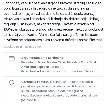
udobnosti, kao i ulepšavanja izgleda kreveta. Izradjuju se u više
boja. Boja čaršava bi trebalo da je takva , da se prekriju
eventualne mrlje, a kvalitet da može da izdrži česta pranja,
iskuvavanje, kao i da neizbledi ili dodje do deformacija obilika,
tegljenja ili skupljanja, nakon tretiranja. Čaršaf je izrađen od
100%pamuka gusto tkanog, što obezbeđuje mekoću, udobnost
ali i izdržljivost tkanine. Verzija čaršafa sa ugrađenim lastišem
savršeno se prilagođava svim tipovima dušeka i ostaje fiksirana
tokom cele noći.
Dodatne informacije
Sigurno plaćanje karticama.
Prihvatamo
Visa
,
MasterCard
,
Maestro
,
DinaCard
i
American Express
kartice.
Brza i bezbedna kupovina uz isporuku širom Srbije.
Garancija i povrat.
U skladu sa Zakonom o zaštiti
potrošača, proizvod možete zameniti ili reklamirati u
slučaju nesaobraznosti. Povrat je moguć za
neotpakovane i nekorišćene proizvode u originalnom
pakovanju.