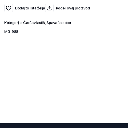
Dodaj to lista želja
Podeli ovaj proizvod
Kategorije:
Čaršav lastiš
,
Spavaća soba
MG-988