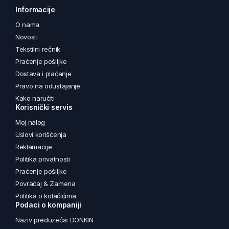
Informacije
O nama
Novosti
Tekstilni rečnik
Praćenje pošiljke
Dostava i plaćanje
Pravo na odustajanje
Kako naručiti
Korisnički servis
Moj nalog
Uslovi korišćenja
Reklamacije
Politika privatnosti
Praćenje pošiljke
Povraćaj & Zamena
Politika o kolačićima
Podaci o kompaniji
Naziv preduzeća: DONKIN