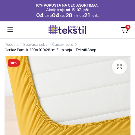
10% POPUSTA NA CEO ASORTIMAN.
Akcija traje od 15. 07. još:
04
04
28
21
dana
sati
minuta
sek.
0
Početna
Spavaća soba
Čaršav lastiš
Čaršav Pamuk 200×200/28cm Žuta boja – Tekstil Shop
10%