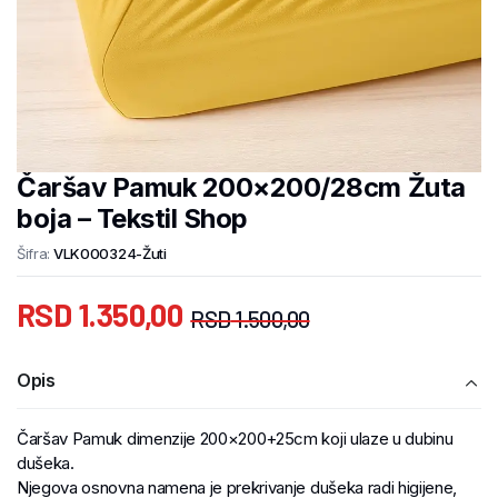
Čaršav Pamuk 200×200/28cm Žuta
boja – Tekstil Shop
Šifra:
VLK000324-Žuti
RSD
1.350,00
RSD
1.500,00
Opis
Čaršav Pamuk dimenzije 200×200+25cm koji ulaze u dubinu
dušeka.
Njegova osnovna namena je prekrivanje dušeka radi higijene,