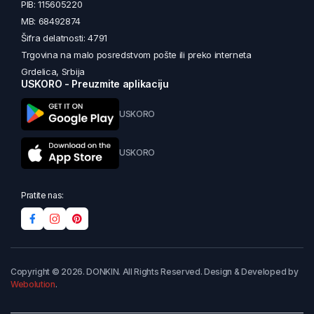
PIB: 115605220
MB: 68492874
Šifra delatnosti: 4791
Trgovina na malo posredstvom pošte ili preko interneta
Grdelica, Srbija
USKORO - Preuzmite aplikaciju
USKORO
USKORO
Pratite nas:
Copyright © 2026. DONKIN. All Rights Reserved. Design & Developed by
Webolution
.