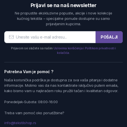
Prijavi se na naš newsletter
Ne propustite ekskluzivne popuste, akcije i nove kolekcije
kućnog tekstila – specijalne ponude dostupne su samo
prijavljenim kupcima.
POŠALJI
Prijavom se slažete sa našim
Uslovima korišćenja i Politikom privatnosti i
kolačića.
Potrebna Vam je pomoć ?
Naša korisnička podrška je dostupna za sva vaša pitanja i dodatne
informacije. Molimo vas da nas kontaktirate isključivo putem emaila,
kako bismo vam u najkraćem roku pružili tačan i kvalitetan odgovor.
Ponedeljak-Subota: 08:00-16:00
Treba vam pomoć oko porudžbine?
info@tekstilshop.rs