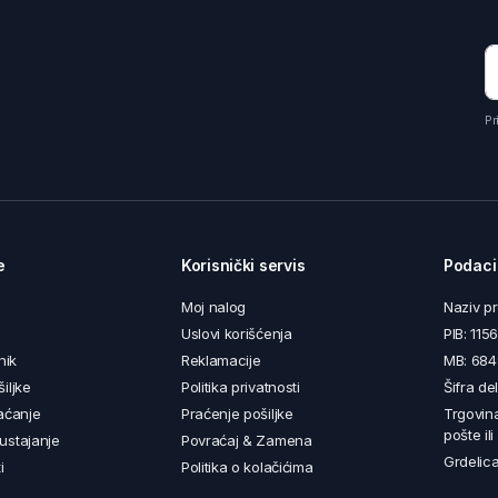
Pr
e
Korisnički servis
Podaci
Moj nalog
Naziv p
Uslovi korišćenja
PIB: 11
nik
Reklamacije
MB: 68
iljke
Politika privatnosti
Šifra de
aćanje
Praćenje pošiljke
Trgovin
pošte il
ustajanje
Povraćaj & Zamena
Grdelica
i
Politika o kolačićima