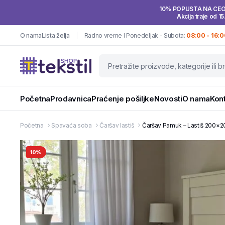
10% POPUSTA NA CE
Akcija traje od 15
O nama
Lista želja
Radno vreme I Ponedeljak - Subota:
08:00 - 16:0
Početna
Prodavnica
Praćenje pošiljke
Novosti
O nama
Kon
Početna
Spavaća soba
Čaršav lastiš
Čaršav Pamuk – Lastiš 200×2
10%