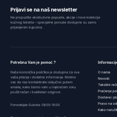
Prijavi se na naš newsletter
Ne propustite ekskluzivne popuste, akcije i nove kolekcije
kućnog tekstila – specijalne ponude dostupne su samo
prijavljenim kupcima.
Potrebna Vam je pomoć ?
Informacij
Naša korisnička podrška je dostupna za sva
O nama
vaša pitanja i dodatne informacije. Molimo
Novosti
vas da nas kontaktirate isključivo putem
Tekstilni reč
emaila, kako bismo vam u najkraćem roku
Praćenje poš
pružili tačan i kvalitetan odgovor.
Dostava i pl
Pravo na od
Ponedeljak-Subota: 08:00-16:00
Kako naručit