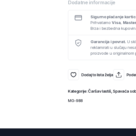
Dodatne informacije
Sigurno plaćanje karti
Prihvatamo
Visa
,
Maste
Brza i bezbedna kupovina
Garancija i povrat.
U skl
reklamirati u slučaju ne
proizvode u originalnom 
Dodaj to lista želja
Podel
Kategorije:
Čaršav lastiš
,
Spavaća so
MG-988