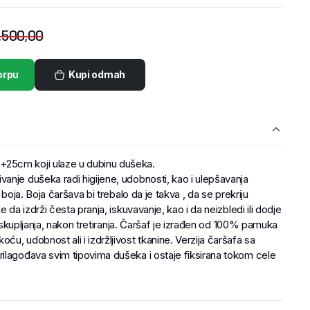
.500,00
orpu
Kupi odmah
25cm koji ulaze u dubinu dušeka.
anje dušeka radi higijene, udobnosti, kao i ulepšavanja
 boja. Boja čaršava bi trebalo da je takva , da se prekriju
 da izdrži česta pranja, iskuvavanje, kao i da neizbledi ili dodje
li skupljanja, nakon tretiranja. Čaršaf je izrađen od 100% pamuka
u, udobnost ali i izdržljivost tkanine. Verzija čaršafa sa
ilagođava svim tipovima dušeka i ostaje fiksirana tokom cele