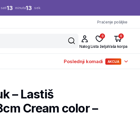
13
13
sati
minuta
sek.
Praćenje pošiljke
0
0
Nalog
Lista želja
Vaša korpa
Poslednji komadi
AKCIJA
k – Lastiš
cm Cream color –