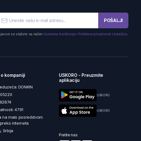
POŠALJI
ijavom se slažete sa našim
Uslovima korišćenja i Politikom privatnosti i kolačića.
 o kompaniji
USKORO - Preuzmite
aplikaciju
reduzeća: DONKIN
5605220
USKORO
492874
latnosti: 4791
USKORO
a na malo posredstvom
i preko interneta
, Srbija
Pratite nas: