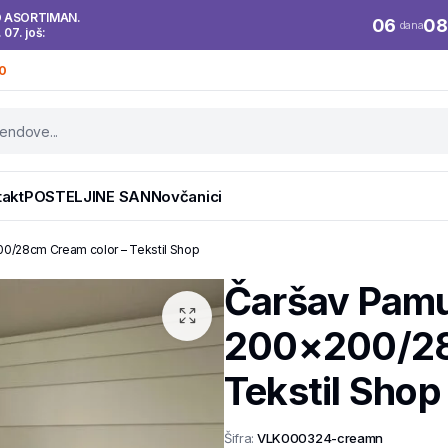
O ASORTIMAN.
06
08
dana
. 07. još:
0
takt
POSTELJINE SAN
Novčanici
00/28cm Cream color – Tekstil Shop
Čaršav Pamu
200×200/28
Tekstil Shop
Šifra:
VLK000324-creamn