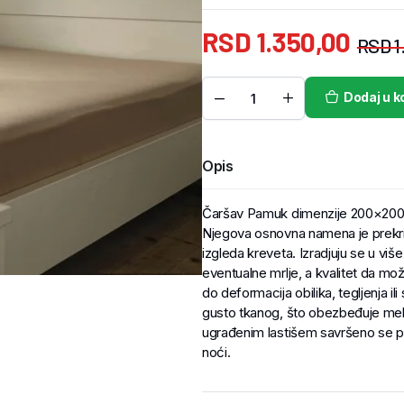
RSD
1.350,00
RSD
1
Dodaj u k
Opis
Čaršav Pamuk dimenzije 200×200+
Njegova osnovna namena je prekriv
izgleda kreveta. Izradjuju se u više
eventualne mrlje, a kvalitet da može
do deformacija obilika, tegljenja i
gusto tkanog, što obezbeđuje mekoć
ugrađenim lastišem savršeno se pr
noći.