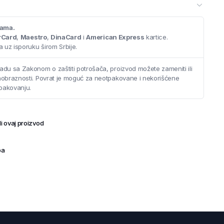
cama.
rCard
,
Maestro
,
DinaCard
i
American Express
kartice.
 uz isporuku širom Srbije.
adu sa Zakonom o zaštiti potrošača, proizvod možete zameniti ili
saobraznosti. Povrat je moguć za neotpakovane i nekorišćene
pakovanju.
i ovaj proizvod
ba