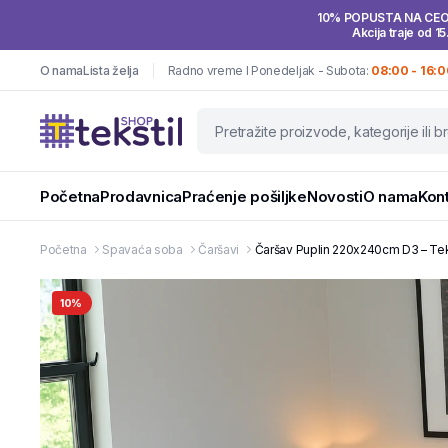
10% POPUSTA NA CE
Akcija traje od 15
O nama
Lista želja
Radno vreme I Ponedeljak - Subota:
08:00 - 16:0
Početna
Prodavnica
Praćenje pošiljke
Novosti
O nama
Kon
Početna
Spavaća soba
Čaršavi
Čaršav Puplin 220x240cm D3 – Tek
10%