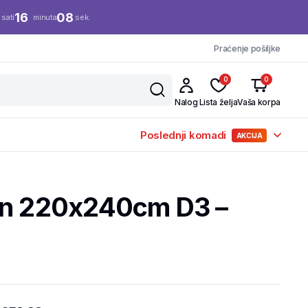
16
07
sati
minuta
sek.
Praćenje pošiljke
0
0
Nalog
Lista želja
Vaša korpa
Poslednji komadi
AKCIJA
in 220x240cm D3 –