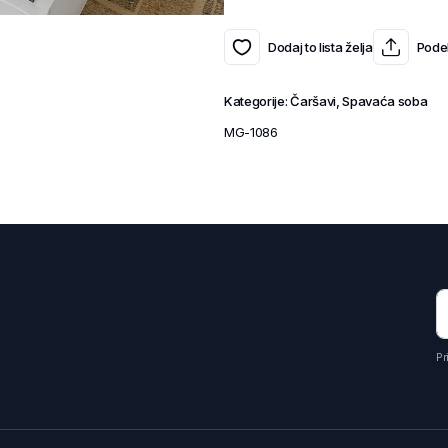
Dodaj to lista želja
Podel
Kategorije:
Čaršavi
,
Spavaća soba
MG-1086
Pr