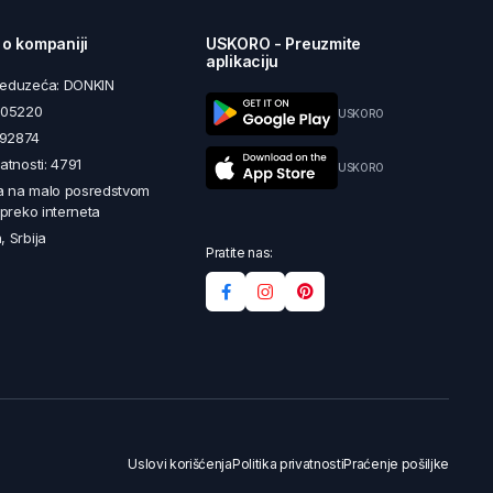
 o kompaniji
USKORO - Preuzmite
aplikaciju
reduzeća: DONKIN
5605220
USKORO
492874
latnosti: 4791
USKORO
a na malo posredstvom
i preko interneta
, Srbija
Pratite nas:
Uslovi korišćenja
Politika privatnosti
Praćenje pošiljke