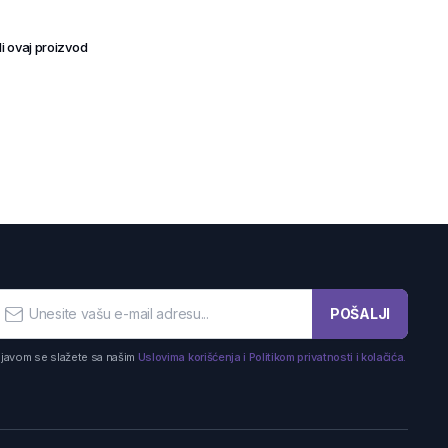
i ovaj proizvod
POŠALJI
ijavom se slažete sa našim
Uslovima korišćenja i Politikom privatnosti i kolačića.