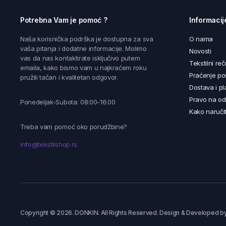
Potrebna Vam je pomoć ?
Informacij
Naša korisnička podrška je dostupna za sva
O nama
vaša pitanja i dodatne informacije. Molimo
Novosti
vas da nas kontaktirate isključivo putem
Tekstilni reč
emaila, kako bismo vam u najkraćem roku
Praćenje poš
pružili tačan i kvalitetan odgovor.
Dostava i pl
Pravo na od
Ponedeljak-Subota: 08:00-16:00
Kako naručit
Treba vam pomoć oko porudžbine?
info@tekstilshop.rs
Copyright © 2026. DONKIN. All Rights Reserved. Design & Developed b