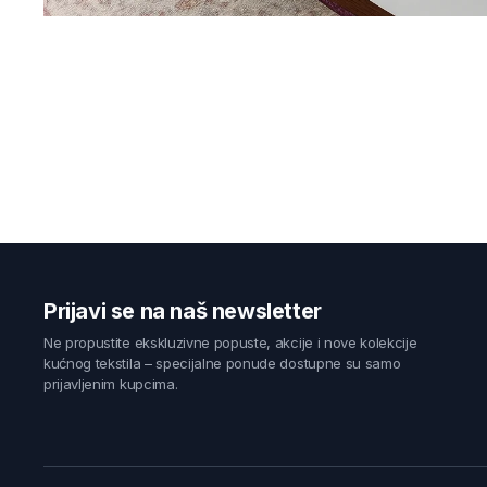
Prijavi se na naš newsletter
Ne propustite ekskluzivne popuste, akcije i nove kolekcije
kućnog tekstila – specijalne ponude dostupne su samo
prijavljenim kupcima.