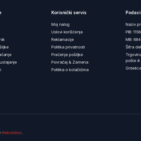
e
Korisnički servis
Podaci
Moj nalog
Naziv p
Uslovi korišćenja
PIB: 11
nik
Reklamacije
MB: 68
iljke
Politika privatnosti
Šifra de
aćanje
Praćenje pošiljke
Trgovin
pošte il
ustajanje
Povraćaj & Zamena
Grdelica
i
Politika o kolačićima
y
Webolution
.