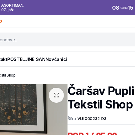
O ASORTIMAN.
08
15
dana
. 07. još:
0
takt
POSTELJINE SAN
Novčanici
stil Shop
Čaršav Pupl
Tekstil Shop
Šifra:
VLK000232-D3