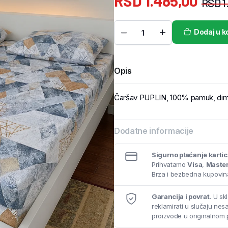
RSD
1.485,00
RSD
1
Dodaj u k
Opis
Čaršav PUPLIN, 100% pamuk, di
Dodatne informacije
Sigurno plaćanje karti
Prihvatamo
Visa
,
Maste
Brza i bezbedna kupovina
Garancija i povrat.
U skl
reklamirati u slučaju ne
proizvode u originalnom 