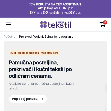
10% POPUSTA NA CEO ASORTIMAN.
Akcija traje od 15. 07. još:
07
02
55
36
dana
sati
minuta
sek.
0
Početna
Proizvod Peglanje
Zabranjeno peglanje
Kućni tekstil za udoban i moderan dom
Pamučna posteljina,
prekrivači i kućni tekstil po
odličnim cenama.
Akcijske cene za pamučnu posteljinu i kućni
tekstil.
Pogledaj ponudu