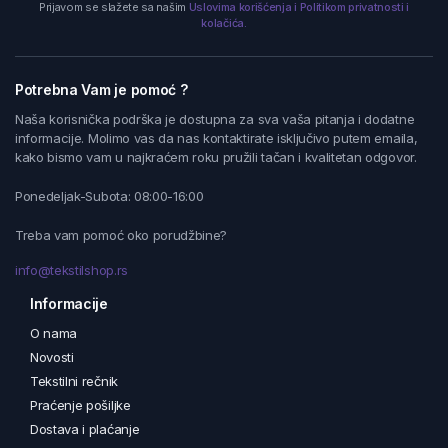
Prijavom se slažete sa našim
Uslovima korišćenja i Politikom privatnosti i
kolačića.
Potrebna Vam je pomoć ?
Naša korisnička podrška je dostupna za sva vaša pitanja i dodatne
informacije. Molimo vas da nas kontaktirate isključivo putem emaila,
kako bismo vam u najkraćem roku pružili tačan i kvalitetan odgovor.
Ponedeljak-Subota: 08:00-16:00
Treba vam pomoć oko porudžbine?
info@tekstilshop.rs
Informacije
O nama
Novosti
Tekstilni rečnik
Praćenje pošiljke
Dostava i plaćanje