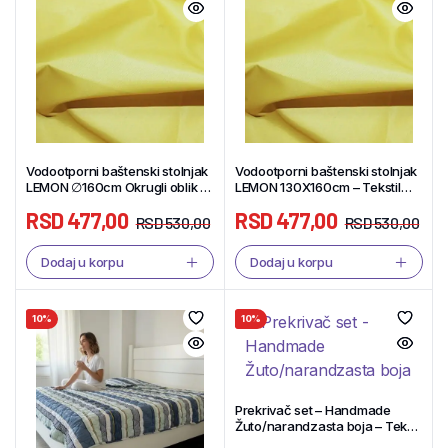
Vodootporni baštenski stolnjak
Vodootporni baštenski stolnjak
LEMON ∅160cm Okrugli oblik –
LEMON 130X160cm – Tekstil
Tekstil Shop
Shop
RSD
477,00
RSD
477,00
RSD
530,00
RSD
530,00
Dodaj u korpu
Dodaj u korpu
10%
10%
Prekrivač set – Handmade
Žuto/narandzasta boja – Tekstil
Shop