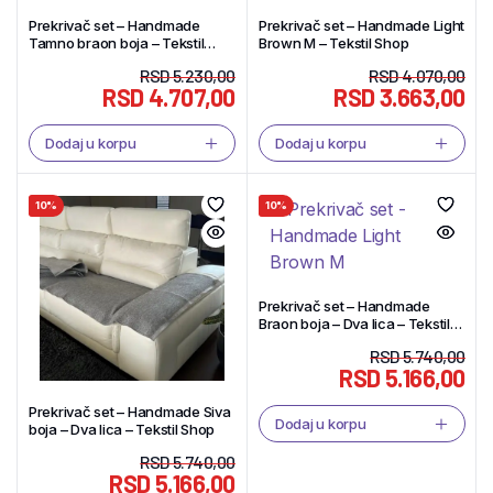
Prekrivač set – Handmade
Prekrivač set – Handmade Light
Tamno braon boja – Tekstil
Brown M – Tekstil Shop
Shop
RSD
5.230,00
RSD
4.070,00
RSD
4.707,00
RSD
3.663,00
Dodaj u korpu
Dodaj u korpu
10%
10%
Prekrivač set – Handmade
Braon boja – Dva lica – Tekstil
Shop
RSD
5.740,00
RSD
5.166,00
Prekrivač set – Handmade Siva
Dodaj u korpu
boja – Dva lica – Tekstil Shop
RSD
5.740,00
RSD
5.166,00