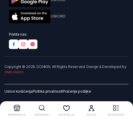
USKORO
Pratite nas:
Copyright © 2026. DONKIN. All Rights Reserved. Design & Developed by
Webolution
.
Uslovi korišćenja
Politika privatnosti
Praćenje pošiljke
PRODAVNICA
PRETRAGA
LISTA ŽELJA
NALOG
KATEGORIJE