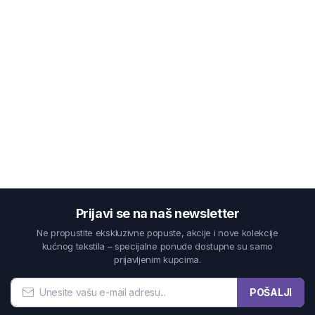
Prijavi se na naš newsletter
Ne propustite ekskluzivne popuste, akcije i nove kolekcije
kućnog tekstila – specijalne ponude dostupne su samo
prijavljenim kupcima.
POŠALJI