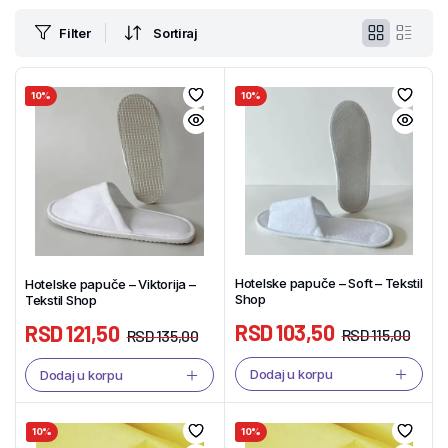
Filter
Sortiraj
10%
10%
Hotelske papuče – Soft – Tekstil
Hotelske papuče – Viktorija –
Shop
Tekstil Shop
RSD
103,50
RSD
121,50
RSD
115,00
RSD
135,00
Dodaj u korpu
Dodaj u korpu
10%
10%