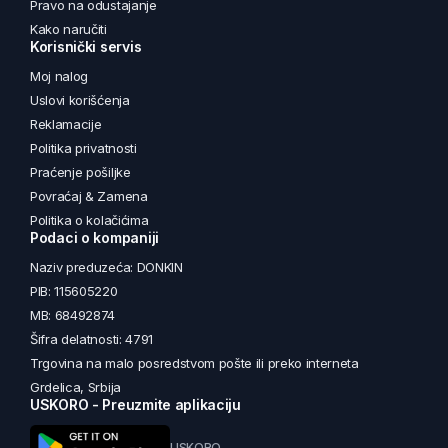
Pravo na odustajanje
Kako naručiti
Korisnički servis
Moj nalog
Uslovi korišćenja
Reklamacije
Politika privatnosti
Praćenje pošiljke
Povraćaj & Zamena
Politika o kolačićima
Podaci o kompaniji
Naziv preduzeća: DONKIN
PIB: 115605220
MB: 68492874
Šifra delatnosti: 4791
Trgovina na malo posredstvom pošte ili preko interneta
Grdelica, Srbija
USKORO - Preuzmite aplikaciju
USKORO