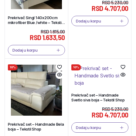
RSD
5.230,00
RSD
4.707,00
Prekrivač Singl 140x200cm
Dodaj u korpu
mikrofiber Blue /white – Tekstil
Shop
RSD
1.815,00
RSD
1.633,50
Dodaj u korpu
10%
10%
Prekrivač set – Handmade
Svetlo siva boja – Tekstil Shop
RSD
5.230,00
RSD
4.707,00
Prekrivač set – Handmade Bela
Dodaj u korpu
boja – Tekstil Shop