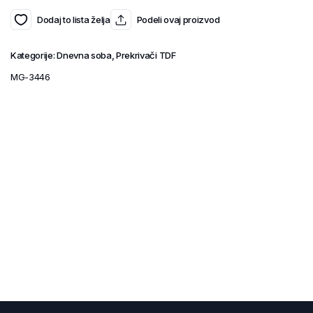
Dodaj to lista želja
Podeli ovaj proizvod
Kategorije:
Dnevna soba
,
Prekrivači TDF
MG-3446