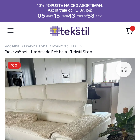
10% POPUSTA NA CEO ASORTIMAN.
Akcija traje od 15. 07. još:
05
15
43
58
dana
sati
minuta
sek.
0
Početna
Dnevna soba
Prekrivači TDF
Prekrivač set – Handmade Bež boja – Tekstil Shop
10%