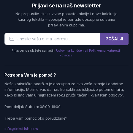
Prijavi se na naš newsletter
Ne propustite ekskluzivne popuste, akcije i nove kolekcije
kućnog tekstila – specijalne ponude dostupne su samo
prijavljenim kupcima.
POŠALJI
Prijavom se slažete sa našim
Uslovima korišćenja i Politikom privatnosti i
kolačića.
Potrebna Vam je pomoć ?
Naša korisnička podrška je dostupna za sva vaša pitanja i dodatne
informacije. Molimo vas da nas kontaktirate isključivo putem emaila,
kako bismo vam u najkraćem roku pružili tačan i kvalitetan odgovor.
Ponedeljak-Subota: 08:00-16:00
Treba vam pomoć oko porudžbine?
info@tekstilshop.rs