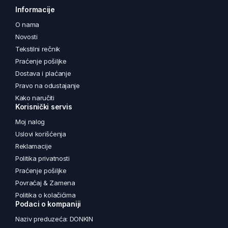
Informacije
O nama
Novosti
Tekstilni rečnik
Praćenje pošiljke
Dostava i plaćanje
Pravo na odustajanje
Kako naručiti
Korisnički servis
Moj nalog
Uslovi korišćenja
Reklamacije
Politika privatnosti
Praćenje pošiljke
Povraćaj & Zamena
Politika o kolačićima
Podaci o kompaniji
Naziv preduzeća: DONKIN