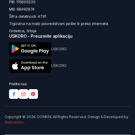
PIB: 115605220
MB: 68492874
Šifra delatnosti: 4791
Trgovina na malo posredstvom pošte ili preko interneta
Grdelica, Srbija
USKORO - Preuzmite aplikaciju
USKORO
USKORO
Pratite nas:
Copyright © 2026. DONKIN. All Rights Reserved. Design & Developed by
Webolution
.