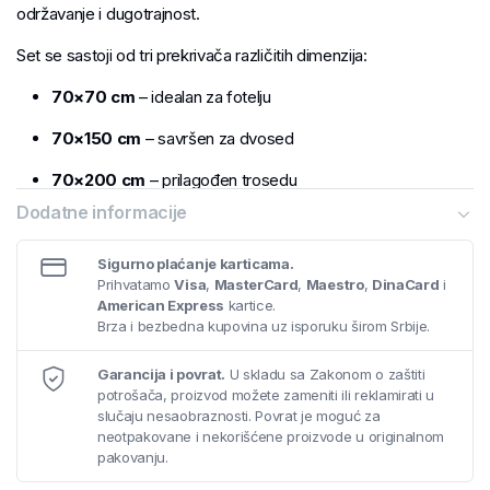
održavanje i dugotrajnost.
Set se sastoji od tri prekrivača različitih dimenzija:
70×70 cm
– idealan za fotelju
70×150 cm
– savršen za dvosed
70×200 cm
– prilagođen trosedu
Dodatne informacije
Zahvaljujući univerzalnim merama, prekrivači se lako postavljaju i
uklapaju u svaki enterijer. Osim što štite nameštaj od prljavštine i
Sigurno plaćanje karticama.
habanja, unose i dodatnu toplinu i stil u vaš dnevni boravak.
Prihvatamo
Visa
,
MasterCard
,
Maestro
,
DinaCard
i
American Express
kartice.
Materijal: 100% pamuk
Brza i bezbedna kupovina uz isporuku širom Srbije.
Prirodno, mekano i izdržljivo
Pogodno za svaki tip garniture
Garancija i povrat.
U skladu sa Zakonom o zaštiti
potrošača, proizvod možete zameniti ili reklamirati u
slučaju nesaobraznosti. Povrat je moguć za
neotpakovane i nekorišćene proizvode u originalnom
pakovanju.