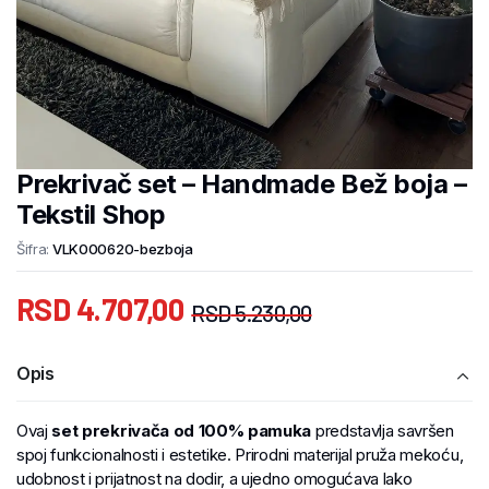
Prekrivač set – Handmade Bež boja –
Tekstil Shop
Šifra:
VLK000620-bezboja
RSD
4.707,00
RSD
5.230,00
Opis
Ovaj
set prekrivača od 100% pamuka
predstavlja savršen
spoj funkcionalnosti i estetike. Prirodni materijal pruža mekoću,
udobnost i prijatnost na dodir, a ujedno omogućava lako