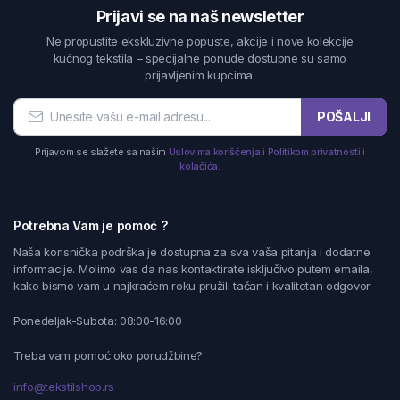
Prijavi se na naš newsletter
Ne propustite ekskluzivne popuste, akcije i nove kolekcije
kućnog tekstila – specijalne ponude dostupne su samo
prijavljenim kupcima.
POŠALJI
Prijavom se slažete sa našim
Uslovima korišćenja i Politikom privatnosti i
kolačića.
Potrebna Vam je pomoć ?
Naša korisnička podrška je dostupna za sva vaša pitanja i dodatne
informacije. Molimo vas da nas kontaktirate isključivo putem emaila,
kako bismo vam u najkraćem roku pružili tačan i kvalitetan odgovor.
Ponedeljak-Subota: 08:00-16:00
Treba vam pomoć oko porudžbine?
info@tekstilshop.rs