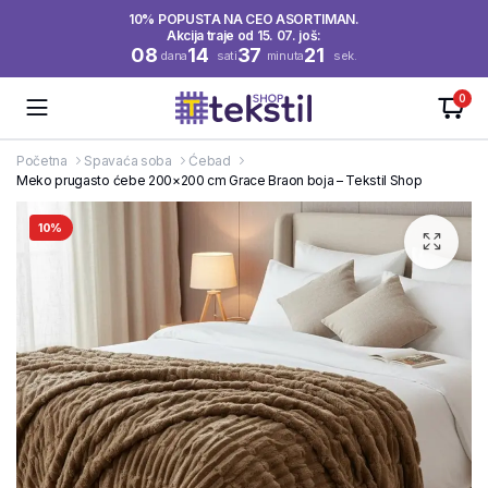
10% POPUSTA NA CEO ASORTIMAN.
Akcija traje od 15. 07. još:
08
14
37
21
dana
sati
minuta
sek.
0
Početna
Spavaća soba
Ćebad
Meko prugasto ćebe 200×200 cm Grace Braon boja – Tekstil Shop
10%