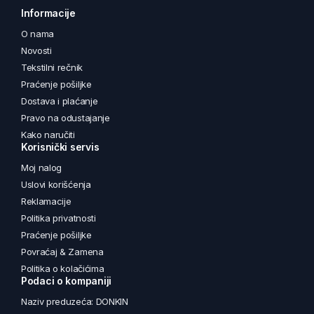
Informacije
O nama
Novosti
Tekstilni rečnik
Praćenje pošiljke
Dostava i plaćanje
Pravo na odustajanje
Kako naručiti
Korisnički servis
Moj nalog
Uslovi korišćenja
Reklamacije
Politika privatnosti
Praćenje pošiljke
Povraćaj & Zamena
Politika o kolačićima
Podaci o kompaniji
Naziv preduzeća: DONKIN