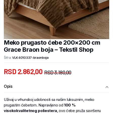
Meko prugasto ćebe 200×200 cm
Grace Braon boja – Tekstil Shop
Šifra:
VLK4010337-braonboja
RSD
2.862,00
RSD
3.180,00
Opis
Uživaj u vrhunskoj udobnosti sa našim luksuznim, meko
prugastim ćebetom. Napravljeno od
100 %
visokokvalitetnog poliestera
, ovo ćebe pruža savršenu