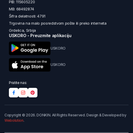
PIB: 115605220
MB: 68492874
Šifra delatnosti: 4791
Trgovina na malo posredstvom pošte ili preko interneta
Grdelica, Srbija
USKORO - Preuzmite aplikaciju
USKORO
USKORO
Pratite nas:
Copyright © 2026. DONKIN. All Rights Reserved. Design & Developed by
Webolution
.