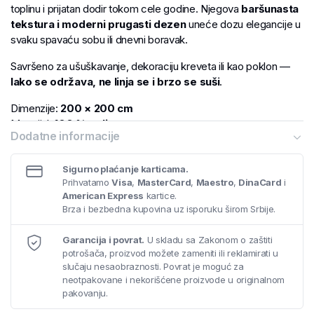
toplinu i prijatan dodir tokom cele godine. Njegova
baršunasta
tekstura i moderni prugasti dezen
uneće dozu elegancije u
svaku spavaću sobu ili dnevni boravak.
Savršeno za ušuškavanje, dekoraciju kreveta ili kao poklon —
lako se održava, ne linja se i brzo se suši
.
Dimenzije:
200 × 200 cm
Materijal:
100 % poliester
Dodatne informacije
Dostupno u više modernih boja
Sigurno plaćanje karticama.
Prihvatamo
Visa
,
MasterCard
,
Maestro
,
DinaCard
i
American Express
kartice.
Brza i bezbedna kupovina uz isporuku širom Srbije.
Garancija i povrat.
U skladu sa Zakonom o zaštiti
potrošača, proizvod možete zameniti ili reklamirati u
slučaju nesaobraznosti. Povrat je moguć za
neotpakovane i nekorišćene proizvode u originalnom
pakovanju.