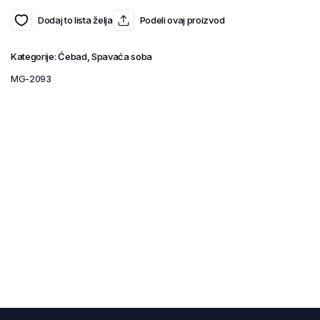
Dodaj to lista želja
Podeli ovaj proizvod
Kategorije:
Ćebad
,
Spavaća soba
MG-2093