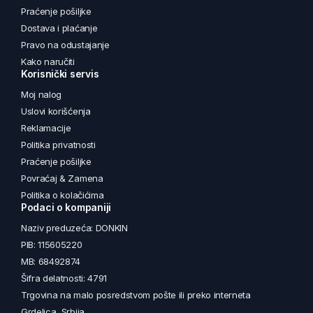
Praćenje pošiljke
Dostava i plaćanje
Pravo na odustajanje
Kako naručiti
Korisnički servis
Moj nalog
Uslovi korišćenja
Reklamacije
Politika privatnosti
Praćenje pošiljke
Povraćaj & Zamena
Politika o kolačićima
Podaci o kompaniji
Naziv preduzeća: DONKIN
PIB: 115605220
MB: 68492874
Šifra delatnosti: 4791
Trgovina na malo posredstvom pošte ili preko interneta
Grdelica, Srbija