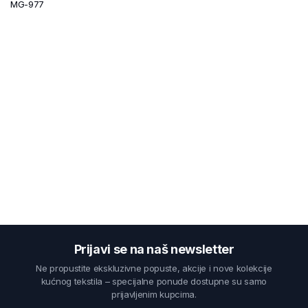
MG-977
Prijavi se na naš newsletter
Ne propustite ekskluzivne popuste, akcije i nove kolekcije
kućnog tekstila – specijalne ponude dostupne su samo
prijavljenim kupcima.