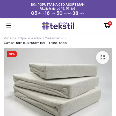
10% POPUSTA NA CEO ASORTIMAN.
Akcija traje od 15. 07. još:
05
16
50
38
dana
sati
minuta
sek.
0
Početna
Spavaća soba
Čaršav lastiš
Čaršav Frotir 140x200cm Beli – Tekstil Shop
10%