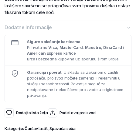
lastišem savršeno se prilagođava svim tipovima dušeka i ostaje
fiksirana tokom cele noći.
Dodatne informacije
Sigurno plaćanje karticama.
Prihvatamo
Visa
,
MasterCard
,
Maestro
,
DinaCard
i
American Express
kartice.
Brza i bezbedna kupovina uz isporuku širom Srbije.
Garancija i povrat.
U skladu sa Zakonom o zaštiti
potrošača, proizvod možete zameniti ili reklamirati u
slučaju nesaobraznosti. Povrat je moguć za
neotpakovane i nekorišćene proizvode u originalnom
pakovanju.
Dodaj to lista želja
Podeli ovaj proizvod
Kategorije:
Čaršav lastiš
,
Spavaća soba