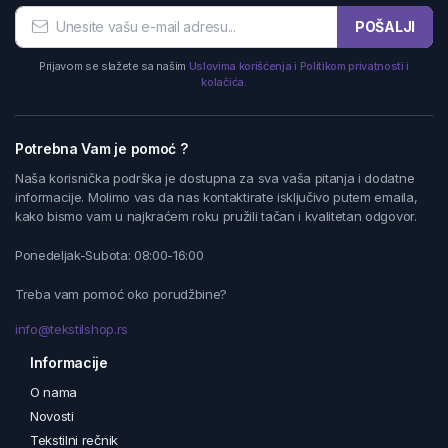
POŠALJI
Prijavom se slažete sa našim
Uslovima korišćenja i Politikom privatnosti i
kolačića.
Potrebna Vam je pomoć ?
Naša korisnička podrška je dostupna za sva vaša pitanja i dodatne
informacije. Molimo vas da nas kontaktirate isključivo putem emaila,
kako bismo vam u najkraćem roku pružili tačan i kvalitetan odgovor.
Ponedeljak-Subota: 08:00-16:00
Treba vam pomoć oko porudžbine?
info@tekstilshop.rs
Informacije
O nama
Novosti
Tekstilni rečnik