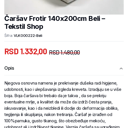
Čaršav Frotir 140x200cm Beli –
Tekstil Shop
Šifra:
VLK000222-Beli
RSD
1.332,00
RSD
1.480,00
Opis
Njegova osnovna namena je prekrivanje dušeka radi higijene,
udobnosti, kao i ulepšavanja izgleda kreveta. Izradjuju se u više
boja. Boja čaršava bi trebalo da je takva , da se prekriju
eventualne mrlje, a kvalitet da može da izdrži česta pranja,
iskuvavanje, kao i da neizbledi ili dodje do deformacija obilika,
tegljenja ili skupljanja, nakon tretiranja. Čaršaf je izrađen od
100%pamuka, gusto tkanog, što obezbeđuje mekoću,
udobnost ali i izdržljivost tkanine. Verzija čaršafa sa ugrađenim