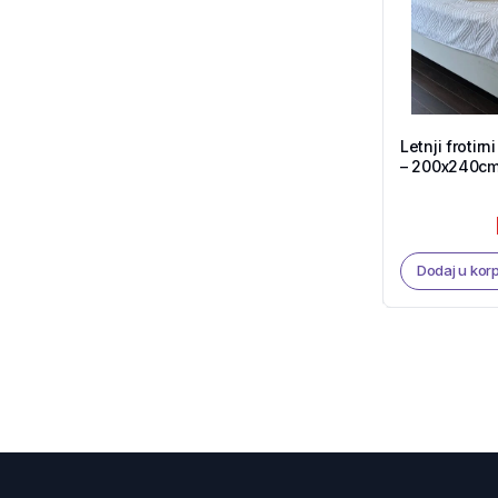
Letnji frotirn
– 200x240cm Bela boja
Tekstil Shop
Dodaj u kor