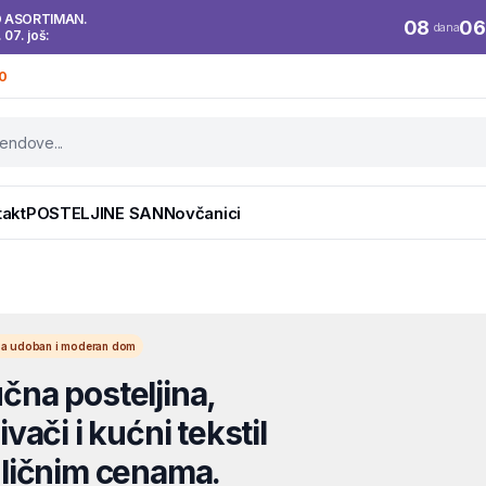
O ASORTIMAN.
08
06
dana
. 07. još:
0
takt
POSTELJINE SAN
Novčanici
l za udoban i moderan dom
na posteljina,
vači i kućni tekstil
ličnim cenama.