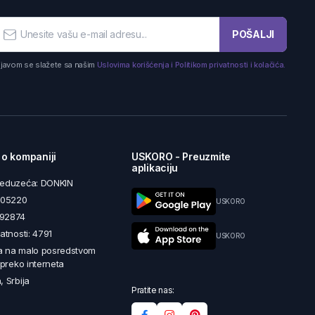
POŠALJI
ijavom se slažete sa našim
Uslovima korišćenja i Politikom privatnosti i kolačića.
 o kompaniji
USKORO - Preuzmite
aplikaciju
reduzeća: DONKIN
5605220
USKORO
492874
latnosti: 4791
USKORO
a na malo posredstvom
i preko interneta
, Srbija
Pratite nas: