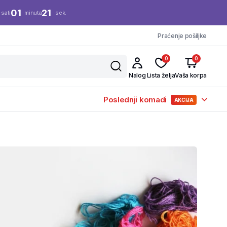
01
20
sati
minuta
sek.
Praćenje pošiljke
0
0
Nalog
Lista želja
Vaša korpa
Poslednji komadi
AKCIJA