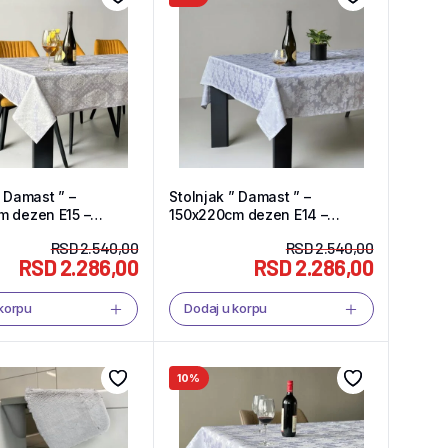
” Damast ” –
Stolnjak ” Damast ” –
15 –
150x220cm dezen E14 –
hop
Tekstil Shop
RSD
2.540,00
RSD
2.540,00
RSD
2.286,00
RSD
2.286,00
 korpu
Dodaj u korpu
10%