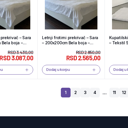
i prekrivač – Sara
Letnji frotirni prekrivač – Sara
Kupatilski
 –
– 200x200cm Bela boja –
– Tekstil
Tekstil Shop
RSD
3.430,00
RSD
2.850,00
RSD
3.087,00
RSD
2.565,00
pu
Dodaj u korpu
Dodaj u
…
1
2
3
4
11
12