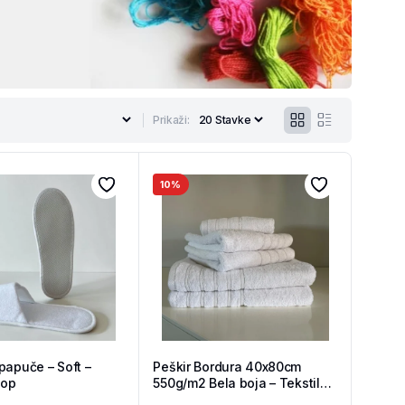
Prikaži:
10%
papuče – Soft –
Peškir Bordura 40x80cm
hop
550g/m2 Bela boja – Tekstil
Shop