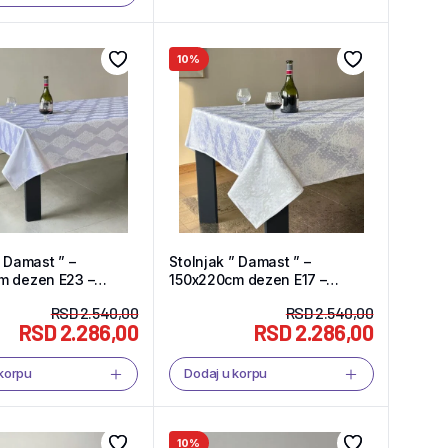
10%
” Damast ” –
Stolnjak ” Damast ” –
23 –
150x220cm dezen E17 –
hop
Tekstil Shop
RSD
2.540,00
RSD
2.540,00
RSD
2.286,00
RSD
2.286,00
 korpu
Dodaj u korpu
10%