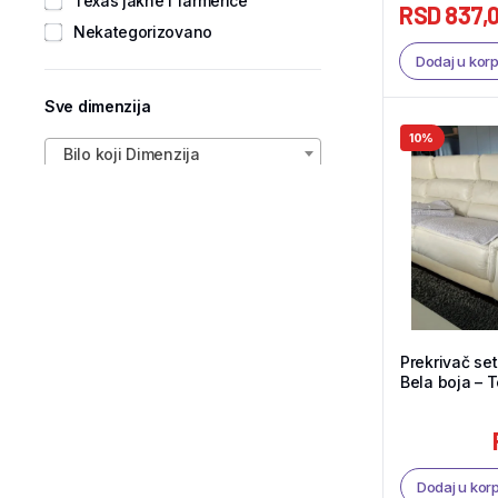
Texas jakne i farmerice
RSD
837,
Nekategorizovano
Dodaj u kor
Sve dimenzija
10%
Bilo koji Dimenzija
Prekrivač se
Bela boja – T
Dodaj u kor