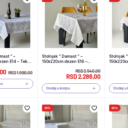
mast ” –
Stolnjak ” Damast ” –
Stolnjak 
150x220cm dezen E16 –
150x220cm dezen E
Tekstil Shop
Tekstil S
,00
RSD
2.540,00
RSD
1.990,00
RSD
2.286,00
pu
Dodaj u korpu
Dodaj u
10%
10%