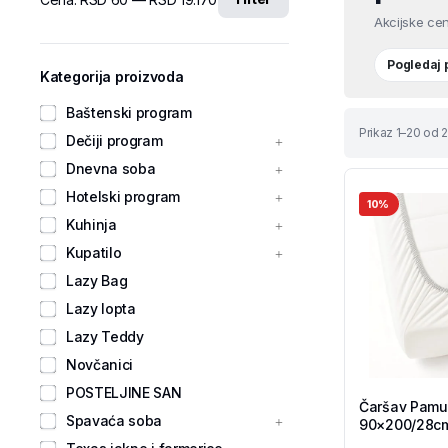
Akcijske cen
Pogledaj
Kategorija proizvoda
Baštenski program
Prikaz 1–20 od 2
Dečiji program
Dnevna soba
Hotelski program
10%
Kuhinja
Kupatilo
Lazy Bag
Lazy lopta
Lazy Teddy
Novčanici
POSTELJINE SAN
Čaršav Pamuk
Spavaća soba
90×200/28cm
Tekstil Shop