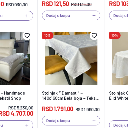
RSD
121,50
RSD
10
00
RSD
135,00
RSD
930,00
Dodaj u korpu
Dodaj u
pu
10%
10%
t – Handmade
Stolnjak ” Damast ” –
Stolnjak 
ekstil Shop
140x160cm Bela boja – Tekstil
Elid Whit
Shop
RSD
5.230,00
RSD
1.791,00
RSD
1.990,00
RSD
4.707,00
Dodaj u korpu
pu
Dodaj u