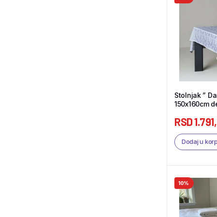
Stolnjak ” Da
150x160cm dezen E14 – Tekstil
Shop
RSD
1.791
Dodaj u kor
10%