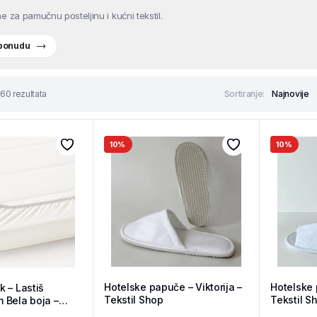
e za pamučnu posteljinu i kućni tekstil.
 ponudu
60 rezultata
Sortiranje:
10%
10%
Hotelske papuče – Viktorija –
Hotelske 
 – Lastiš
Tekstil Shop
Tekstil S
 Bela boja –