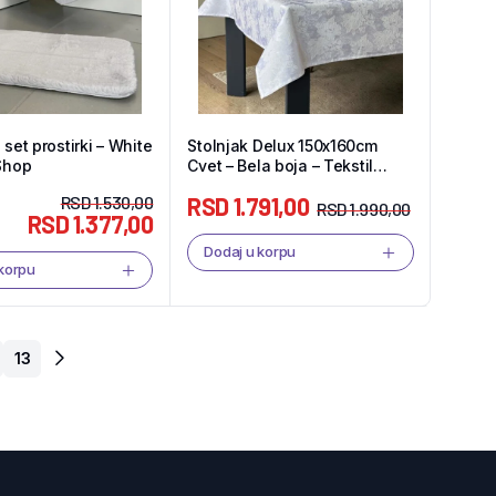
 set prostirki – White
Stolnjak Delux 150x160cm
 Shop
Cvet – Bela boja – Tekstil
Shop
RSD
1.530,00
RSD
1.791,00
RSD
1.990,00
RSD
1.377,00
Dodaj u korpu
 korpu
13