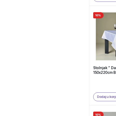
10%
Stolnjak ” Da
150x220cm Bela boja – Tekstil
Shop
Dodaj u kor
10%