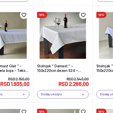
10%
10%
mast Glat ” –
Stolnjak ” Damast ” –
Stolnjak 
150x220cm dezen E24 –
150x220cm dezen E
Tekstil Shop
Tekstil S
RSD
2.150,00
RSD
2.540,00
RSD
1.935,00
RSD
2.286,00
pu
Dodaj u korpu
Dodaj u
10%
10%