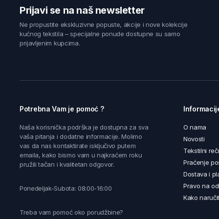
Prijavi se na naš newsletter
Ne propustite ekskluzivne popuste, akcije i nove kolekcije
kućnog tekstila – specijalne ponude dostupne su samo
prijavljenim kupcima.
Potrebna Vam je pomoć ?
Informacij
Naša korisnička podrška je dostupna za sva
O nama
vaša pitanja i dodatne informacije. Molimo
Novosti
vas da nas kontaktirate isključivo putem
Tekstilni reč
emaila, kako bismo vam u najkraćem roku
Praćenje poš
pružili tačan i kvalitetan odgovor.
Dostava i pl
Pravo na od
Ponedeljak-Subota: 08:00-16:00
Kako naručit
Treba vam pomoć oko porudžbine?