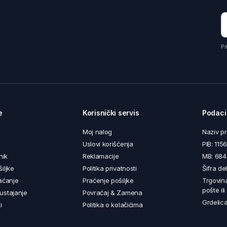
Pr
e
Korisnički servis
Podaci
Moj nalog
Naziv p
Uslovi korišćenja
PIB: 11
nik
Reklamacije
MB: 68
iljke
Politika privatnosti
Šifra de
aćanje
Praćenje pošiljke
Trgovin
pošte il
ustajanje
Povraćaj & Zamena
Grdelica
i
Politika o kolačićima