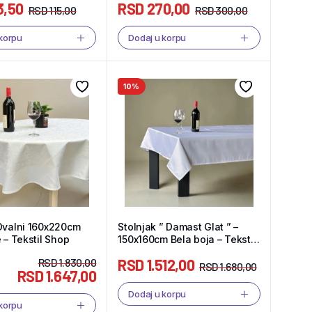
3,50
RSD
270,00
RSD
115,00
RSD
300,00
 korpu
Dodaj u korpu
10%
Ovalni 160x220cm
Stolnjak ” Damast Glat ” –
e – Tekstil Shop
150x160cm Bela boja – Tekstil
Shop
RSD
1.830,00
RSD
1.512,00
RSD
1.680,00
RSD
1.647,00
Dodaj u korpu
 korpu