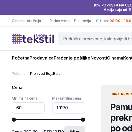
10% POPUSTA NA CE
Akcija traje od 15
O nama
Lista želja
Radno vreme I Ponedeljak - Subota:
08:00 - 16:0
Početna
Prodavnica
Praćenje pošiljke
Novosti
O nama
Kon
Početna
Proizvod Boja
Bela
Cena
Kućni teksti
Minimalna cena
Maksimalna cena
Pamuč
-
prekri
po od
Filter
Cena:
RSD 60
—
RSD 19.170