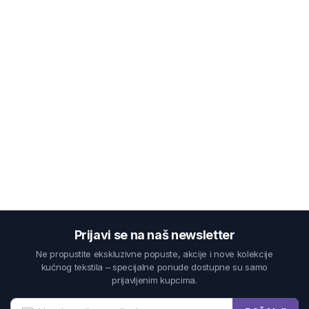
Prijavi se na naš newsletter
Ne propustite ekskluzivne popuste, akcije i nove kolekcije
kućnog tekstila – specijalne ponude dostupne su samo
prijavljenim kupcima.