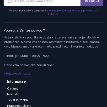
POŠALJI
Prijavom se slažete sa našim
Uslovima korišćenja i Politikom privatnosti i
kolačića.
Potrebna Vam je pomoć ?
Naša korisnička podrška je dostupna za sva vaša pitanja i dodatne
informacije. Molimo vas da nas kontaktirate isključivo putem emaila,
kako bismo vam u najkraćem roku pružili tačan i kvalitetan odgovor.
Ponedeljak-Subota: 08:00-16:00
Treba vam pomoć oko porudžbine?
info@tekstilshop.rs
Informacije
O nama
Novosti
Tekstilni rečnik
Praćenje pošiljke