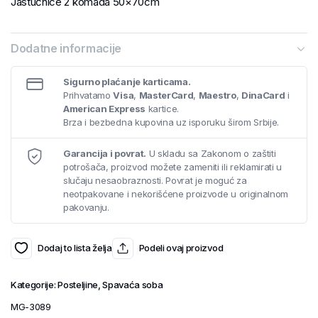
Jastučnice 2 komada 50×70cm
Dodatne informacije
Sigurno plaćanje karticama.
Prihvatamo
Visa
,
MasterCard
,
Maestro
,
DinaCard
i
American Express
kartice.
Brza i bezbedna kupovina uz isporuku širom Srbije.
Garancija i povrat.
U skladu sa Zakonom o zaštiti
potrošača, proizvod možete zameniti ili reklamirati u
slučaju nesaobraznosti. Povrat je moguć za
neotpakovane i nekorišćene proizvode u originalnom
pakovanju.
Dodaj to lista želja
Podeli ovaj proizvod
Kategorije:
Posteljine
,
Spavaća soba
MG-3089