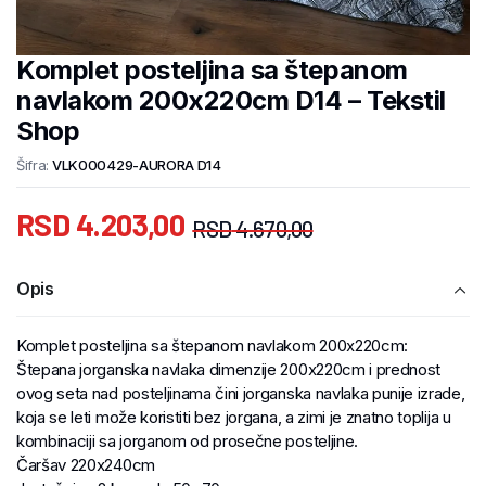
Komplet posteljina sa štepanom
navlakom 200x220cm D14 – Tekstil
Shop
Šifra:
VLK000429-AURORA D14
RSD
4.203,00
RSD
4.670,00
Opis
Komplet posteljina sa štepanom navlakom 200x220cm:
Štepana jorganska navlaka dimenzije 200x220cm i prednost
ovog seta nad posteljinama čini jorganska navlaka punije izrade,
koja se leti može koristiti bez jorgana, a zimi je znatno toplija u
kombinaciji sa jorganom od prosečne posteljine.
Čaršav 220x240cm