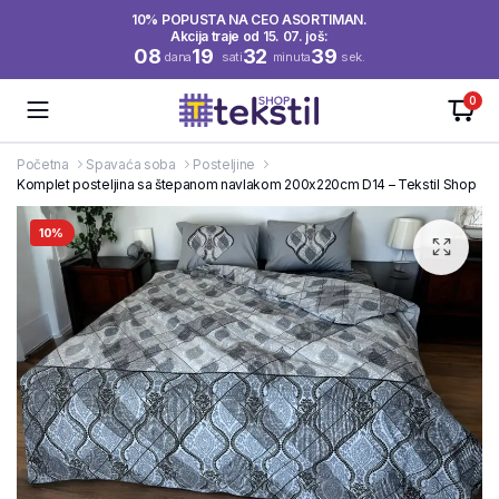
10% POPUSTA NA CEO ASORTIMAN.
Akcija traje od 15. 07. još:
08
19
32
39
dana
sati
minuta
sek.
0
Početna
Spavaća soba
Posteljine
Komplet posteljina sa štepanom navlakom 200x220cm D14 – Tekstil Shop
10%