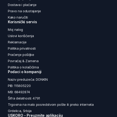
Dostava i plaćanje
Pravo na odustajanje
Kako naručiti
Korisnički servis
Moj nalog
Uslovi korišćenja
Reklamacije
Politika privatnosti
Praćenje pošiljke
Povraćaj & Zamena
Politika o kolačićima
Podaci o kompaniji
Naziv preduzeća: DONKIN
PIB: 115605220
MB: 68492874
Šifra delatnosti: 4791
Trgovina na malo posredstvom pošte ili preko interneta
Grdelica, Srbija
USKORO - Preuzmite aplikaciju