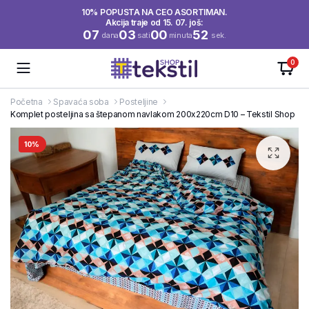
10% POPUSTA NA CEO ASORTIMAN.
Akcija traje od 15. 07. još:
07
03
00
51
dana
sati
minuta
sek.
0
Početna
Spavaća soba
Posteljine
Komplet posteljina sa štepanom navlakom 200x220cm D10 – Tekstil Shop
10%