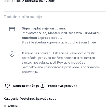
Jastučnice 2 komada 50×70cm
Dodatne informacije
Sigurno plaćanje karticama.
Prihvatamo
Visa
,
MasterCard
,
Maestro
,
DinaCard
i
American Express
kartice.
Brza i bezbedna kupovina uz isporuku širom Srbije.
Garancija i povrat.
U skladu sa Zakonom o zaštiti
potrošača, proizvod možete zameniti ili reklamirati u
slučaju nesaobraznosti. Povrat je moguć za
neotpakovane i nekorišćene proizvode u originalnom
pakovanju.
Dodaj to lista želja
Podeli ovaj proizvod
Kategorije:
Posteljine
,
Spavaća soba
MG-3089