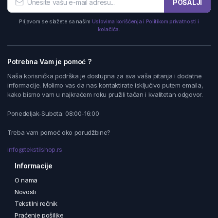
POŠALJI
Prijavom se slažete sa našim
Uslovima korišćenja i Politikom privatnosti i
kolačića.
Potrebna Vam je pomoć ?
Naša korisnička podrška je dostupna za sva vaša pitanja i dodatne
informacije. Molimo vas da nas kontaktirate isključivo putem emaila,
kako bismo vam u najkraćem roku pružili tačan i kvalitetan odgovor.
Ponedeljak-Subota: 08:00-16:00
Treba vam pomoć oko porudžbine?
info@tekstilshop.rs
Informacije
O nama
Novosti
Tekstilni rečnik
Praćenje pošiljke