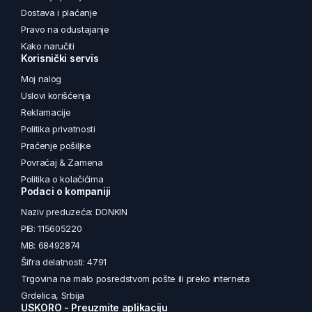
Dostava i plaćanje
Pravo na odustajanje
Kako naručiti
Korisnički servis
Moj nalog
Uslovi korišćenja
Reklamacije
Politika privatnosti
Praćenje pošiljke
Povraćaj & Zamena
Politika o kolačićima
Podaci o kompaniji
Naziv preduzeća: DONKIN
PIB: 115605220
MB: 68492874
Šifra delatnosti: 4791
Trgovina na malo posredstvom pošte ili preko interneta
Grdelica, Srbija
USKORO - Preuzmite aplikaciju