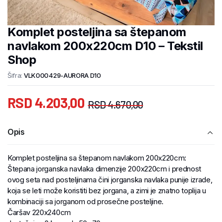
Komplet posteljina sa štepanom
navlakom 200x220cm D10 – Tekstil
Shop
Šifra:
VLK000429-AURORA D10
RSD
4.203,00
RSD
4.670,00
Opis
Komplet posteljina sa štepanom navlakom 200x220cm:
Štepana jorganska navlaka dimenzije 200x220cm i prednost
ovog seta nad posteljinama čini jorganska navlaka punije izrade,
koja se leti može koristiti bez jorgana, a zimi je znatno toplija u
kombinaciji sa jorganom od prosečne posteljine.
Čaršav 220x240cm