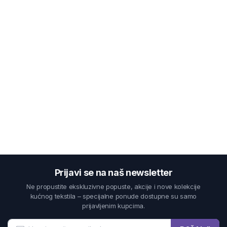
Prijavi se na naš newsletter
Ne propustite ekskluzivne popuste, akcije i nove kolekcije
kućnog tekstila – specijalne ponude dostupne su samo
prijavljenim kupcima.