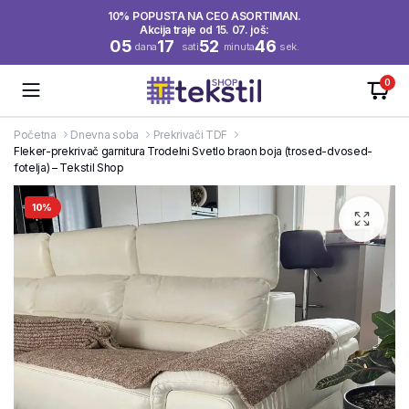
10% POPUSTA NA CEO ASORTIMAN.
Akcija traje od 15. 07. još:
05
17
52
46
dana
sati
minuta
sek.
0
Početna
Dnevna soba
Prekrivači TDF
Fleker-prekrivač garnitura Trodelni Svetlo braon boja (trosed-dvosed-
fotelja) – Tekstil Shop
10%