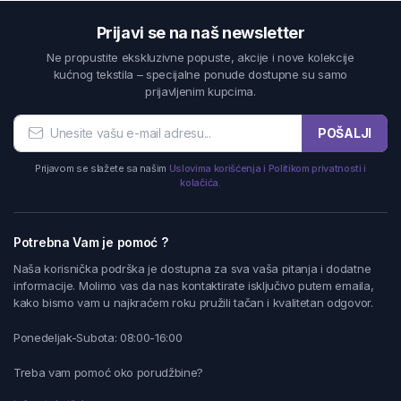
Prijavi se na naš newsletter
Ne propustite ekskluzivne popuste, akcije i nove kolekcije
kućnog tekstila – specijalne ponude dostupne su samo
prijavljenim kupcima.
POŠALJI
Prijavom se slažete sa našim
Uslovima korišćenja i Politikom privatnosti i
kolačića.
Potrebna Vam je pomoć ?
Naša korisnička podrška je dostupna za sva vaša pitanja i dodatne
informacije. Molimo vas da nas kontaktirate isključivo putem emaila,
kako bismo vam u najkraćem roku pružili tačan i kvalitetan odgovor.
Ponedeljak-Subota: 08:00-16:00
Treba vam pomoć oko porudžbine?