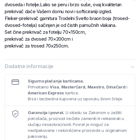
dvoseda i fotelje.Lako se peru i brzo suše, ovaj kvalitetan
prekrivač daće Vašem domu novi i softiciraniji izgled.
Fleker-prekrivač garnitura Trodelni Svetlo braon boja (trosed-
dvosed-fotelja) sačinjen je od čistih pamučnih vlakana.
Set čine prekrivač za fotelju 70×150cm,
prekrivač za dvosed 70×200cm i
prekrivač za trosed 70x250cm.
Dodatne informacije
Sigurno plaćanje karticama.
Prihvatamo
Visa
,
MasterCard
,
Maestro
,
DinaCard
i
American Express
kartice.
Brza i bezbedna kupovina uz isporuku širom Srbije.
Garancija i povrat.
U skladu sa Zakonom o zaštiti
potrošača, proizvod možete zameniti ili reklamirati u
slučaju nesaobraznosti. Povrat je moguć za
neotpakovane i nekorišćene proizvode u originalnom
pakovanju.