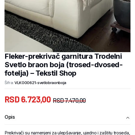
Fleker-prekrivač garnitura Trodelni
Svetlo braon boja (trosed-dvosed-
fotelja) – Tekstil Shop
Šifra:
VLK000621-svetlobraonboja
RSD
6.723,00
RSD
7.470,00
Opis
Prekrivači su namenjeni za ulepšavanje, ujedno i zaštitu troseda,