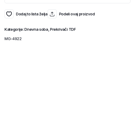
Dodaj to lista želja
Podeli ovaj proizvod
Kategorije:
Dnevna soba
,
Prekrivači TDF
MG-4922