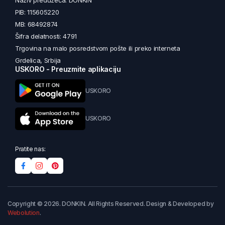
Naziv preduzeća: DONKIN
PIB: 115605220
MB: 68492874
Šifra delatnosti: 4791
Trgovina na malo posredstvom pošte ili preko interneta
Grdelica, Srbija
USKORO - Preuzmite aplikaciju
USKORO
USKORO
Pratite nas:
Copyright © 2026. DONKIN. All Rights Reserved. Design & Developed by
Webolution
.