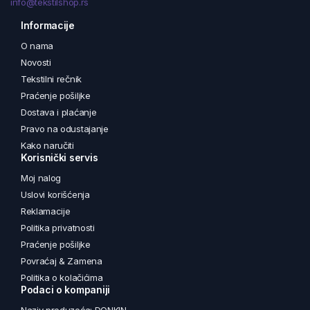
info@tekstilshop.rs
Informacije
O nama
Novosti
Tekstilni rečnik
Praćenje pošiljke
Dostava i plaćanje
Pravo na odustajanje
Kako naručiti
Korisnički servis
Moj nalog
Uslovi korišćenja
Reklamacije
Politika privatnosti
Praćenje pošiljke
Povraćaj & Zamena
Politika o kolačićima
Podaci o kompaniji