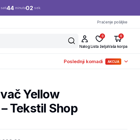
44
02
sati
minuta
sek.
Praćenje pošiljke
0
0
Nalog
Lista želja
Vaša korpa
Poslednji komadi
AKCIJA
rivač Yellow
 Tekstil Shop