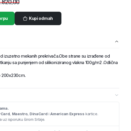
.820,00
orpu
Kupi odmah
red izuzetno mekanih prekrivača.Obe strane su izrađene od
tkanju sa punjenjem od silikoniziranog vlakna 100g/m2 .Odlična
je 200x230cm.
cama.
rCard
,
Maestro
,
DinaCard
i
American Express
kartice.
 uz isporuku širom Srbije.