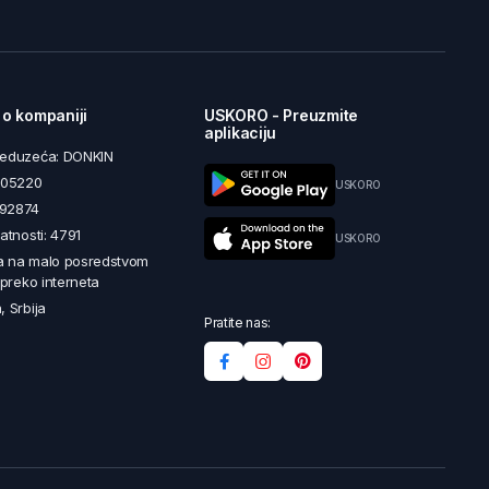
 o kompaniji
USKORO - Preuzmite
aplikaciju
reduzeća: DONKIN
5605220
USKORO
492874
latnosti: 4791
USKORO
a na malo posredstvom
i preko interneta
, Srbija
Pratite nas: