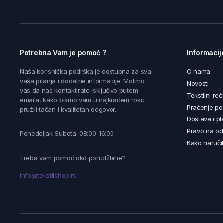
Potrebna Vam je pomoć ?
Informacij
Naša korisnička podrška je dostupna za sva
O nama
vaša pitanja i dodatne informacije. Molimo
Novosti
vas da nas kontaktirate isključivo putem
Tekstilni reč
emaila, kako bismo vam u najkraćem roku
Praćenje poš
pružili tačan i kvalitetan odgovor.
Dostava i pl
Pravo na od
Ponedeljak-Subota: 08:00-16:00
Kako naručit
Treba vam pomoć oko porudžbine?
info@tekstilshop.rs