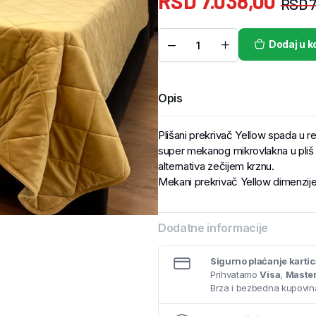
RSD
7.038,00
RSD
7
Dodaj u k
Opis
Plišani prekrivač Yellow spada u 
super mekanog mikrovlakna u pliš 
alternativa zečijem krznu.
Mekani prekrivač Yellow dimenzi
Dodatne informacije
Sigurno plaćanje karti
Prihvatamo
Visa
,
Maste
Brza i bezbedna kupovina