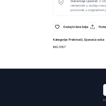
Garancija i povrat.
U skl
reklamirati u slučaju ne
proizvode u originalnom 
Dodaj to lista želja
Podel
Kategorije:
Prekrivači
,
Spavaća soba
MG-5157
Pr