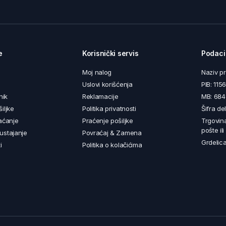
e
Korisnički servis
Podaci
Moj nalog
Naziv p
Uslovi korišćenja
PIB: 11
nik
Reklamacije
MB: 68
iljke
Politika privatnosti
Šifra de
aćanje
Praćenje pošiljke
Trgovin
pošte il
ustajanje
Povraćaj & Zamena
Grdelica
i
Politika o kolačićima