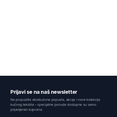
Prijavi se na naš newsletter
Ne propustite ekskluzivne popuste, akcije i nove kolekcije
kućnog tekstila – specijalne ponude dostupne su samo
prijavljenim kupcima.