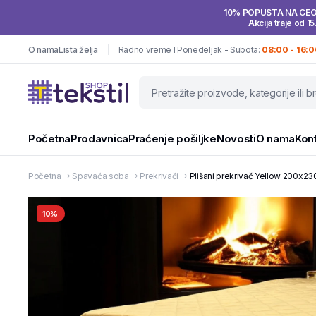
10% POPUSTA NA CE
Akcija traje od 15
O nama
Lista želja
Radno vreme I Ponedeljak - Subota:
08:00 - 16:0
Početna
Prodavnica
Praćenje pošiljke
Novosti
O nama
Kon
Početna
Spavaća soba
Prekrivači
Plišani prekrivač Yellow 200x23
10%