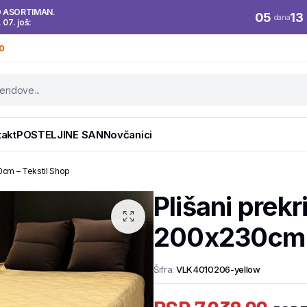
O ASORTIMAN.
05
13
dana
. 07. još:
0
takt
POSTELJINE SAN
Novčanici
0cm – Tekstil Shop
Plišani prek
200x230cm –
Šifra:
VLK4010206-yellow