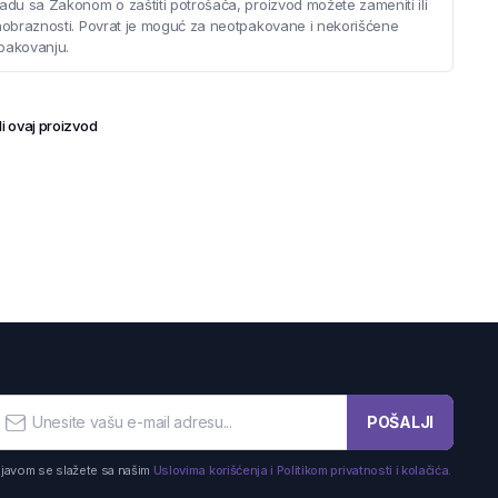
adu sa Zakonom o zaštiti potrošača, proizvod možete zameniti ili
saobraznosti. Povrat je moguć za neotpakovane i nekorišćene
pakovanju.
i ovaj proizvod
POŠALJI
ijavom se slažete sa našim
Uslovima korišćenja i Politikom privatnosti i kolačića.