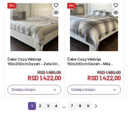
10%
10%
Ćebe Cozy Viktorija
Ćebe Cozy Viktorija
150x200cm Dezen – Zeta Gri
150x200cm Dezen – Mila
Akril/Pamuk – Tekstil Shop
Antrasit Akril/Pamuk – Tekstil
RSD
1.580,00
RSD
1.580,00
Shop
RSD
1.422,00
RSD
1.422,00
Dodaj u korpu
Dodaj u korpu
…
1
2
3
4
7
8
9