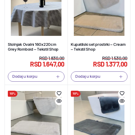
Stolnjak Ovalni 160x220cm
Kupatilski set prostirki – Cream
Grey Romboid – Tekstil Shop
– Tekstil Shop
RSD
1.830,00
RSD
1.530,00
RSD
1.647,00
RSD
1.377,00
Dodaj u korpu
Dodaj u korpu
10%
10%