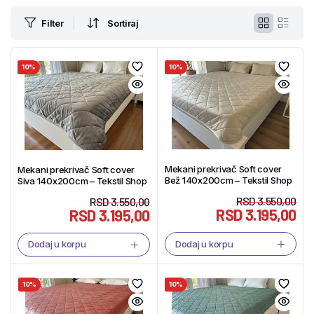
Filter
Sortiraj
10%
10%
Mekani prekrivač Soft cover
Mekani prekrivač Soft cover
Bež 140x200cm – Tekstil Shop
Siva 140x200cm – Tekstil Shop
RSD
3.550,00
RSD
3.550,00
RSD
3.195,00
RSD
3.195,00
Dodaj u korpu
Dodaj u korpu
10%
10%