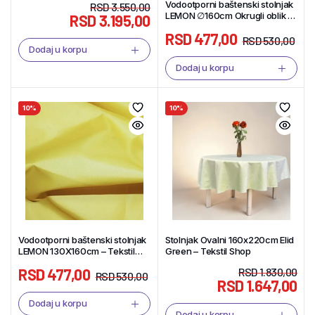
Vodootporni baštenski stolnjak
RSD
3.550,00
LEMON ∅160cm Okrugli oblik –
RSD
3.195,00
Tekstil Shop
RSD
477,00
RSD
530,00
Dodaj u korpu
Dodaj u korpu
10%
10%
Vodootporni baštenski stolnjak
Stolnjak Ovalni 160x220cm Elid
LEMON 130X160cm – Tekstil
Green – Tekstil Shop
Shop
RSD
477,00
RSD
1.830,00
RSD
530,00
RSD
1.647,00
Dodaj u korpu
Dodaj u korpu