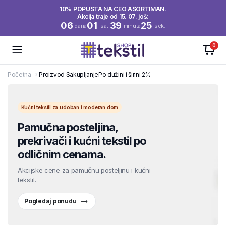
10% POPUSTA NA CEO ASORTIMAN.
Akcija traje od 15. 07. još:
06
01
39
24
dana
sati
minuta
sek.
0
Početna
Proizvod Sakupljanje
Po dužini i širini 2%
Kućni tekstil za udoban i moderan dom
Pamučna posteljina,
prekrivači i kućni tekstil po
odličnim cenama.
Akcijske cene za pamučnu posteljinu i kućni
tekstil.
Pogledaj ponudu