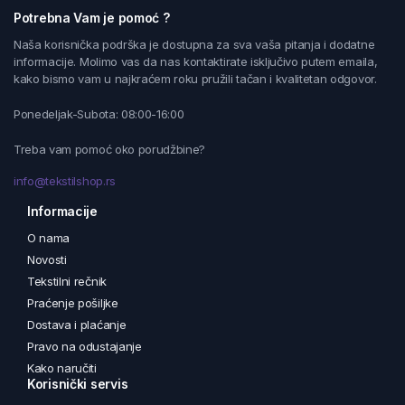
Potrebna Vam je pomoć ?
Naša korisnička podrška je dostupna za sva vaša pitanja i dodatne
informacije. Molimo vas da nas kontaktirate isključivo putem emaila,
kako bismo vam u najkraćem roku pružili tačan i kvalitetan odgovor.
Ponedeljak-Subota: 08:00-16:00
Treba vam pomoć oko porudžbine?
info@tekstilshop.rs
Informacije
O nama
Novosti
Tekstilni rečnik
Praćenje pošiljke
Dostava i plaćanje
Pravo na odustajanje
Kako naručiti
Korisnički servis