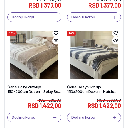
RSD
1.377,00
RSD
1.377,00
Dodaj u korpu
Dodaj u korpu
10%
10%
Ćebe Cozy Viktorija
Ćebe Cozy Viktorija
150x200cm Dezen – Selay Bej
150x200cm Dezen – Kutulu
Akril/Pamuk – Tekstil Shop
Mona Akril/Pamuk – Tekstil
RSD
1.580,00
RSD
1.580,00
Shop
RSD
1.422,00
RSD
1.422,00
Dodaj u korpu
Dodaj u korpu