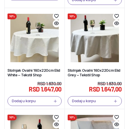
10%
10%
Stolnjak Ovalni 160x220cm Elid
Stolnjak Ovalni 160x220cm Elid
White – Tekstil Shop
Grey – Tekstil Shop
RSD
1.830,00
RSD
1.830,00
RSD
1.647,00
RSD
1.647,00
Dodaj u korpu
Dodaj u korpu
10%
10%