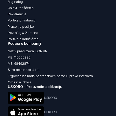
Moj nalog
Uslovi korišćenja
Reklamacije
Politika privatnosti
Praćenje pošiljke
Povraćaj & Zamena
Politika o kolačićima
Podaci o kompaniji
Naziv preduzeća: DONKIN
PIB: 115605220
MB: 68492874
Šifra delatnosti: 4791
Trgovina na malo posredstvom pošte ili preko interneta
Grdelica, Srbija
USKORO - Preuzmite aplikaciju
USKORO
USKORO