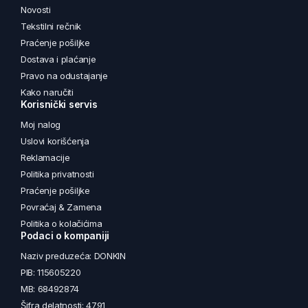
Novosti
Tekstilni rečnik
Praćenje pošiljke
Dostava i plaćanje
Pravo na odustajanje
Kako naručiti
Korisnički servis
Moj nalog
Uslovi korišćenja
Reklamacije
Politika privatnosti
Praćenje pošiljke
Povraćaj & Zamena
Politika o kolačićima
Podaci o kompaniji
Naziv preduzeća: DONKIN
PIB: 115605220
MB: 68492874
Šifra delatnosti: 4791