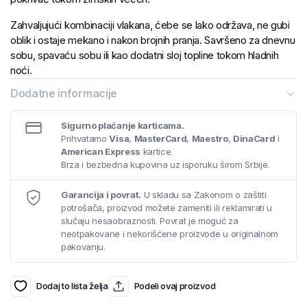
Zahvaljujući kombinaciji vlakana, ćebe se lako održava, ne gubi
oblik i ostaje mekano i nakon brojnih pranja. Savršeno za dnevnu
sobu, spavaću sobu ili kao dodatni sloj topline tokom hladnih
noći.
Dodatne informacije
Sigurno plaćanje karticama.
Prihvatamo
Visa
,
MasterCard
,
Maestro
,
DinaCard
i
American Express
kartice.
Brza i bezbedna kupovina uz isporuku širom Srbije.
Garancija i povrat.
U skladu sa Zakonom o zaštiti
potrošača, proizvod možete zameniti ili reklamirati u
slučaju nesaobraznosti. Povrat je moguć za
neotpakovane i nekorišćene proizvode u originalnom
pakovanju.
Dodaj to lista želja
Podeli ovaj proizvod