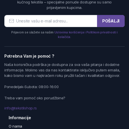
kućnog tekstila – specijalne ponude dostupne su samo
prijavljenim kupcima.
POŠALJI
Prijavom se slažete sa našim
Uslovima korišćenja i Politikom privatnosti i
kolačića.
Potrebna Vam je pomoć ?
Naša korisnička podrška je dostupna za sva vaša pitanja i dodatne
informacije. Molimo vas da nas kontaktirate isključivo putem emaila,
kako bismo vam u najkraćem roku pružili tačan i kvalitetan odgovor.
Ponedeljak-Subota: 08:00-16:00
Treba vam pomoć oko porudžbine?
info@tekstilshop.rs
Informacije
O nama