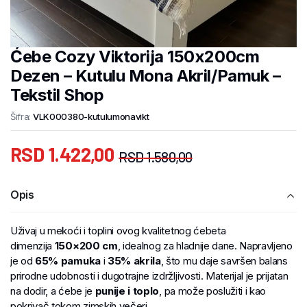
Ćebe Cozy Viktorija 150x200cm
Dezen – Kutulu Mona Akril/Pamuk –
Tekstil Shop
Šifra:
VLK000380-kutulumonavikt
RSD
1.422,00
RSD
1.580,00
Opis
Uživaj u mekoći i toplini ovog kvalitetnog ćebeta
dimenzija
150×200 cm
, idealnog za hladnije dane. Napravljeno
je od
65% pamuka
i
35% akrila
, što mu daje savršen balans
prirodne udobnosti i dugotrajne izdržljivosti. Materijal je prijatan
na dodir, a ćebe je
punije i toplo
, pa može poslužiti i kao
pokrivač tokom zimskih večeri.