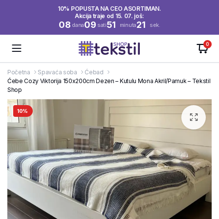
10% POPUSTA NA CEO ASORTIMAN.
Akcija traje od 15. 07. još:
08
09
51
20
dana
sati
minuta
sek.
0
Početna
Spavaća soba
Ćebad
Ćebe Cozy Viktorija 150x200cm Dezen – Kutulu Mona Akril/Pamuk – Tekstil
Shop
10%