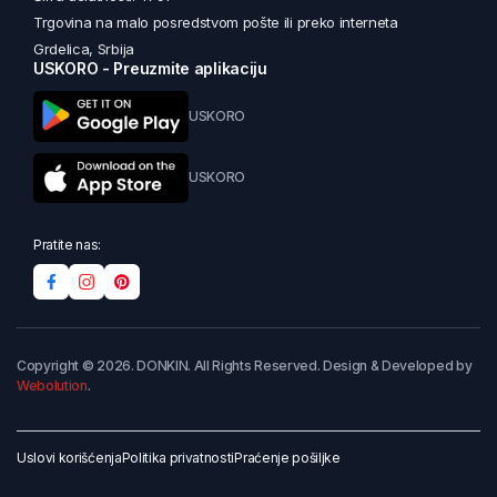
Trgovina na malo posredstvom pošte ili preko interneta
Grdelica, Srbija
USKORO - Preuzmite aplikaciju
USKORO
USKORO
Pratite nas:
Copyright © 2026. DONKIN. All Rights Reserved. Design & Developed by
Webolution
.
Uslovi korišćenja
Politika privatnosti
Praćenje pošiljke
Dodaj u korpu