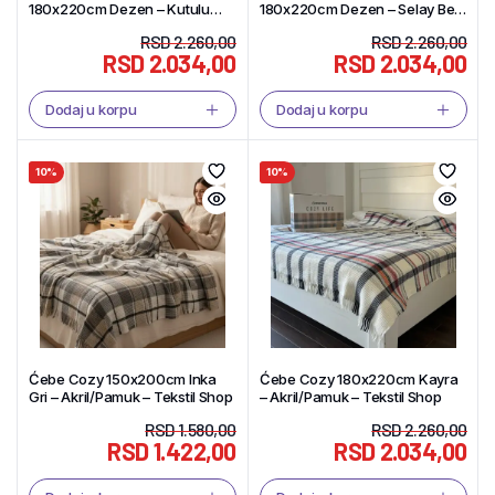
180x220cm Dezen – Kutulu
180x220cm Dezen – Selay Bej
Mona – Akril/Pamuk – Tekstil
– Akril/Pamuk – Tekstil Shop
RSD
2.260,00
RSD
2.260,00
Shop
RSD
2.034,00
RSD
2.034,00
Dodaj u korpu
Dodaj u korpu
10%
10%
Ćebe Cozy 150x200cm Inka
Ćebe Cozy 180x220cm Kayra
Gri – Akril/Pamuk – Tekstil Shop
– Akril/Pamuk – Tekstil Shop
RSD
1.580,00
RSD
2.260,00
RSD
1.422,00
RSD
2.034,00