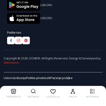
USKORO
USKORO
Pratite nas:
Copyright © 2026. DONKIN. All Rights Reserved. Design & Developed by
Webolution
.
Uslovi korišćenja
Politika privatnosti
Praćenje pošiljke
PRODAVNICA
PRETRAGA
LISTA ŽELJA
NALOG
KATEGORIJE