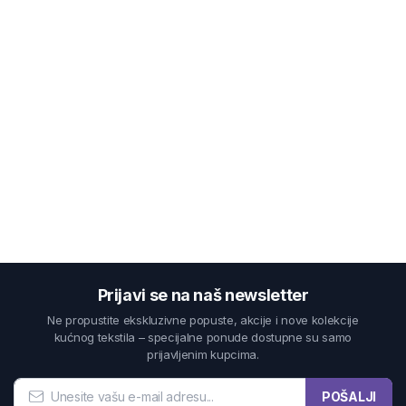
Prijavi se na naš newsletter
Ne propustite ekskluzivne popuste, akcije i nove kolekcije
kućnog tekstila – specijalne ponude dostupne su samo
prijavljenim kupcima.
POŠALJI