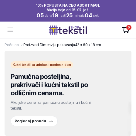
10% POPUSTA NA CEO ASORTIMAN.
Akcija traje od 15. 07. još:
05
19
25
04
dana
sati
minuta
sek.
0
Početna
Proizvod Dimenzija pakovanja
42 x 60 x 18 cm
Kućni tekstil za udoban i moderan dom
Pamučna posteljina,
prekrivači i kućni tekstil po
odličnim cenama.
Akcijske cene za pamučnu posteljinu i kućni
tekstil.
Pogledaj ponudu