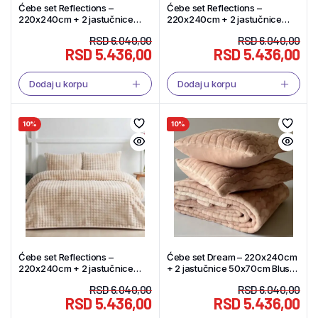
Ćebe set Reflections –
Ćebe set Reflections –
220x240cm + 2 jastučnice
220x240cm + 2 jastučnice
50x70cm Vizon – Tekstil Shop
50x70cm Gri – Tekstil Shop
RSD
6.040,00
RSD
6.040,00
RSD
5.436,00
RSD
5.436,00
Dodaj u korpu
Dodaj u korpu
10%
10%
Ćebe set Reflections –
Ćebe set Dream – 220x240cm
220x240cm + 2 jastučnice
+ 2 jastučnice 50x70cm Blush
50x70cm Krem – Tekstil Shop
– Tekstil Shop
RSD
6.040,00
RSD
6.040,00
RSD
5.436,00
RSD
5.436,00