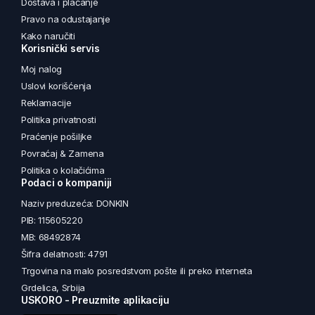
Dostava i plaćanje
Pravo na odustajanje
Kako naručiti
Korisnički servis
Moj nalog
Uslovi korišćenja
Reklamacije
Politika privatnosti
Praćenje pošiljke
Povraćaj & Zamena
Politika o kolačićima
Podaci o kompaniji
Naziv preduzeća: DONKIN
PIB: 115605220
MB: 68492874
Šifra delatnosti: 4791
Trgovina na malo posredstvom pošte ili preko interneta
Grdelica, Srbija
USKORO - Preuzmite aplikaciju