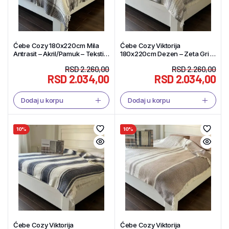
Ćebe Cozy 180x220cm Mila
Ćebe Cozy Viktorija
Antrasit – Akril/Pamuk – Tekstil
180x220cm Dezen – Zeta Gri –
Shop
Akril/Pamuk – Tekstil Shop
RSD
2.260,00
RSD
2.260,00
RSD
2.034,00
RSD
2.034,00
Dodaj u korpu
Dodaj u korpu
10%
10%
Ćebe Cozy Viktorija
Ćebe Cozy Viktorija