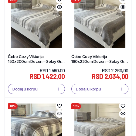
Ćebe Cozy Viktorija
Ćebe Cozy Viktorija
150x200cm Dezen – Selay Gri
180x220cm Dezen – Selay Gri –
Akril/Pamuk – Tekstil Shop
Akril/Pamuk – Tekstil Shop
RSD
1.580,00
RSD
2.260,00
RSD
1.422,00
RSD
2.034,00
Dodaj u korpu
Dodaj u korpu
10%
10%