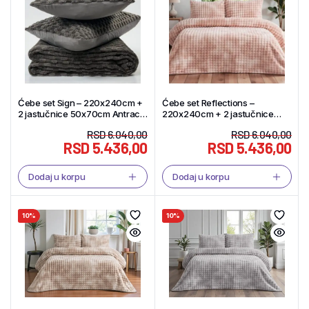
Ćebe set Sign – 220x240cm +
Ćebe set Reflections –
2 jastučnice 50x70cm Antracit
220x240cm + 2 jastučnice
– Tekstil Shop
50x70cm Blush – Tekstil Shop
RSD
6.040,00
RSD
6.040,00
RSD
5.436,00
RSD
5.436,00
Dodaj u korpu
Dodaj u korpu
10%
10%