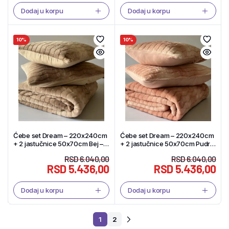
Dodaj u korpu
Dodaj u korpu
10%
10%
Ćebe set Dream – 220x240cm
Ćebe set Dream – 220x240cm
+ 2 jastučnice 50x70cm Bej –
+ 2 jastučnice 50x70cm Pudra
Tekstil Shop
– Tekstil Shop
RSD
6.040,00
RSD
6.040,00
RSD
5.436,00
RSD
5.436,00
Dodaj u korpu
Dodaj u korpu
1
2