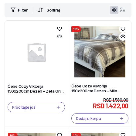
Filter
Sortiraj
10%
Ćebe Cozy Viktorija
Ćebe Cozy Viktorija
150x200cm Dezen – Mila
150x200cm Dezen – Zeta Gri
Antrasit Akril/Pamuk – Tekstil
Akril/Pamuk – Tekstil Shop
RSD
1.580,00
Shop
RSD
1.422,00
Pročitajte još
Dodaj u korpu
10%
10%