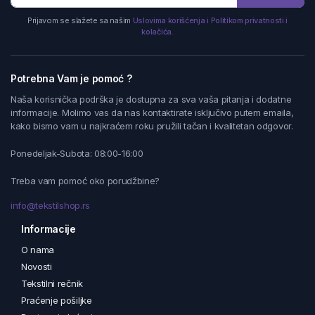
Prijavom se slažete sa našim
Uslovima korišćenja i Politikom privatnosti i
kolačića.
Potrebna Vam je pomoć ?
Naša korisnička podrška je dostupna za sva vaša pitanja i dodatne
informacije. Molimo vas da nas kontaktirate isključivo putem emaila,
kako bismo vam u najkraćem roku pružili tačan i kvalitetan odgovor.
Ponedeljak-Subota: 08:00-16:00
Treba vam pomoć oko porudžbine?
info@tekstilshop.rs
Informacije
O nama
Novosti
Tekstilni rečnik
Praćenje pošiljke