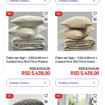
Dodaj u korpu
Dodaj u korpu
10%
10%
Ćebe set Sign – 220x240cm +
Ćebe set Sign – 220x240cm +
2 jastučnice 50x70cm Prljava
2 jastučnice 50x70cm Krem –
Bela boja – Tekstil Shop
Tekstil Shop
RSD
6.040,00
RSD
6.040,00
RSD
5.436,00
RSD
5.436,00
Dodaj u korpu
Dodaj u korpu
10%
10%