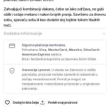
Zahvaljujući kombinaciji vlakana, ćebe se lako održava, ne gubi
oblik i ostaje mekano i nakon brojnih pranja. Savršeno za dnevnu
sobu, spavaću sobu ili kao dodatni sloj topline tokom hladnih
noći.
Dodatne informacije
Sigurno plaćanje karticama.
Prihvatamo
Visa
,
MasterCard
,
Maestro
,
DinaCard
i
American Express
kartice.
Brza i bezbedna kupovina uz isporuku širom Srbije.
Garancija i povrat.
U skladu sa Zakonom o zaštiti
potrošača, proizvod možete zameniti ili reklamirati u
slučaju nesaobraznosti. Povrat je moguć za
neotpakovane i nekorišćene proizvode u originalnom
pakovanju.
Dodaj to lista želja
Podeli ovaj proizvod