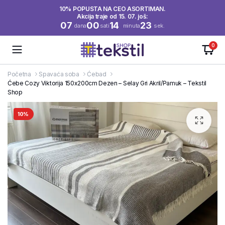
10% POPUSTA NA CEO ASORTIMAN.
Akcija traje od 15. 07. još:
07
00
14
22
dana
sati
minuta
sek.
0
Početna
Spavaća soba
Ćebad
Ćebe Cozy Viktorija 150x200cm Dezen – Selay Gri Akril/Pamuk – Tekstil
Shop
10%