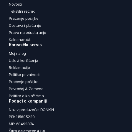
Novosti
Tekstilni rečnik
Praćenje pošiljke
Dostava i plaćanje
Pravo na odustajanje
Kako naručiti
Korisnički servis
Moj nalog
Uslovi korišćenja
Reklamacije
Politika privatnosti
Praćenje pošiljke
Povraćaj & Zamena
Politika o kolačićima
Podaci o kompaniji
Naziv preduzeća: DONKIN
PIB: 115605220
MB: 68492874
Šifra delatnosti: 4791