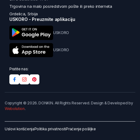
Trgovina na malo posredstvom pošte ili preko interneta
Grdelica, Srbija
USKORO - Preuzmite aplikaciju
USKORO
USKORO
Pratite nas:
Copyright © 2026. DONKIN. All Rights Reserved. Design & Developed by
Webolution
.
Uslovi korišćenja
Politika privatnosti
Praćenje pošiljke
Dodaj u korpu