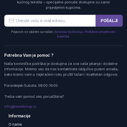
kućnog tekstila – specijalne ponude dostupne su samo
prijavljenim kupcima.
POŠALJI
Prijavom se slažete sa našim
Uslovima korišćenja i Politikom privatnosti i
kolačića.
Potrebna Vam je pomoć ?
Naša korisnička podrška je dostupna za sva vaša pitanja i dodatne
informacije. Molimo vas da nas kontaktirate isključivo putem emaila,
kako bismo vam u najkraćem roku pružili tačan i kvalitetan odgovor.
Ponedeljak-Subota: 08:00-16:00
Treba vam pomoć oko porudžbine?
info@tekstilshop.rs
Informacije
O nama