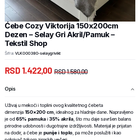
Ćebe Cozy Viktorija 150x200cm
Dezen – Selay Gri Akril/Pamuk –
Tekstil Shop
Šifra:
VLK000380-selaygrivikt
RSD
1.422,00
RSD
1.580,00
Opis
Uživaj u mekoći i toplini ovog kvalitetnog ćebeta
dimenzija
150×200 cm
, idealnog za hladnije dane. Napravljeno
je od
65% pamuka
i
35% akrila
, što mu daje savršen balans
prirodne udobnosti i dugotrajne izdržljivosti. Materijal je prijatan
na dodir, a ćebe je
punije i toplo
, pa može poslužiti i kao
pokrivač tokom zimskih večeri.