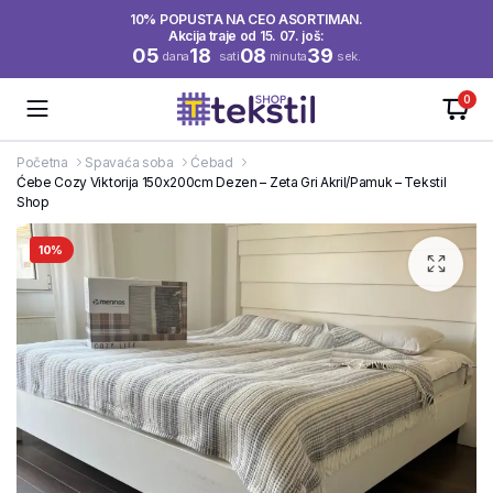
10% POPUSTA NA CEO ASORTIMAN.
Akcija traje od 15. 07. još:
05
18
08
38
dana
sati
minuta
sek.
0
Početna
Spavaća soba
Ćebad
Ćebe Cozy Viktorija 150x200cm Dezen – Zeta Gri Akril/Pamuk – Tekstil
Shop
10%