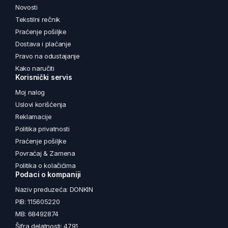
Novosti
Tekstilni rečnik
Praćenje pošiljke
Dostava i plaćanje
Pravo na odustajanje
Kako naručiti
Korisnički servis
Moj nalog
Uslovi korišćenja
Reklamacije
Politika privatnosti
Praćenje pošiljke
Povraćaj & Zamena
Politika o kolačićima
Podaci o kompaniji
Naziv preduzeća: DONKIN
PIB: 115605220
MB: 68492874
Šifra delatnosti: 4791