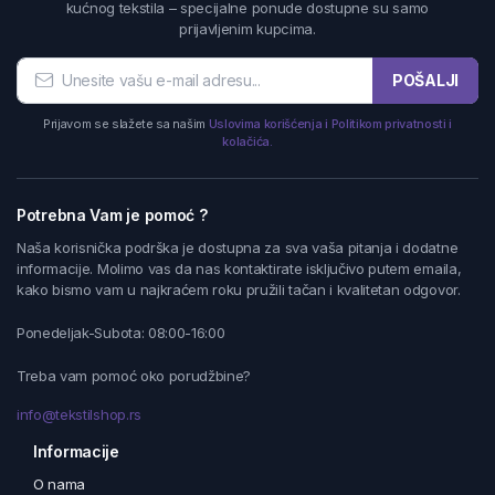
kućnog tekstila – specijalne ponude dostupne su samo
prijavljenim kupcima.
POŠALJI
Prijavom se slažete sa našim
Uslovima korišćenja i Politikom privatnosti i
kolačića.
Potrebna Vam je pomoć ?
Naša korisnička podrška je dostupna za sva vaša pitanja i dodatne
informacije. Molimo vas da nas kontaktirate isključivo putem emaila,
kako bismo vam u najkraćem roku pružili tačan i kvalitetan odgovor.
Ponedeljak-Subota: 08:00-16:00
Treba vam pomoć oko porudžbine?
info@tekstilshop.rs
Informacije
O nama