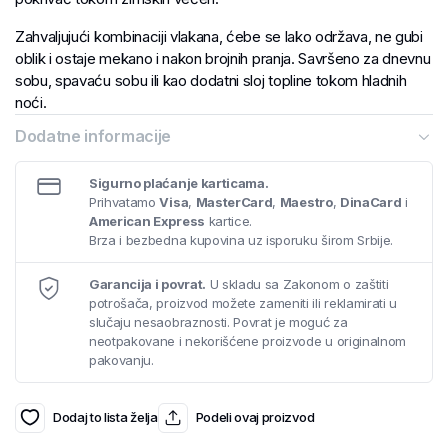
Zahvaljujući kombinaciji vlakana, ćebe se lako održava, ne gubi
oblik i ostaje mekano i nakon brojnih pranja. Savršeno za dnevnu
sobu, spavaću sobu ili kao dodatni sloj topline tokom hladnih
noći.
Dodatne informacije
Sigurno plaćanje karticama.
Prihvatamo
Visa
,
MasterCard
,
Maestro
,
DinaCard
i
American Express
kartice.
Brza i bezbedna kupovina uz isporuku širom Srbije.
Garancija i povrat.
U skladu sa Zakonom o zaštiti
potrošača, proizvod možete zameniti ili reklamirati u
slučaju nesaobraznosti. Povrat je moguć za
neotpakovane i nekorišćene proizvode u originalnom
pakovanju.
Dodaj to lista želja
Podeli ovaj proizvod