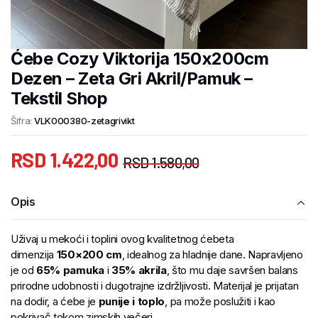
Ćebe Cozy Viktorija 150x200cm
Dezen – Zeta Gri Akril/Pamuk –
Tekstil Shop
Šifra:
VLK000380-zetagrivikt
RSD
1.422,00
RSD
1.580,00
Opis
Uživaj u mekoći i toplini ovog kvalitetnog ćebeta
dimenzija
150×200 cm
, idealnog za hladnije dane. Napravljeno
je od
65% pamuka
i
35% akrila
, što mu daje savršen balans
prirodne udobnosti i dugotrajne izdržljivosti. Materijal je prijatan
na dodir, a ćebe je
punije i toplo
, pa može poslužiti i kao
pokrivač tokom zimskih večeri.