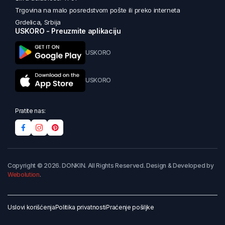
Trgovina na malo posredstvom pošte ili preko interneta
Grdelica, Srbija
USKORO - Preuzmite aplikaciju
USKORO
USKORO
Pratite nas:
Copyright © 2026. DONKIN. All Rights Reserved. Design & Developed by
Webolution
.
Uslovi korišćenja
Politika privatnosti
Praćenje pošiljke
Dodaj u korpu